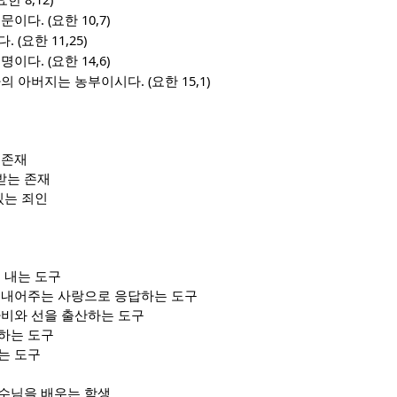
요한
. (
10,7)
 문이다
요한
. (
11,25)
다
요한
. (
14,6)
생명이다
요한
. (
15,1)
나의 아버지는 농부이시다
요한
 존재
받는 존재
있는 죄인
 내는 도구
 내어주는 사랑으로 응답하는 도구
자비와 선을 출산하는 도구
하는 도구
는 도구
수님을 배우는 학생