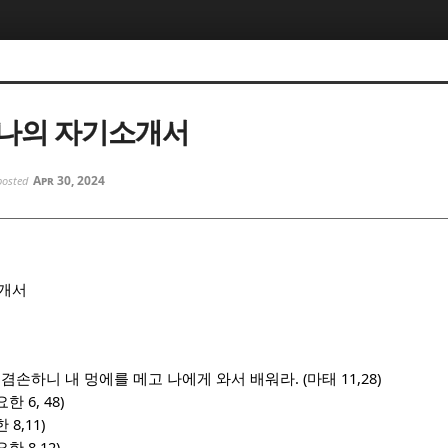
5, 스케치북5
5, 스케치북5
나의 자기소개서
Apr 30, 2024
posted
5, 스케치북5
5, 스케치북5
소개서
. (
11,28)
 겸손하니 내 멍에를 메고 나에게 와서 배워라
마태
6, 48)
요한
8,11)
한
8,12)