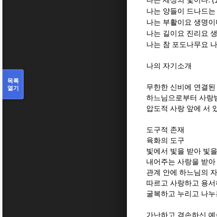
나는 세상의 빛이다
나는 양들이 드나드는
나는 부활이요 생명이
나는 길이요 진리요 
나는 참 포도나무요 
나의 자기소개
목록
무한한 신비에 연결된
열기
하느님으로부터 사랑
압도적 사랑 앞에 서 
도구적 존재
육화의 도구
빛에서
빛을 받아 빛을
내어주는 사랑을 받아
관계 안에 하느님의 
따르고 사랑하고 용서
굴복하고 누리고 나누
가난하고 겸손하신 예