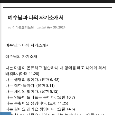
Sketchbook5, 스케치북5
Sketchbook5, 스케치북5
예수님과 나의 자기소개서
이마르첼리노M
Apr 30, 2024
by
posted
예수님과 나의 자기소개서
Sketchbook5, 스케치북5
Sketchbook5, 스케치북5
예수님의 자기소개
나는 마음이 온유하고 겸손하니 내 멍에를 메고 나에게 와서
. (
11,28)
배워라
마태
. (
6, 48)
나는 생명의 빵이다
요한
. (
8,11)
나는 착한 목자다
요한
. (
8,12)
나는 세상의 빛이다
요한
. (
10,7)
나는 양들이 드나드는 문이다
요한
. (
11,25)
나는 부활이요 생명이다
요한
. (
14,6)
나는 길이요 진리요 생명이다
요한
. (
15,1)
나는 참 포도나무요 나의 아버지는 농부이시다
요한