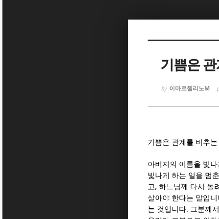
Sketchbook
Sketchbook
기쁨은 관
이마르첼리노M
by
Sketchbook
Sketchbook
기쁨은 관계를 비추는
아버지의 이름을 빛나
빛나게 하는 일을 멈
,
고
하느님께 다시 돌
살아야 한다는 말입니
.
는 것입니다
그분께서