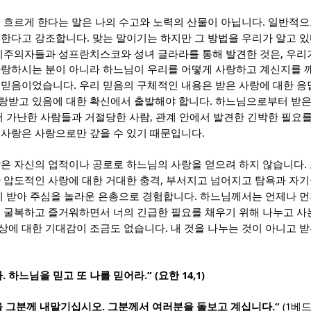
.
이 흐르게 한다는 말은 나의 수고와 노력의 산물이 아닙니다
일반적으
.
 한다고 강조합니다
맞는 말이기는 하지만 그 방법을 우리가 알고 
,
비주의자들과 성프란치스코와 성녀 글라라를 통해 발견한 것은
우리
사랑하시는 분이 아니라 하느님이 우리를 어떻게 사랑하고 계신지를 
.
 믿음이었습니다
우리 믿음의 구체적인 내용은 받은 사랑에 대한 
.
랑받고 있음에 대한 확신에서 출발해야 합니다
하느님으로부터 받은
,
서 가난한 사람들과 거절당한 사람
관계 안에서 발견한 긴박한 필요
.
.
사랑은 사랑으로만 갚을 수 있기 때문입니다
.
람은 자신의 업적이나 공로로 하느님의 사랑을 얻으려 하지 않습니다
,
 압도적인 사랑에 대한 거대한 충격
부서지고 넘어지고 탐욕과 자기
.
없이 받아 주심을 놀라운 은총으로 경험합니다
하느님께서는 언제나 먼
에 굴복하고 즐거워하면서 너의 긴급한 필요를 채우기 위해 나누고 사
.
상에 대한 기대감이 조금도 없습니다
내 것을 나누는 것이 아니고 
.
.” (
14,1)
라
하느님을 믿고 또 나를 믿어라
요한
.
.”
(1
을 그분께 내맡기십시오
그분께서 여러분을 돌보고 계십니다
베