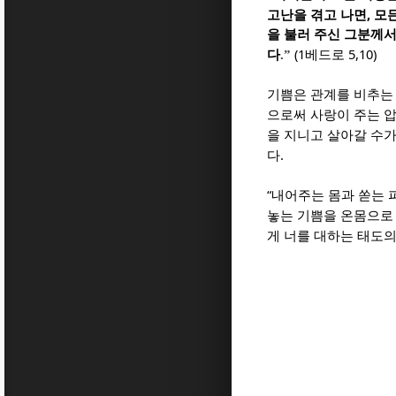
,
고난을 겪고 나면
모
을 불러 주신 그분께
(1
5,10)
다
.”
베드로
기쁨은 관계를 비추는
으로써 사랑이 주는 
을 지니고 살아갈 수
.
다
“
내어주는 몸과 쏟는 
놓는 기쁨을 온몸으로
게 너를 대하는 태도