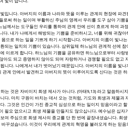
.
여 빛이 납니다
.
 빛입니다
아버지의 이름과 나라와 뜻을 이루는 관계의 현장에 파견된
들로써 하는 일이며 부활하신 주님의 영께서 우리를 도구 삼아 기쁨
느님께서는 도구들인 우리를 통하여 관계 안에 선이 흐르게 하여 과
.
,
십니다
내가 나에게서 해방되는 기쁨을 준비하시고
너를 위해 귀찮아
.
며 몸으로 하는 일을 기쁘게 하기 시작합니다
아버지의 이름이 빛나는
.
교환되는 일치의 기쁨이 있습니다
삼위일체 하느님의 관계적 선에 참
.
족에 이르게 합니다
하느님의 기쁨을 공유하면 하느님으로부터 사랑
않아도 되고 증명하지 않아도 되며 자랑하거나 경쟁할 필요도 없고 
.
.
 됩니다
나에게서 내가 벗어났기 때문입니다
아버지의 이름을 빛나
리의 관계 안에서 발견하고 아버지의 뜻이 이루어지도록 산다는 것은 
. (
9,13)
원하는 것은 자비이지 희생 제사가 아니다
마태
라고 말씀하시
.
,
합니다
마치 구원이 바치는 데서 오는 것처럼
기도와 희생과 제물과 
.
니다
그것은 인간이 가진 종교적 심성으로 하는 일이지 믿음이라고 할
.
이 필요 없으시고 희생 제물을 만들지도 않으십니다
예수님은 십자가
.
 보여 주심으로 희생 제사의 종교를 단 한 번에 끝장내셨습니다
희생
.
로 바꾸셨습니다
이것이 우리에게 관계의 혁명을 불러오게 하는 믿음