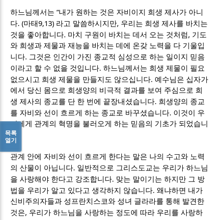
“
하느님께서는
내가 원하는 것은 자비이지 희생 제사가 아니
. (
9,13)
,
다
마태
라고 말씀하시지만
우리는 희생 제사를 바치는
.
,
것을 좋아합니다
마치 구원이 바치는 데서 오는 것처럼
기도
와 희생과 제물과 재능을 바치는 데에 온갖 노력을 다 기울입
.
니다
그것은 인간이 가진 종교적 심성으로 하는 일이지 믿음
.
이라고 할 수 없을 것입니다
하느님께서는 희생 제물이 필요
.
없으시고 희생 제물을 만들지도 않으십니다
예수님은 십자가
에서 당신 몸으로 희생양의 비극적 결과를 보여 주심으로 희
.
생 제사의 종교를 단 한 번에 끝장내셨습니다
희생양의 종교
.
를 자비와 선이 흐르게 하는 종교로 바꾸셨습니다
이것이 우
리에게 관계의 혁명을 불러오게 하는 믿음의 기초가 되었습니
목록
.
다
열기
관계 안에 자비와 선이 흐르게 한다는 말은 나의 수고와 노력
.
의 산물이 아닙니다
일반적으로 그리스도교는 우리가 하느님
.
을 사랑해야 한다고 강조합니다
맞는 말이기는 하지만 그 방
.
법을 우리가 알고 있다고 생각하지 않습니다
왜냐하면 내가
신비주의자들과 성프란치스코와 성녀 글라라를 통해 발견한
,
것은
우리가 하느님을 사랑하는 정도에 따라 우리를 사랑하