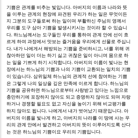
.
기쁨은 관계를 비추는 빛입니다
아버지의 이름과 나라와 뜻
을 이루는 관계의 현장에 파견된 우리가 하는 일은 무엇이든
지 그분의 도구들로써 하는 일이며 부활하신 주님의 영께서
우리를 도구 삼아 기쁨을 발생시키시는 것이라 할 수 있습니
.
다
하느님께서는 도구들인 우리를 통하여 관계 안에 선이 흐
르게 하여 과정에서 맛보는 즐거움을 우리에게 선물로 주십니
.
,
다
내가 나에게서 해방되는 기쁨을 준비하시고
너를 위해 귀
찮아하던 일이 더는 하기 싫고 귀찮은 일이 아니며 몸으로 하
.
는 일을 기쁘게 하기 시작합니다
아버지의 이름이 빛나는 현
장에서는 하느님의 기쁨과 나의 기쁨이 교환되는 일치의 기쁨
.
이 있습니다
삼위일체 하느님의 관계적 선에 참여하는 기쁨
.
은 그렇게 나의 일상을 깊은 만족에 이르게 합니다
하느님의
기쁨을 공유하면 하느님으로부터 사랑받고 있다는 느낌으로
충만하기에 포장하지 않아도 되고 증명하지 않아도 되며 자랑
하거나 경쟁할 필요도 없고 자신을 높이기 위해 비교평가를
.
.
하지 않아도 됩니다
나에게서 내가 벗어났기 때문입니다
아
,
버지의 이름을 빛나게 하고
아버지의 나라를 이 땅에 사는 우
리의 관계 안에서 발견하고 아버지의 뜻이 이루어지도록 산다
.
는 것은 하느님의 기쁨이요 우리의 기쁨입니다