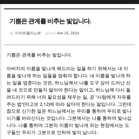
Sketchbook5, 스케치북5
Sketchbook5, 스케치북5
기쁨은 관계를 비추는 빛입니다.
이마르첼리노M
Apr 25, 2024
by
posted
.
기쁨은 관계를 비추는 빛입니다
Sketchbook5, 스케치북5
Sketchbook5, 스케치북5
아버지의 이름을 빛나게 해드리는 일을 하기 위해서는 내 이
.
름을 빛나게 하는 일들을 멈춰야 합니다
내 이름을 빛나게 하
,
는 일을 멈춘다는 것은
하느님께서 나를 도구 삼아 드러난 선
,
을 내 것으로 만들지 말아야 한다는 말이고
하느님께 다시 돌
,
“
려드리기 위해 너의 필요성을 채우는 일
곧
사람에게 자유를
”(
2,12)
.
주는 법
야고보
에 따라 살아야 한다는 말입니다
그런데
참으로 신기한 일은 하느님께서는 우리를 통하여 우리로 빛나
.
시기를 바라신다는 것입니다
그분께서는 나를 통하여 빛나십
.
니다
나를 통하여 그분의 이름이 빛나게 되는 현장에서는 도
.
구들인 우리가 그분으로 인하여 빛이 납니다