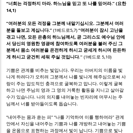
"
.
.” (
너희는 걱정하지 마라
하느님을 믿고 또 나를 믿어라
요한
14,1)
“
.
여러분의 모든 걱정을 그분께 내맡기십시오
그분께서 여러
.”
(1
5,7)
“
분을 돌보고 계십니다
베드로
여러분이 잠시 고난을
,
,
겪고 나면
모든 은총의 하느님께서
곧 그리스도 예수님 안에
서 당신의 영원한 영광에 참여하도록 여러분을 불러 주신 그
분께서 몸소 여러분을 온전하게 하시고 굳세게 하시며 든든하
(1
5,10)
게 하시고 굳건히 세워 주실 것입니다
.”
베드로
.
기쁨은 관계를 비추는 빛입니다
우리는 아버지의 이름을 빛
나게 하려다가 오히려 그분께서 나를 빛나게 해주심으로써 사
.
랑이 주는 압도적인 충격으로 굴복하고 맙니다
이렇게 굴복
하고 나면 주님의 영과 그 영의 거룩한 활동을 지니고 살아갈
.
수가 있습니다
나의 의지를 내어놓는 빈자리에 머무시는 주
.
님께서 너를 받아들이도록 돕습니다
“
” “
”
내어주는 몸과 쏟는 피
나를 기억하여 이를 행하여라
관계
안에서 자신을 내어주는 기쁨과 나를 개방하고 내어놓는 기쁨
.
을 온몸으로 표현하는 과정에서 빛이 납니다
기쁨으로 빛나