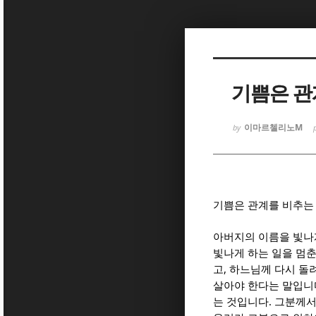
Sketchbook
Sketchbook
기쁨은 관
이마르첼리노M
by
Sketchbook
Sketchbook
기쁨은 관계를 비추는
아버지의 이름을 빛나
빛나게 하는 일을 멈
,
고
하느님께 다시 돌
살아야 한다는 말입니
.
는 것입니다
그분께서