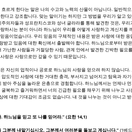
.
이 흐르게 한다는 말은 나의 수고와 노력의 산물이 아닙니다
일반적으
.
 한다고 강조합니다
맞는 말이기는 하지만 그 방법을 우리가 알고 
,
비주의자들과 성프란치스코와 성녀 글라라를 통해 발견한 것은
우리
사랑하시는 분이 아니라 하느님이 우리를 어떻게 사랑하고 계신지를 
.
 믿음이었습니다
우리 믿음의 구체적인 내용은 받은 사랑에 대한 
.
랑받고 있음에 대한 확신에서 출발해야 합니다
하느님으로부터 받은
,
서 가난한 사람들과 거절당한 사람
관계 안에서 발견한 긴박한 필요
.
.
사랑은 사랑으로만 갚을 수 있기 때문입니다
.
람은 자신의 업적이나 공로로 하느님의 사랑을 얻으려 하지 않습니다
,
 압도적인 사랑에 대한 거대한 충격
부서지고 넘어지고 탐욕과 자기
.
없이 받아 주심을 놀라운 은총으로 경험합니다
하느님께서는 언제나 먼
에 굴복하고 즐거워하면서 너의 긴급한 필요를 채우기 위해 나누고 사
.
상에 대한 기대감이 조금도 없습니다
내 것을 나누는 것이 아니고 
.
.” (
14,1)
라
하느님을 믿고 또 나를 믿어라
요한
.
.”
(1
을 그분께 내맡기십시오
그분께서 여러분을 돌보고 계십니다
베