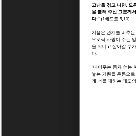
,
고난을 겪고 나면
모
을 불러 주신 그분께
(1
5,10)
다
.”
베드로
기쁨은 관계를 비추는
으로써 사랑이 주는 
을 지니고 살아갈 수
.
다
“
내어주는 몸과 쏟는 
놓는 기쁨을 온몸으로
게 너를 대하는 태도