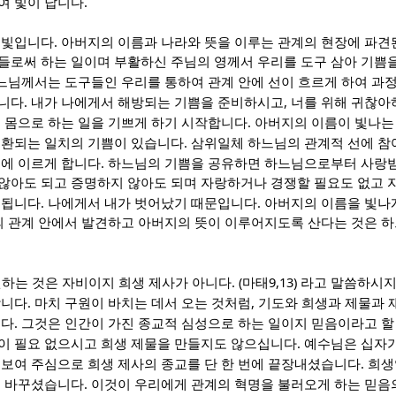
.
여 빛이 납니다
.
 빛입니다
아버지의 이름과 나라와 뜻을 이루는 관계의 현장에 파견된
들로써 하는 일이며 부활하신 주님의 영께서 우리를 도구 삼아 기쁨
느님께서는 도구들인 우리를 통하여 관계 안에 선이 흐르게 하여 과
.
,
십니다
내가 나에게서 해방되는 기쁨을 준비하시고
너를 위해 귀찮아
.
며 몸으로 하는 일을 기쁘게 하기 시작합니다
아버지의 이름이 빛나는
.
교환되는 일치의 기쁨이 있습니다
삼위일체 하느님의 관계적 선에 참
.
족에 이르게 합니다
하느님의 기쁨을 공유하면 하느님으로부터 사랑
않아도 되고 증명하지 않아도 되며 자랑하거나 경쟁할 필요도 없고 
.
.
 됩니다
나에게서 내가 벗어났기 때문입니다
아버지의 이름을 빛나
리의 관계 안에서 발견하고 아버지의 뜻이 이루어지도록 산다는 것은 
. (
9,13)
원하는 것은 자비이지 희생 제사가 아니다
마태
라고 말씀하시
.
,
합니다
마치 구원이 바치는 데서 오는 것처럼
기도와 희생과 제물과 
.
니다
그것은 인간이 가진 종교적 심성으로 하는 일이지 믿음이라고 할
.
이 필요 없으시고 희생 제물을 만들지도 않으십니다
예수님은 십자가
.
 보여 주심으로 희생 제사의 종교를 단 한 번에 끝장내셨습니다
희생
.
로 바꾸셨습니다
이것이 우리에게 관계의 혁명을 불러오게 하는 믿음