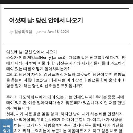
Sketchbook5, 스케치북5
Sketchbook5, 스케치북5
여섯째 날: 당신 안에서 나오기
김상욱요셉
Apr 18, 2024
by
posted
:
여섯째 날
당신 안에서 나오기
(Henry James)
. “
소설가 헨리 제임스
는 다음과 같은 권고를 하였다
너 안
Sketchbook5, 스케치북5
Sketchbook5, 스케치북5
,
.”
에서 나와
너 밖에 머물러라
당신은 자기와 자기의 문제들에 과도하게
?
매여 있는 때를 어떻게 알아차리는가
그리고 당신이 자신의 감정들과 상처들과 그것들이 당신에 끼친 영향들
,
을 충분히 더듬어 보았고
이제 다른 이의 감정과 필요를 향해 움직여야
?
함을 알게 하는 당신의 신호들은 무엇입니까
?
우리가 과도하게 나에게 매여 있는 때는 언제입니까
우리는 종종 나에
,
.
매여 있지만
이를 알아차리가 쉽지 않은 때가 있습니다
이런 때를 한번
.
생각해봅니다
,
,
첫째
내가 나름 옳은 일을 할 때
하지만 남이 내가 하는 바를 인정하지
,
.
,
않거나 막아설 때
우리는 나에게 더 매이곤 합니다
예로
내가 사랑을
,
실천하는데 그가 나의 사랑을 받아주지 않거나 무시할 때
내가 가난을
목록
열기
실천하기 위해 노력하는데 누군가는 마음대로 자기 하고 싶은 대로 할