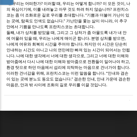
,
?
,
?
,
때
우리는 어떠한가
이러할 때
우리는 어떻게 합니까
이 모든 것이
나
,
?
의 욕심이기에
이를 내려놓고 아무 것도 하려 하지 않습니까
프란치스
. “
코는 좀 더 조화로운 길로 우리를 초대합니다
기쁨과 더불어 가난이 있
,
.”
,
는 곳에
탐욕도 인색도 없습니다
가난만을 쫓는 삶이 아니라
이 추구
.
안에서 기쁨을 만나도록 프란치스코는 초대합니다
,
,
둘째
내가 상처를 받았을 때
그리고 그 상처가 좀 아물도록 내가 내 안
,
.
,
에 머물러 있을 때
우리는 나에게 매이곤 합니다
분명 상처를 받으면
.
나에게 여유와 회복의 시간을 주어야 합니다
하지만 이 시간은 단순히
인내하는 시간도 아니고 나의 연민에만 빠져 있는 시간이 되어서는 안됩
.
,
니다
나에 대한 생각에서 너에 대한 생각으로
그리고 너에 대한 이해와
,
받아줌에서 다시 나에 대한 이해와 받아줌으로 전환들이 일어나야 하고
.
환경 탓으로 하던 마음에서 섭리에 의탁하는 마음으로 건너가야 합니다
,
. “
이러한 건너감을 위해
프란치스코는 이런 말씀을 합니다
인내와 겸손
.”
,
이 있는 곳에 분노도 동요도 없습니다
겸손한 인내
인내 가운데 겸손한
,
.
마음은
안과 밖 사이에 조화의 길로 우리를 이끌 것입니다