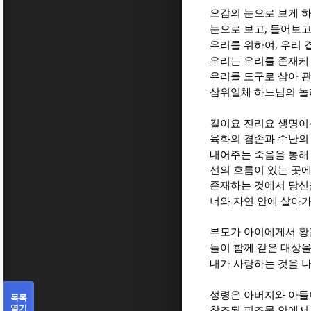
오감의 눈으로 보게 
,
눈으로 보고
들어보
,
우리를 위하여
우리 
우리는 우리를 존재케
우리를 도구로 삼아 
삼위일체 하느님의 놀
길이요 진리요 생명이
육화의 겸손과 수난의
내어주는 죽음을 통해
선의 흐름이 있는 곳
존재하는 것에서 당신을
너와 자연 안에 살아
부모가 아이에게서 황
둘이 함께 같은 대상을
내가 사랑하는 것을 나
성령은 아버지와 아들
목록
열기
창조된 피조물 안에서