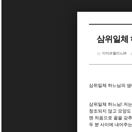
Sketchbook
Sketchbook
삼위일체 
이마르첼리노M
by
Sketchbook
Sketchbook
삼위일체 하느님의 샘
!
삼위일체 하느님
저는
창조되지 않고 모양도
맨 처음으로 꼴을 갖
두 분 사이에 내어주