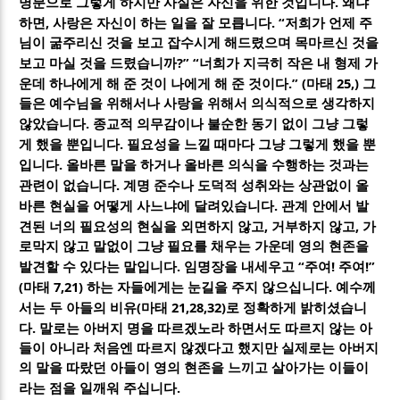
.
명분으로 그렇게 하지만 사실은 자신을 위한 것입니다
왜냐
,
. “
하면
사랑은 자신이 하는 일을 잘 모릅니다
저희가 언제 주
님이 굶주리신 것을 보고 잡수시게 해드렸으며 목마르신 것을
?” “
보고 마실 것을 드렸습니까
너희가 지극히 작은 내 형제 가
.” (
25,)
운데 하나에게 해 준 것이 나에게 해 준 것이다
마태
그
들은 예수님을 위해서나 사랑을 위해서 의식적으로 생각하지
.
않았습니다
종교적 의무감이나 불순한 동기 없이 그냥 그렇
.
게 했을 뿐입니다
필요성을 느낄 때마다 그냥 그렇게 했을 뿐
.
입니다
올바른 말을 하거나 올바른 의식을 수행하는 것과는
.
관련이 없습니다
계명 준수나 도덕적 성취와는 상관없이 올
.
바른 현실을 어떻게 사느냐에 달려있습니다
관계 안에서 발
,
,
견된 너의 필요성의 현실을 외면하지 않고
거부하지 않고
가
로막지 않고 말없이 그냥 필요를 채우는 가운데 영의 현존을
.
“
!
!”
발견할 수 있다는 말입니다
임명장을 내세우고
주여
주여
(
7,21)
.
마태
하는 자들에게는 눈길을 주지 않으십니다
예수께
(
21,28,32)
서는 두 아들의 비유
마태
로 정확하게 밝히셨습니
.
다
말로는 아버지 명을 따르겠노라 하면서도 따르지 않는 아
들이 아니라 처음엔 따르지 않겠다고 했지만 실제로는 아버지
의 말을 따랐던 아들이 영의 현존을 느끼고 살아가는 이들이
.
라는 점을 일깨워 주십니다