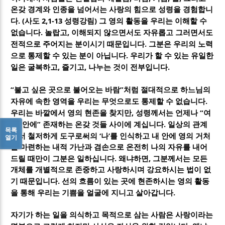
온갖 경계와 인종을 넘어서는 사랑의 힘으로 성령을 경험합니
. (
2,1-13
)
다
사도
성령강림
그 영의 활동을 우리는 이해할 수
.
,
없습니다
놀랍고
이해되지 않으면서도 자유롭고 그러면서도
.
전적으로 주어지는 분이시기 때문입니다
그분은 우리의 노력
.
으로 통제할 수 있는 분이 아닙니다
우리가 할 수 있는 유일한
,
,
.
일은 굴복하고
즐기고
나누는 것이 전부입니다
“
”
불고 싶은 곳으로 불어오는 바람
처럼 절대적으로 하느님의
.
자유에 속한 영역을 우리는 무엇으로도 통제할 수 없습니다
,
“
우리는 바깥에서 영의 현존을 찾지만
성령께서는 언제나
여
,
”
.
기
안에
존재하는 온갖 것들 사이에 계십니다
일상의 관계
목록
‘
’
에서 철저하게 도구로써의
나
를 인식하고 내 안에 영의 거처
열기
를 마련하는 내적 가난과 겸손으로 온전히 나의 자유를 내어
.
,
드릴 때만이 그분은 일하십니다
왜냐하면
그분께서는 모든
개체를 개별적으로 존중하고 사랑하시며 강요하시는 법이 없
.
기 때문입니다
선의 흐름이 있는 곳에 현존하시는 영의 활동
.
을 통해 우리는 기쁨을 얼굴에 지니고 살아갑니다
자기가 하는 일을 의식하고 목적으로 삼는 사람은 사랑이라는