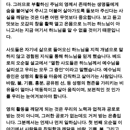
.
다
그러므로 부활하신 주님의 영께서 존재하는 생명들에게
숨을 불어넣어 주시고 더불어 살아가도록 돌보아 주신다는 사
.
실을 깨닫는 것은 다른 어떤 무엇보다 중요합니다
보고 듣고
맛보는 오감의 창을 활짝 열고 온몸으로 느끼는 하느님이 아
니고서는 지금 여기서 하느님을 알 수 없을 것이기 때문입니
.
다
사도들은 자기네 삶으로 들어오신 하느님을 지적 개념으로 말
.
하지 않고 경험된 지식을 통해 하느님을 믿게 했습니다
베드
“
로의 오순절 설교에서
열한 사도들은 하느님께서 예수님을
”
.
살리셨고 우리는 모두 그 증인
이라고 말했습니다
예수님의
.
증인은 성령의 활동을 마음에 간직하고 살아가는 사람입니다
,
,
,
,
,
바람
불
기쁨
흥분
공유된 선
등 성령의 현존을 가리키는 비
,
유들이 얼마나 역동적이고 살아 움직이며
보편적인 것 인가
.
를 우리는 눈여겨보아야 합니다
영의 활동을 깨닫게 되는 것은 우리의 노력과 업적과 공로로
,
받는 것이 아니며
그러한 공로가 없는데도 거저 받는 은총입
.
.
니다
그분께서는 언제나 먼저 일하십니다
첫 번째 오순절 이
,
,
,
,
야기에서 사람들은 친밀함과 깨달음
바람
기쁨
불
그리고