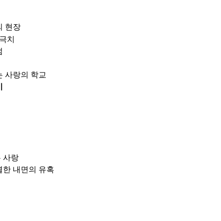
의 현장
 극치
범
는 사랑의 학교
비
 사랑
렬한 내면의 유혹