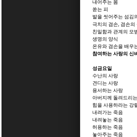
내어주는 몸
쏟는 피
발을 씻어주는 섬김
,
극치의 겸손
겸손의
친밀함과 관계의 모
생명의 양식
온유와 겸손을 배우
참여하는 사랑의 신
성금요일
수난의 사랑
견디는 사랑
용서하는 사랑
아버지께 돌려드리는
힘을 사용하라는 강
내려가는 죽음
내려놓는 죽음
허용하는 죽음
놓아주는 죽음