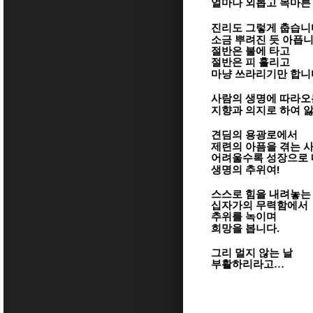
얼마나 외롭고 목마른
진리도 그렇게 춥습니
소금 뿌려진 듯 아픕
절반은 불에 타고
절반은 피 흘리고
마냥 쓰라리기만 합니
사람의 생명에 따라오
지향과 의지로 하여 
견딤의 용광로에서
제련의 아픔을 겪는 
어려울수록 성장으로
!
생명의 추위여
스스로 힘을 내려놓는
십자가의 무력함에서
추위를 녹이며
.
희망을 봅니다
그리 멀지 않는 날
부활하리라고
…