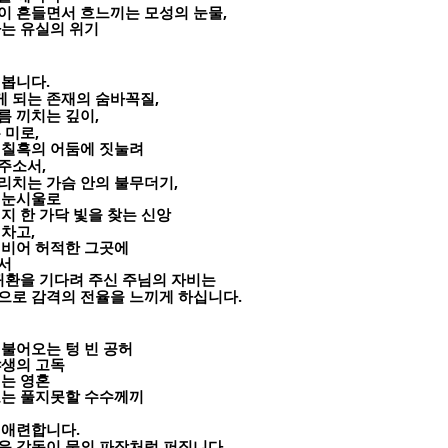
,
이 흔들면서 흐느끼는 모성의 눈물
하는 유실의 위기
.
펴봅니다
,
 되는 존재의 숨바꼭질
,
름 끼치는 깊이
,
 미로
 칠흑의 어둠에 짓눌려
,
아주소서
,
리치는 가슴 안의 불무더기
 눈시울로
지 한 가닥 빛을 찾는 신앙
,
벅차고
 비어 허적한 그곳에
서
귀환을 기다려 주신 주님의 자비는
.
으로 감격의 전율을 느끼게 하십니다
불어오는 텅 빈 공허
야생의 고독
리는 영혼
오는 풀지못할 수수께끼
.
 애련합니다
.
운 감동이 물의 파장처럼 퍼집니다