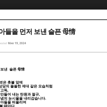
5, 스케치북5
5, 스케치북5
아들을 먼저 보낸 슬픈 母情
Mar 19, 2024
posted
5, 스케치북5
5, 스케치북5
 보낸 슬픈
母情
벗은 촛불 앞에
 성당의 쓸쓸한 제대 같은 모습처럼
,
 고독
,
 만들어 내는 탄원과 절규
.
단념의 눈시울을 내리감습니다
 아들을 떠올리며
볼 때마다