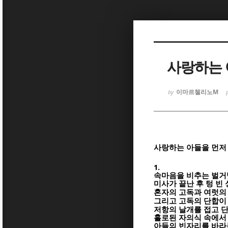
Sketchbook
Sketchbook
사랑하는 
이마르첼리노M
by
Sketchbook
Sketchbook
사랑하는 아들을 먼저
1.
속마음을 비추는 벌거
미사가 끝난 후 텅 빈
혼자의 고독과 여럿의
그리고 고독의 단합이
저항의 날개를 접고 
홀로된 자의식 속에서
아들의 빈자리를 바라