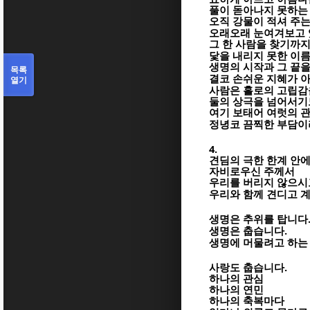
풀이 돋아나지 못하는
오직 강물이 적셔 주
오래오래 눈여겨보고 
그 한 사람을 찾기까
닻을 내리지 못한 이
생명의 시작과 그 끝
목록
결코 손쉬운 지혜가 
열기
사람은 홀로의 고립감
둘의 상극을 넘어서기
여기 보태어 여럿의 
정녕코 끔찍한 부담이
4.
견딤의 극한 한계 안
자비로우신 주께서
우리를 버리지 않으시
우리와 함께 견디고 
생명은 추위를 탑니다
.
생명은 춥습니다
생명에 머물려고 하는
.
사랑도 춥습니다
하나의 관심
하나의 연민
하나의 축복마다