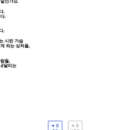
.
 일인가요
.
다
.
니다
.
다
는 시린 가슴
,
앓게 되는 상처들
,
사람들
 내달리는
♥ 0
♥ 0