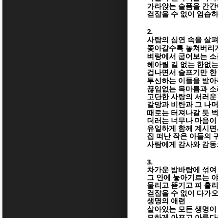
가라앉는 슬픔을 간간
걷잡을 수 없이 엄습
2.
사람의 심연 속을 살
쫓아갈수록 놓쳐버리게
벼랑에서 굽어보는 소
헤아릴 길 없는 한없는
겁나면서 슬프기만 한
투신하는 이들을 받
끊임없는 목마름과 소
고단한 사랑의 서러운
갈망과 비탄과 그 나머
때로는 터져나갈 듯 
더러는 너무나 마음이
유일하게 함께 계시면
집 떠난 작은 아들의 
사람에게 감사와 감동
3.
차가운 밤바람에 섞여 
그 안에 놓아기르는 
물리고 뜯기고 피 흘
걷잡을 수 없이 다가
생명의 애련
살아있는 모든 생명이
묘하게 아프고 아름다