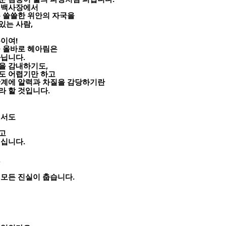
 백사장에서
는 쓸쓸한 위안의 자국을
,
있는 사람
지
!
름이여
을 올바로 헤아림은
.
아닙니다
,
을 감내하기도
도 어렵기만 하고
관계에 알력과 차질을 감당하기란
.
라 할 것입니다
에서도
고
.
계십니다
.
.
 모든 진실이 춥습니다