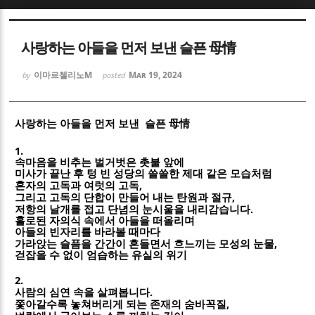
Sketchbook5, 스케치북5
Sketchbook5, 스케치북5
사랑하는 아들을 먼저 보낸 슬픈 母情
이마르첼리노M
Mar 19, 2024
by
posted
사랑하는 아들을 먼저 보낸 슬픈
母情
Sketchbook5, 스케치북5
Sketchbook5, 스케치북5
1.
속마음을 비추는 벌거벗은 촛불 앞에
미사가 끝난 후 텅 빈 성당의 쓸쓸한 제대 같은 모습처럼
,
혼자의 고독과 여럿의 고독
,
그리고 고독의 단합이 만들어 내는 탄원과 절규
.
저항의 날개를 접고 단념의 눈시울을 내리감습니다
홀로된 자의식 속에서 아들을 떠올리며
아들의 빈자리를 바라볼 때마다
,
가라앉는 슬픔을 간간이 흔들면서 흐느끼는 모성의 눈물
걷잡을 수 없이 엄습하는 유실의 위기
2.
.
사람의 심연 속을 살펴봅니다
,
쫓아갈수록 놓쳐버리게 되는 존재의 숨바꼭질