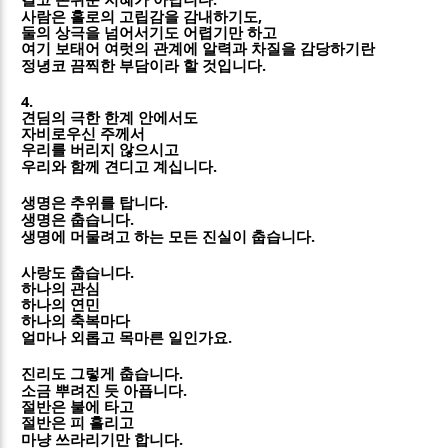
,
사람은 홀로의 고립감을 감내하기도
둘의 상극을 넘어서기도 어렵기만 하고
여기 보태어 여럿의 관계에 알력과 차질을 감당하기란
.
정녕코 끔찍한 부담이라 할 것입니다
4.
견딤의 극한 한계 안에서도
자비로우신 주께서
우리를 버리지 않으시고
.
우리와 함께 견디고 계십니다
.
생명은 추위를 탑니다
.
생명은 춥습니다
.
생명에 머물려고 하는 모든 진실이 춥습니다
.
사랑도 춥습니다
하나의 관심
하나의 연민
하나의 축복마다
.
얼마나 외롭고 목마른 일인가요
.
진리도 그렇게 춥습니다
.
소금 뿌려진 듯 아픕니다
절반은 불에 타고
절반은 피 흘리고
.
마냥 쓰라리기만 합니다