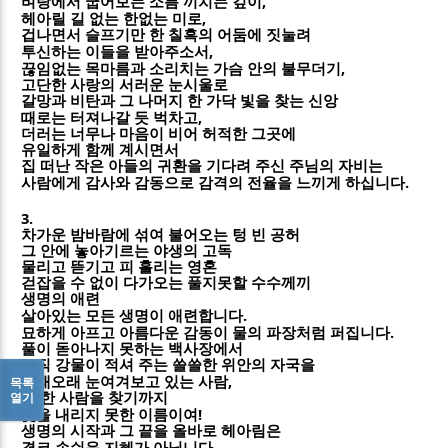
,
벼랑에서 굽어보는 소름 끼치는 깊이
,
헤아릴 길 없는 한없는 미로
겁나면서 슬프기만 한 칠흑의 어둠에 짓눌려
,
투신하는 이들을 받아주소서
,
끊임없는 목마름과 소리치는 가슴 안의 불무더기
고단한 사랑의 서러운 눈시울로
갈망과 비탄과 그 나머지 한 가닥 빛을 찾는 신앙
,
때로는 터져나갈 듯 벅차고
더러는 너무나 마음이 비어 허적한 그곳에
유일하게 함께 계시면서
집 떠난 작은 아들의 귀환을 기다려 주신 주님의 자비는
.
사람에게 감사와 감동으로 감격의 전율을 느끼게 하십니다
3.
차가운 밤바람에 섞여 불어오는 텅 빈 공허
그 안에 놓아기르는 야생의 고독
물리고 뜯기고 피 흘리는 영혼
걷잡을 수 없이 다가오는 풀지못할 수수께끼
생명의 애련
.
살아있는 모든 생명이 애련합니다
.
묘하게 아프고 아름다운 감동이 물의 파장처럼 퍼집니다
풀이 돋아나지 못하는 백사장에서
오직 강물이 적셔 주는 쓸쓸한 위안의 자국을
,
목록
오래오래 눈여겨보고 있는 사람
열기
그 한 사람을 찾기까지
!
닻을 내리지 못한 이름이여
생명의 시작과 그 끝을 올바로 헤아림은
.
결코 손쉬운 지혜가 아닙니다