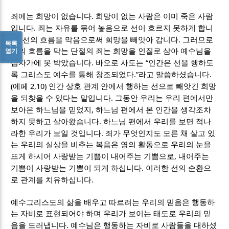
.
죄에는 희망이 없습니다
희망이 없는 사람은 이미 죽은 사람
.
입니다
죄는 자유를 묶어 놓음으로 선이 흐르지 못하게 합니
.
.
다
선의 흐름을 막음으로써 희망을 빼앗아 갑니다
그러므로
목록
열기
선의 흐름을 막는 단절의 죄는 희망을 인질로 삼아 예수님을
.
“
십자가에 못 박았습니다
바오로 사도는
인간은 선을 행하도
.”
.
록 그리스도 예수를 통해 창조되었다
라고 말씀하셨습니다
(
2,10)
에페
인간 상호 관계 안에서 행하는 선으로 빼앗긴 희망
.
을 되찾을 수 있다는 말입니다
그동안 우리는 우리 편에서만
,
보아온 하느님을 믿었지
하느님 편에서 본 인간을 생각조차
.
하지 못하고 살아왔습니다
하느님 편에서 우리를 보면 적나
.
라한 우리가 보일 것입니다
죄가 무엇인지도 모른 채 살고 있
는 우리의 실상을 비추는 복음은 영의 활동으로 우리의 눈을
,
뜨게 하시어 사랑받는 기쁨이 내어주는 기쁨으로
내어주는
.
기쁨이 사랑받는 기쁨이 되게 하십니다
이러한 선의 순환으
.
로 관계를 치유하십니다
예수그리스도의 삶을 배우고 따르려는 우리의 믿음은 행동하
는 자비로 표현되어야 하며 우리가 보이는 태도로 우리의 믿
.
음을 드러냅니다
예수님은 행동하는 자비로 사람들을 대하셨