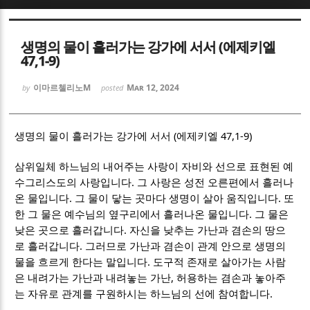
Sketchbook5, 스케치북5
Sketchbook5, 스케치북5
생명의 물이 흘러가는 강가에 서서 (에제키엘
47,1-9)
이마르첼리노M
Mar 12, 2024
by
posted
(
47,1-9)
Sketchbook5, 스케치북5
Sketchbook5, 스케치북5
생명의 물이 흘러가는 강가에 서서
에제키엘
삼위일체 하느님의 내어주는 사랑이 자비와 선으로 표현된 예
.
수그리스도의 사랑입니다
그 사랑은 성전 오른편에서 흘러나
.
.
온 물입니다
그 물이 닿는 곳마다 생명이 살아 움직입니다
또
.
한 그 물은 예수님의 옆구리에서 흘러나온 물입니다
그 물은
.
낮은 곳으로 흘러갑니다
자신을 낮추는 가난과 겸손의 땅으
.
로 흘러갑니다
그러므로 가난과 겸손이 관계 안으로 생명의
.
물을 흐르게 한다는 말입니다
도구적 존재로 살아가는 사람
,
은 내려가는 가난과 내려놓는 가난
허용하는 겸손과 놓아주
.
는 자유로 관계를 구원하시는 하느님의 선에 참여합니다