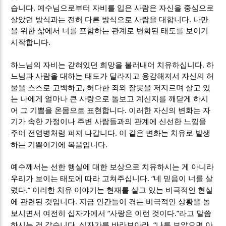
.
습니다
예수님으로부터 자비를 입은 사람은 자신을 중심으로
.
살았던 방식과는 전혀 다른 방식으로 사람을 대합니다
나만
을 위한 삶에서 너를 포함하는 관계로 변화된 태도를 보이기
.
시작합니다
.
하느님의 자비는 갇혀있던 희망을 불러내어 치유하십니다
하
느님과 사람을 대하는 태도가 달라지고 용감해져서 자신의 허
,
물을 스스로 고백하고
허다한 죄와 잘못을 저지르며 살고 있
는 나에게 얼마나 큰 사랑으로 돌보고 계신지를 깨닫게 하시
.
어 그 기쁨을 온몸으로 표현합니다
이러한 자신의 변화는 자
기가 속한 가정이나 주변 사람들과의 관계에 신선한 느낌을
.
주어 전염병처럼 퍼져 나갑니다
이 같은 변화는 치유로 발생
.
하는 기쁨이기에 복음입니다
예수께서는 선한 행실에 대한 보상으로 치유하시는 게 아니라
. “
우리가 보이는 태도에 따라 고쳐주십니다
네 믿음이 너를 살
.”
렸다
이러한 치유 이야기는 현재를 살고 있는 비극적인 현실
.
에 관련된 것입니다
지금 인간들이 겪는 비극적인 상황을 돌
“
.”
보시면서 여전히 십자가에서
사랑은 이런 것이다
라고 말씀
.
, “
하시는 것 같습니다
십자가를 바라보아라
나를 보았으면 아