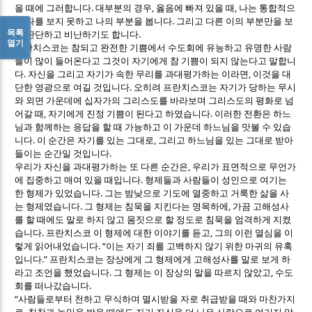
.
,
,
을 때에 그러합니다
대부분의 경우
옳음에 빠져 있을 때
나는 통합적으
.
로 나를 보지 못하고 나의 부분을 봅니다
그리고 다른 이의 부분만을 보
목록
.
고 판단하고 비난하기도 합니다
열기
프란치스코는 참되고 완전한 기쁨에서 수도회에 유능하고 유명한 사람
들이 많이 들어온다고 그것이 자기에게 참 기쁨이 되지 않는다고 말합니
.
,
다
자신을 그리고 자기가 속한 무리를 과대평가하는 이라면
이것을 대
.
단한 영광으로 여길 것입니다
오히려 프란치스코는 자기가 당하는 무시
와 외면 가운데에 십자가의 그리스도를 바라보며 그리스도의 평화로 넘
,
.
어갈 때
자기에게 진정 기쁨이 된다고 하였습니다
이러한 전환은 하느
님과 함께하는 응답을 할 때 가능하고 이 가운데 하느님을 맛볼 수 있습
.
,
니다
이 순간은 자기를 있는 그대로
그리고 하느님을 있는 그대로 받아
.
들이는 순간일 것입니다
,
우리가 자신을 과대평가하는 또 다른 순간은
우리가 표면적으로 무언가
.
에 집중하고 매여 있을 때입니다
형제들과 사람들이 성인으로 여기는
.
한 형제가 있었습니다
그는 밤낮으로 기도에 열중하고 거룩한 삶을 사
.
,
는 형제였습니다
그 형제는 침묵을 지킨다는 명목하에
가끔 고해성사
를 할 때에도 말로 하지 않고 몸짓으로 할 정도로 침묵을 엄격하게 지켰
.
,
습니다
프란치스코 이 형제에 대한 이야기를 듣고
그의 이런 열심을 이
. “
렇게 읽어내었습니다
이는 자기 죄를 고백하지 않기 위한 마귀의 유혹
.”
입니다
프란치스코는 장상에게 그 형제에게 고해성사를 말로 보게 하
.
,
라고 조언을 했었습니다
그 형제는 이 장상의 말을 따르지 않았고
수도
.
회를 떠나갔습니다
“
사람들로부터 천하고 무식하며 멸시받을 자로 취급받을 때와 마찬가지
,