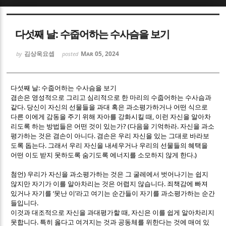
Sketchbook5, 스케치북5
Sketchbook5, 스케치북5
다섯째 날: 수줍어하는 수사슴을 보기
김상욱요셉
Mar 05, 2024
by
posted
:
다섯째 날
수줍어하는 수사슴을 보기
겸손은 영성적으로 그리고 심리적으로 한 마리의 수줍어하는 수사슴과
Sketchbook5, 스케치북5
Sketchbook5, 스케치북5
.
같다
당신이 자신의 선물들을 과대 혹은 과소평가하거나 어떤 식으로
,
다른 이에게 감동을 주기 위해 자아를 강화시킬 때
이런 자신을 알아차
? (
.
리도록 하는 방법들은 어떤 것이 있는가
다음을 기억하라
자신을 과소
.
평가하는 것은 겸손이 아니다
겸손은 우리 자신을 있는 그대로 바라보
.
도록 돕는다
그래서 우리 자신을 내세우거나 우리의 선물들의 혜택을
.)
어떤 이도 받지 못하도록 숨기도록 에너지를 소모하지 않게 한다
)
첨언
우리가 자신을 과소평가하는 것은 그 굴레에서 벗어나기는 쉽지
.
않지만 자기가 이를 알아차리는 것은 어렵지 않습니다
죄책감에 빠져
‘
’
있거나 자기를
못난 이
라고 여기는 순간들이 자기를 과소평가하는 순간
.
들입니다
,
이것과 대조적으로 자신을 과대평가할 때
자신은 이를 쉽게 알아차리지
.
못합니다
특히 옳다고 여겨지는 것과 공동체를 위한다는 것에 매여 있