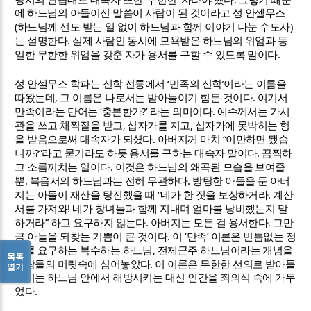
에 하느님의 아들이신 말씀이 사람이 된 것이라고 성 안셀무스
(
)
하느님께 선도 받는 일 없이 하느님과 함께 이야기 나눈 수도사
.
는 설명한다
실제 사람인 동시에 모욕받은 하느님의 위엄과 동
.
일한 무한한 위엄을 갖춘 자가 용서를 구할 수 있도록 말이다
‘
’
성 안셀무스 학파는 신학 전통에서
민족의 신학
이라는 이름을
,
.
따왔는데
그 이름은 나로서는 받아들이기 힘든 것이다
여기서
‘
?’
.
만족이라는 단어는
충분한가
라는 의미이다
예수께서는 가시
,
,
관을 쓰고 채찍질을 받고
십자가를 지고
십자가에 못박히는 형
.
“
을 받음으로써 대속자가 되셨다
아버지께 마치
이만하면 됐습
?”
.
니까
라고 묻기라도 하듯 용서를 구하는 대속자 말이다
끔찍하
.
고 소름끼치는 일이다
이것은 하느님의 왜곡된 모습을 보여줄
.
.
뿐
복음서의 하느님과는 전혀 무관하다
방탕한 아들을 둔 아버
“
.
지는 아들이 재산을 탕진했을 때
네가 한 짓을 보상하거라
계산
!
서를 가져와
네가 창녀들과 함께 지내며 얼마를 낭비했는지 말
”
.
.
하거라
하고 요구하지 않는다
아버지는 모든 걸 용서한다
그만
.
‘
’
큼 아들을 되찾는 기쁨이 큰 것이다
이
만족
이론은 빈틈없는 정
,
의를 요구하는 복수하는 하느님
전제군주 하느님이라는 개념을
목록
.
사람들의 머릿속에 심어놓았다
이 이론은 무한한 선의로 받아들
열기
이시는 하느님 안에서 해방시키는 대신 인간을 죄의식 속에 가두
.
었다