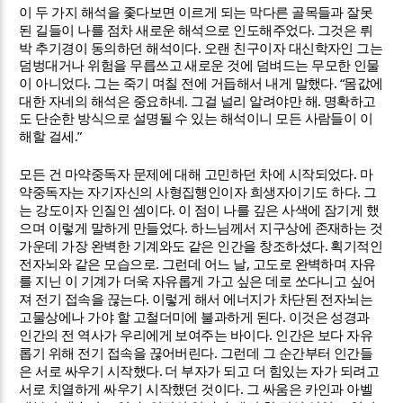
이 두 가지 해석을 좇다보면 이르게 되는 막다른 골목들과 잘못
.
된 길들이 나를 점차 새로운 해석으로 인도해주었다
그것은 뤼
.
박 추기경이 동의하던 해석이다
오랜 친구이자 대신학자인 그는
덤벙대거나 위험을 무릅쓰고 새로운 것에 덤벼드는 무모한 인물
.
. “
이 아니었다
그는 죽기 며칠 전에 거듭해서 내게 말했다
몸값에
.
.
대한 자네의 해석은 중요하네
그걸 널리 알려야만 해
명확하고
도 단순한 방식으로 설명될 수 있는 해석이니 모든 사람들이 이
.”
해할 걸세
.
모든 건 마약중독자 문제에 대해 고민하던 차에 시작되었다
마
.
약중독자는 자기자신의 사형집행인이자 희생자이기도 하다
그
.
는 강도이자 인질인 셈이다
이 점이 나를 깊은 사색에 잠기게 했
.
으며 이렇게 말하게 만들었다
하느님께서 지구상에 존재하는 것
.
가운데 가장 완벽한 기계와도 같은 인간을 창조하셨다
획기적인
.
,
전자뇌와 같은 모습으로
그런데 어느 날
고도로 완벽하며 자유
를 지닌 이 기계가 더욱 자유롭게 가고 싶은 데로 쏘다니고 싶어
.
져 전기 접속을 끊는다
이렇게 해서 에너지가 차단된 전자뇌는
.
고물상에나 가야 할 고철더미에 불과하게 된다
이것은 성경과
.
인간의 전 역사가 우리에게 보여주는 바이다
인간은 보다 자유
.
롭기 위해 전기 접속을 끊어버린다
그런데 그 순간부터 인간들
.
은 서로 싸우기 시작했다
더 부자가 되고 더 힘있는 자가 되려고
.
서로 치열하게 싸우기 시작했던 것이다
그 싸움은 카인과 아벨