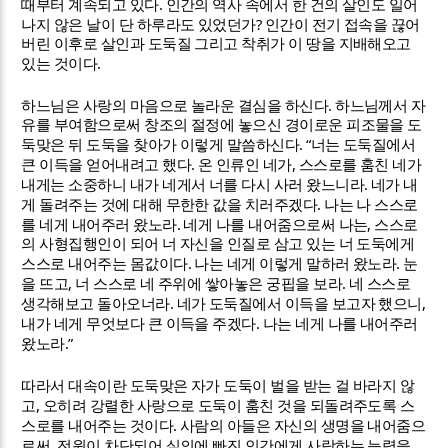
.
때부터 계속되고 있다
인간의 역사 속에서 한 건의 살인도 일어
?
나지 않은 날이 단 하루라도 있었던가
인간이 전기 접속을 끊어
버린 이후로 살인과 도둑질 그리고 착취가 이 땅을 지배해오고
.
있는 것이다
.
하느님은 사랑의 마음으로 놀라운 결심을 하신다
하느님께서 자
유를 부여함으로써 창조의 절정에 놓으신 경이로운 피조물을 도
. “
둑맞은 뒤 도둑을 찾아가 이렇게 말씀하신다
너는 도둑질에서
.
,
큰 이득을 얻어내려고 했다
온 인류인 네가
스스로를 훔친 네가
.
내게는 소중하니 내가 네게서 너를 다시 사러 왔느니라
네가 내
.
게 돌려주는 것에 대해 무한한 값을 치러주겠다
나는 나 스스로
.
,
를 네게 내어주러 왔노라
네게 나를 내어줌으로써 나는
스스로
의 사형집행인이 되어 너 자신을 인질로 삼고 있는 너 도둑에게
.
.
스스로 내어주는 몸값이다
나는 네게 이렇게 말하러 왔노라
눈
,
.
을 뜨고
너 스스로 네 주위에 쌓아놓은 궁핍을 보라
네 스스로
.
,
생각해보고 돌아오너라
네가 도둑질에서 이득을 보고자 했으니
.
내가 네게 무엇보다 큰 이득을 주겠다
나는 네게 나를 내어주러
.”
왔노라
따라서 대속이란 도둑맞은 자가 도둑이 벌을 받는 걸 바라지 않
,
고
오히려 강렬한 사랑으로 도둑이 훔친 것을 되돌려주도록 스
.
스로를 내어주는 것이다
사람의 아들은 자신의 생명을 내어줌으
,
로써
전원이 차단되어 실의에 빠진 인간에게 사랑하는 능력을