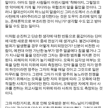
.
‘
,
말이다
아마도 많은 사람들이 어린시절에
착해야지
그렇잖으
’
.
면 악마에게 가게 될 거다
라는 위협조의 말을 들었을 것이다
그
러나 절대선이시며 하느님의 말씀이신 그리스도께서 스스로를
사탄에게 내어주리라고 생각한다는 것은 도무지 조리에 맞지 않
,
?
는
존재론적으로 부조리한 것이 아닌가
생각할 수도 없고 받아
.
들일 수도 없는 일이다
이처럼 순진하고 단순한 생각에 대한 반동으로 몸값이라는 단어
.
에 대한 새로운 해석이 중세 전성기 때 생겨났다
봉건시대에는
?
범죄가 발생했을 경우 어떻게 처리되었던가
신분이 비천한 사
,
람이
예컨대 어떤 가난한 농부가 영주 얼굴에다 침을 뱉거나 그
가 지나갈 때 돌을 던진다면 그자는 중대한 범죄를 저지른 것이
.
.
된다
피해자의 지위가 높기 때문이다
모욕의 심각성 여부는 모
.
욕을 당한 자의 지위에 따라 측정된다
만약 돌을 던진 자가 영주
의 하인이라면 영주는 그자의 목을 매달 것이고 그것으로 일은
.
마무리될 것이다
그런데 그자가 이웃 영주의 농노라면 전쟁을
피하기 위해서는 모욕을 당한 자의 위엄에 따라 그 모욕에 대한
.
,
적절한 사죄가 있어야만 한다
따라서
모욕받은 자에게 와서 사
과를 전하는 외교사절의 지위에 따라 사죄의 정도도 측정되는 것
.
이다
,
그와 마찬가지로
죄로 인해 모욕받은 분이 하느님이기 때문에
‘
’
.
당시의 관습대로 대속자 또한
무한한
자라야 했다
그렇기 때문