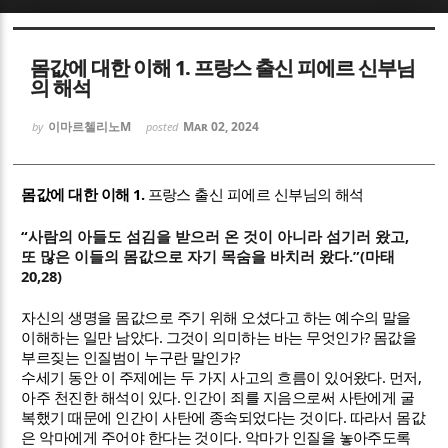
Sketchbook5, 스케치북5
Sketchbook5, 스케치북5
몸값에 대한 이해 1. 프랑스 출신 피에르 신부님
의 해석
이마르첼리노M
Mar 02, 2024
by
posted
1.
몸값에 대한 이해
프랑스 출신
피에르 신부님의 해석
Sketchbook5, 스케치북5
Sketchbook5, 스케치북5
“
,
사람의 아들도 섬김을 받으러 온 것이 아니라 섬기러 왔고
.”(
또 많은 이들의 몸값으로 자기 목숨을 바치러 왔다
마태
20,28)
자신의 생명을 몸값으로 주기 위해 오셨다고 하는 예수의 말을
.
?
이해하는 일만 남았다
그것이 의미하는 바는 무엇인가
몸값을
?
부르짖는 인질범이 누구란 말인가
.
,
수세기 동안 이 주제에는 두 가지 사고의 흐름이 있어왔다
먼저
.
아주 천진한 해석이 있다
인간이 죄를 지음으로써 사탄에게 굴
.
복했기 때문에 인간이 사탄에 종속되었다는 것이다
따라서 몸값
.
은 악마에게 주어야 한다는 것이다
악마가 인질을 놓아주도록