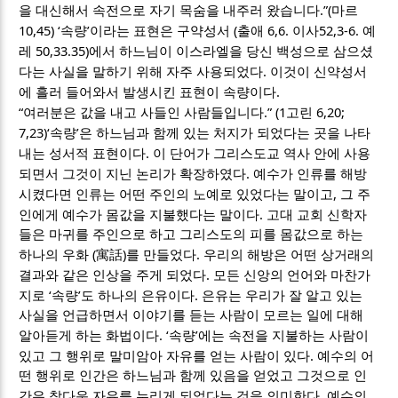
.”(
을 대신해서 속전으로 자기 목숨을 내주러 왔습니다
마르
10,45) ‘
’
(
6,6.
52,3-6.
속량
이라는 표현은 구약성서
출애
이사
예
50,33.35)
레
에서 하느님이 이스라엘을 당신 백성으로 삼으셨
.
다는 사실을 말하기 위해 자주 사용되었다
이것이 신약성서
.
에 흘러 들어와서 발생시킨 표현이 속량이다
“
.” (1
6,20;
여러분은 값을 내고 사들인 사람들입니다
고린
7,23)‘
’
속량
은 하느님과 함께 있는 처지가 되었다는 곳을 나타
.
내는 성서적 표현이다
이 단어가 그리스도교 역사 안에 사용
.
되면서 그것이 지닌 논리가 확장하였다
예수가 인류를 해방
,
시켰다면 인류는 어떤 주인의 노예로 있었다는 말이고
그 주
.
인에게 예수가 몸값을 지불했다는 말이다
고대 교회 신학자
들은 마귀를 주인으로 하고 그리스도의 피를 몸값으로 하는
(
)
.
하나의 우화
寓話
를 만들었다
우리의 해방은 어떤 상거래의
.
결과와 같은 인상을 주게 되었다
모든 신앙의 언어와 마찬가
‘
’
.
지로
속량
도 하나의 은유이다
은유는 우리가 잘 알고 있는
사실을 언급하면서 이야기를 듣는 사람이 모르는 일에 대해
. ‘
’
알아듣게 하는 화법이다
속량
에는 속전을 지불하는 사람이
.
있고 그 행위로 말미암아 자유를 얻는 사람이 있다
예수의 어
떤 행위로 인간은 하느님과 함께 있음을 얻었고 그것으로 인
.
간은 참다운 자유를 누리게 되었다는 것을 의미한다
예수의