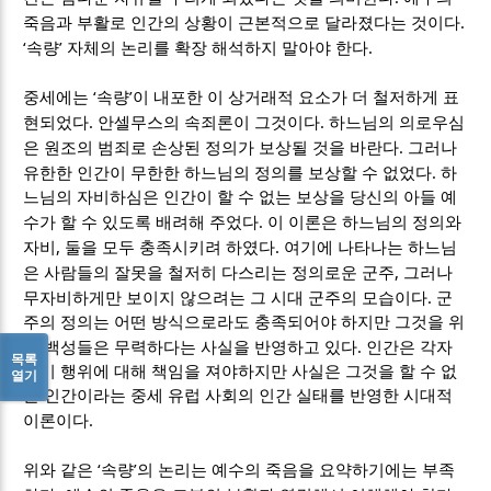
.
죽음과 부활로 인간의 상황이 근본적으로 달라졌다는 것이다
‘
’
.
속량
자체의 논리를 확장 해석하지 말아야 한다
‘
’
중세에는
속량
이 내포한 이 상거래적 요소가 더 철저하게 표
.
.
현되었다
안셀무스의 속죄론이 그것이다
하느님의 의로우심
.
은 원조의 범죄로 손상된 정의가 보상될 것을 바란다
그러나
.
유한한 인간이 무한한 하느님의 정의를 보상할 수 없었다
하
느님의 자비하심은 인간이 할 수 없는 보상을 당신의 아들 예
.
수가 할 수 있도록 배려해 주었다
이 이론은 하느님의 정의와
,
.
자비
둘을 모두 충족시키려 하였다
여기에 나타나는 하느님
,
은 사람들의 잘못을 철저히 다스리는 정의로운 군주
그러나
.
무자비하게만 보이지 않으려는 그 시대 군주의 모습이다
군
주의 정의는 어떤 방식으로라도 충족되어야 하지만 그것을 위
.
해 백성들은 무력하다는 사실을 반영하고 있다
인간은 각자
목록
자기 행위에 대해 책임을 져야하지만 사실은 그것을 할 수 없
열기
는 인간이라는 중세 유럽 사회의 인간 실태를 반영한 시대적
.
이론이다
‘
’
위와 같은
속량
의 논리는 예수의 죽음을 요약하기에는 부족