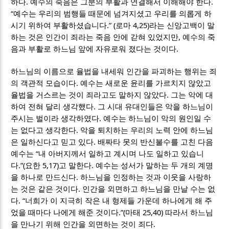
.
.
하다
예수의 죽음은 그분의 부활과 연결해서 이해해야 한다
“
예수는 우리의 범행들 때문에 넘겨지셨고 우리를 의롭게 하
.” (
4,25)
시기 위하여 부활하셨습니다
로마
라는 신앙고백이 말
,
하는 것은 인간이 죄라는 죽음 안에 갇혀 있었지만
예수의 죽
.
음과 부활로 하느님 앞에 자유로워 졌다는 것이다
하느님의 이름으로 율법을 내세워 인간을 파괴하는 행위는 죄
.
의 객관적 모습이다
예수는 새로운 윤리를 가르치지 않았고
.
율법을 거스르는 것이 죄라고도 말하지 않았다
그는 악에 대
.
하여 전혀 달리 생각했다
그 시대 유대인들은 악을 하느님이
.
주시는 벌이라 생각하였다
예수는 하느님이 악의 원인일 수
.
는 없다고 생각한다
악을 퇴치하는 우리의 노력 안에 하느님
.
은 일하신다고 믿고 있다
배짜타 못의 반신불수를 고친 다음
“
예수는
내 아버지께서 일하고 계시며 나도 일하고 있습니
.”(
5,17)
.
다
요한
고 말한다
예수는 성서가 말하는 두 개의 계명
.
을 하나로 만드신다
하느님을 인정하는 것과 이웃을 사랑하
.
는 것은 같은 것이다
인간을 외면하고 하느님을 만날 수는 없
. “
다
너희가 이 지극히 작은 내 형제들 가운데 하나에게 해 주
.”(
25,40)
었을 때마다 나에게 해준 것이다
마태
따라서 하느님
.
을 만나기 위해 인간을 외면하는 것이 죄다