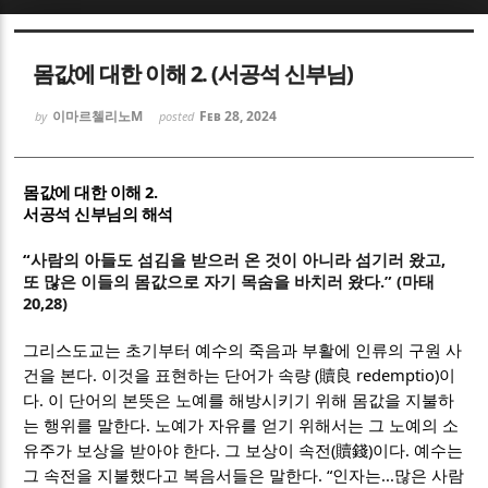
Sketchbook5, 스케치북5
Sketchbook5, 스케치북5
몸값에 대한 이해 2. (서공석 신부님)
이마르첼리노M
Feb 28, 2024
by
posted
2.
몸값에 대한 이해
Sketchbook5, 스케치북5
Sketchbook5, 스케치북5
서공석 신부님의 해석
“
,
사람의 아들도 섬김을 받으러 온 것이 아니라 섬기러 왔고
.” (마태
또 많은 이들의 몸값으로 자기 목숨을 바치러 왔다
20,28)
그리스도교는 초기부터 예수의 죽음과 부활에 인류의 구원 사
.
(
redemptio)
건을 본다
이것을 표현하는 단어가 속량
贖良
이
.
다
이 단어의 본뜻은 노예를 해방시키기 위해 몸값을 지불하
.
는 행위를 말한다
노예가 자유를 얻기 위해서는 그 노예의 소
.
(
)
.
유주가 보상을 받아야 한다
그 보상이 속전
贖錢
이다
예수는
. “
...
그 속전을 지불했다고 복음서들은 말한다
인자는
많은 사람