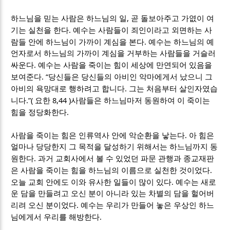
,
하느님을 믿는 사람은 하느님의 일
곧 돌보아주고 가엾이 여
.
기는 실천을 한다
예수는 사람들이 죄인이라고 외면하는 사
.
람들 안에 하느님이 가까이 계심을 본다
예수는 하느님의 예
언자로서 하느님의 가까이 계심을 거부하는 사람들을 거슬러
.
싸운다
예수는 사람을 죽이는 힘이 세상에 만연되어 있음을
. “
보여준다
당신들은 당신들의 아비인 악마에게서 났으니 그
.
아비의 욕망대로 행하려고 합니다
그는 처음부터 살인자였습
.”(
8,44 )
니다
요한
사람들은 하느님마저 동원하여 이 죽이는
.
힘을 정당화한다
.
사람을 죽이는 힘은 인류역사 안에 악순환을 낳는다
아 힘은
얼마나 당당한지 그 목적을 달성하기 위해서는 하느님까지 동
.
원한다
과거 교회사에서 볼 수 있었던 파문 관행과 종교재판
.
은 사람을 죽이는 힘을 하느님의 이름으로 실천한 것이었다
.
오늘 교회 안에도 이와 유사한 일들이 많이 있다
예수는 새로
운 담을 만들려고 오신 분이 아니라 있는 차별의 담을 헐어버
.
리려 오신 분이었다
예수는 우리가 만들어 놓은 우상인 하느
.
님에게서 우리를 해방한다