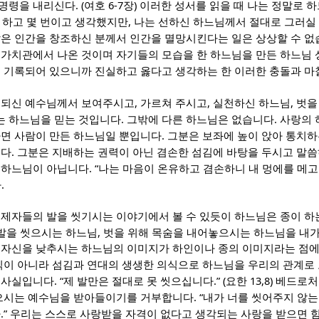
. (
6-7
)
명령을 내리신다
여호
장
이러한 성서를 읽을 때 나는 정말로 하
?
,
하고 몇 번이고 생각했지만
나는 선하신 하느님께서 절대로 그러실 
은 인간을 창조하신 분께서 인간을 멸망시킨다는 일은 상상할 수 
 가치관에서 나온 것이며 자기들의 모습을 한 하느님을 만든 하느님 
 기록되어 있으니까 진실하고 옳다고 생각하는 한 이러한 충돌과 마
,
,
,
 되신 예수님께서 보여주시고
가르쳐 주시고
실천하신 하느님
벗을
.
.
 하느님을 믿는 것입니다
그밖에 다른 하느님은 없습니다
사랑의 
.
면 사람이 만든 하느님일 뿐입니다
그분은 보좌에 높이 앉아 통치하
.
니다
그분은 지배하는 권력이 아닌 겸손한 섬김에 바탕을 두시고 말
. “
 하느님이 아닙니다
나는 마음이 온유하고 겸손하니 내 멍에를 메고
.
다
 제자들의 발을 씻기시는 이야기에서 볼 수 있듯이 하느님은 종이 하
,
 발을 씻으시는 하느님
벗을 위해 목숨을 내어놓으시는 하느님을 내가
 자신을 낮추시는 하느님의 이미지가 하인이나 종의 이미지라는 점에
식이 아니라 섬김과 연대의 생생한 의식으로 하느님을 우리의 관계로 
. “
.” (
13,8)
 사실입니다
제 발만은 절대로 못 씻으십니다
요한
베드로처
. “
꿇으시는 예수님을 받아들이기를 거부합니다
내가 너를 씻어주지 않는
.”
다
우리는 스스로 사랑받을 자격이 없다고 생각되는 사랑을 받으면