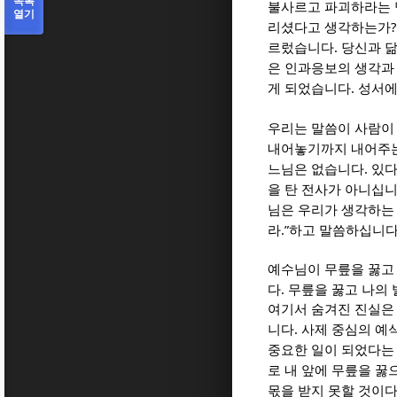
목록
불사르고 파괴하라는 
열기
리셨다고 생각하는가
.
르렀습니다
당신과 닮
은 인과응보의 생각과
.
게 되었습니다
성서에
우리는 말씀이 사람이
내어놓기까지 내어주는
.
느님은 없습니다
있다
을 탄 전사가 아니십
님은 우리가 생각하는
.”
라
하고 말씀하십니
예수님이 무릎을 꿇고
.
다
무릎을 꿇고 나의
여기서 숨겨진 진실은
.
니다
사제 중심의 예
중요한 일이 되었다는
로 내 앞에 무릎을 
몫을 받지 못할 것이