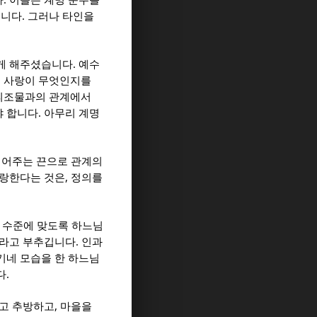
다
이들은 계명 준수를
.
습니다
그러나 타인을
.
게 해주셨습니다
예수
 사랑이 무엇인지를
 피조물과의 관계에서
.
야 합니다
아무리 계명
이어주는 끈으로 관계의
,
랑한다는 것은
정의를
 수준에 맞도록 하느님
.
기라고 부추깁니다
인과
기네 모습을 한 하느님
.
다
,
이고 추방하고
마을을