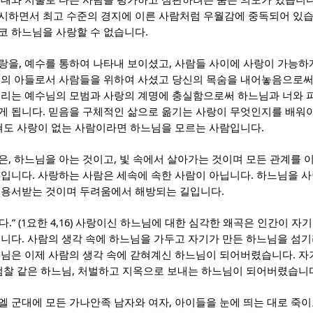
잣대와 저울로 다른 사람을 평가하고 심판하려는 숨은 의도가 있습니
시하면서 최고 수준의 경지에 이른 사람처럼 우월감에 중독되어 있
.
코 하느님을 사랑할 수 없습니다
,
,
사랑을
예수를 통하여 나타내 보이셨고
사람들 사이에 사랑이 가능하
의 아들로서 사람들을 위하여 사셨고 당신의 목숨을 내어놓음으로써
리는 예수님의 모범과 사랑의 계명에 충실함으로써 하느님과 너와
.
게 됩니다
믿음을 구체적인 삶으로 옮기는 사랑이 무엇인지를 배워
.
바쳐도 사랑이 없는 사람이라면 하느님을 모르는 사람입니다
,
,
은
하느님을 아는 것이고
빛 속에서 살아가는 것이며 모든 관계를 
.
.
것입니다
사랑하는 사람은 세속에 속한 사람이 아닙니다
하느님을 사
.
 용서받는 것이며 두려움에서 해방되는 길입니다
.” (1
4,16)
다
요한
사랑이신 하느님에 대한 심각한 왜곡은 인간이 자기
.
입니다
사람의 생각 속에 하느님을 가두고 자기가 만든 하느님을 섬
.
느님은 이제 사람의 생각 속에 갇혀계신 하느님이 되어버렸습니다
자
,
검찰 같은 하느님
처벌하고 지옥으로 보내는 하느님이 되어버렸습니
,
엘 군대에 모든 가나안족 남자와 여자
아이들을 눈에 띄는 대로 죽