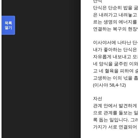
단식
단식은 단순히 밥을 
은 내려가고 내려놓고
르는 생명의 에너지를
목록
열기
연결하는 복구의 현
이사야서에 나타난 단
내가 좋아하는 단식은
자유롭게 내보내고 모
네 양식을 굶주린 이와
고 네 혈육을 피하여 
고생하는 이의 넋을 
(
58,4-12)
이사야
자선
관계 안에서 발견하게 
으로 관계를 돌보는 
.
록 돕는 일입니다
그
가지가 서로 연결되어