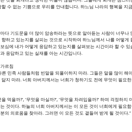
치는 것을 회개라고 생각한 이들이 많습니다
그들에게 회개는 짐스러
.
상할 수 없는 기쁨으로 우리를 안내합니다
하느님 나라의 행복을 지금
.
때마다 기도문을 더 많이 암송하라는 뜻으로 알아듣는 사람이 너무나
를 향하고 있는지를 살피는 것으로 시작하여 하느님께서 나를 어떻게 
돌보심에 내가 어떻게 응답하고 있는지를 살펴보는 시간이라 할 수 
.
앎과 응답하고 있는 실재를 아는 시간입니다
 가르침
.
다른 민족 사람들처럼 빈말을 되풀이하지 마라
그들은 말을 많이 해야
.
 닮지 마라
너희 아버지께서는 너희가 청하기도 전에 무엇이 필요한
?’, ‘
?’, ‘
?’
엇을 먹을까
무엇을 마실까
무엇을 차려입을까
하며 걱정하지 
.
찾는 것이다
하늘의 너희 아버지께서는 이 모든 것이 너희에게 필요함
.
.” 
그분의 의로움을 찾아라
그러면 이 모든 것도 곁들여 받게 될 것이다