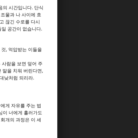
.
죽음의 시간입니다
단식
조물과 나 사이에 흐
고 끊긴 수로를 다시
.
들일 공간이 없습니다
,
 것
억압받는 이들을
 사람을 보면 덮어 주
,
쁜 말을 치워 버린다면
.
 대낮처럼 되리라
에게 자유를 주는 법
심이 너에게 흘러가도
.
회개의 과정은 이 세