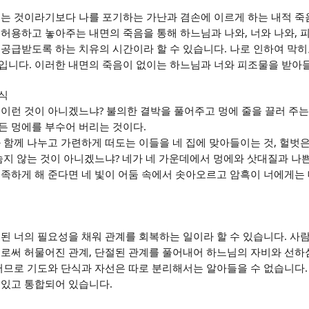
굶는 것이라기보다 나를 포기하는 가난과 겸손에 이르게 하는 내적 
,
,
 허용하고 놓아주는 내면의 죽음을 통해 하느님과 나와
너와 나와
피
.
 공급받도록 하는 치유의 시간이라 할 수 있습니다
나로 인하여 막히
.
장입니다
이러한 내면의 죽음이 없이는 하느님과 너와 피조물을 받아
식
?
 이런 것이 아니겠느냐
불의한 결박을 풀어주고 멍에 줄을 끌러 주는
.
든 멍에를 부수어 버리는 것이다
,
 함께 나누고 가련하게 떠도는 이들을 네 집에 맞아들이는 것
헐벗은
?
숨지 않는 것이 아니겠느냐
네가 네 가운데에서 멍에와 삿대질과 나
흡족하게 해 준다면 네 빛이 어둠 속에서 솟아오르고 암흑이 너에게는
.
된 너의 필요성을 채워 관계를 회복하는 일이라 할 수 있습니다
사람
,
일로써 허물어진 관계
단절된 관계를 풀어내어 하느님의 자비와 선하
러므로 기도와 단식과 자선은 따로 분리해서는 알아들을 수 없습니다
.
 있고 통합되어 있습니다