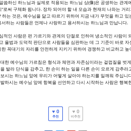
(
)
말씀하신 하느님과 실제로 적용되는 하느님 상
像
은 공생하는 관계
”
.
피
로써 구체화 됩니다
장차 되어야 할 내 모습과 현재의 나와는 거리
?
,
하는 것은
예수님을 닮고 따르기 위하여 지금 내가 무엇을 하고 
.
용서하는 사람들은 언제나 사랑하고 용서하시는 하느님과 만납니다
심적인 사람은 편 가르기와 관계의 단절로 인하여 냉소적인 사람이
고 율법과 도덕적 판단으로 사람들을 심판하는 데 그 기준이 바로 자
지한 꼭대기의 자리를 안전하게 지키기 위하여 경쟁하고 비교하고 
 대한 예수님의 가르침은 형식과 체면과 자존심이라는 겉껍질을 벗게
,
을 발라 단식을 감추고
한 손이 하는 일을 다른 손이 모르게 감추라
 보시는 하느님 앞에 우리가 어떻게 살아야 하는지를 일깨워 주십니
고발하시는 예수님 앞에 항복을 선언하고 다시 시작하는 사람은 행복
♥ 0
♥ 0
추천
비추천