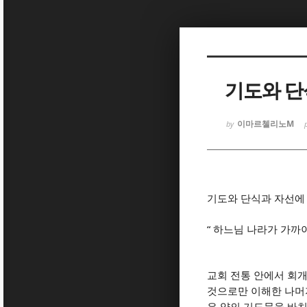
Sketchbook
Sketchbook
기도와 단
이마르첼리노M
by
Sketchbook
Sketchbook
기도와 단식과 자선에
“
하느님 나라가 가까
교회 전통 안에서 회
것으로만 이해한 나머