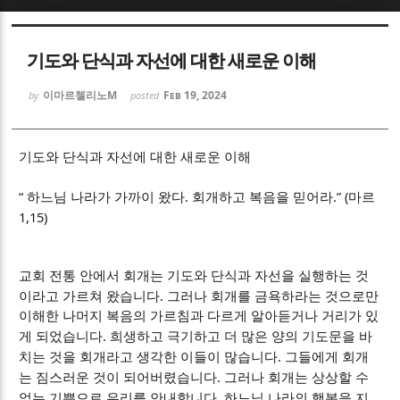
Sketchbook5, 스케치북5
Sketchbook5, 스케치북5
기도와 단식과 자선에 대한 새로운 이해
이마르첼리노M
Feb 19, 2024
by
posted
기도와 단식과 자선에 대한 새로운 이해
Sketchbook5, 스케치북5
Sketchbook5, 스케치북5
“
.
.” (
하느님 나라가 가까이 왔다
회개하고 복음을 믿어라
마르
1,15)
교회 전통 안에서 회개는 기도와 단식과 자선을 실행하는 것
.
이라고 가르쳐 왔습니다
그러나 회개를 금욕하라는 것으로만
이해한 나머지 복음의 가르침과 다르게 알아듣거나 거리가 있
.
게 되었습니다
희생하고 극기하고 더 많은 양의 기도문을 바
.
치는 것을 회개라고 생각한 이들이 많습니다
그들에게 회개
.
는 짐스러운 것이 되어버렸습니다
그러나 회개는 상상할 수
.
없는 기쁨으로 우리를 안내합니다
하느님 나라의 행복을 지