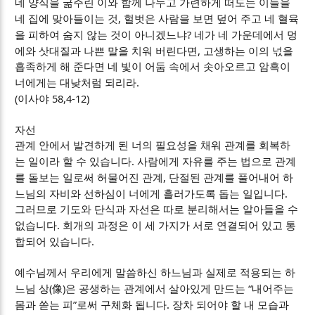
네 양식을 굶주린 이와 함께 나누고 가련하게 떠도는 이들을
,
네 집에 맞아들이는 것
헐벗은 사람을 보면 덮어 주고 네 혈육
?
을 피하여 숨지 않는 것이 아니겠느냐
네가 네 가운데에서 멍
,
에와 삿대질과 나쁜 말을 치워 버린다면
고생하는 이의 넋을
흡족하게 해 준다면 네 빛이 어둠 속에서 솟아오르고 암흑이
.
너에게는 대낮처럼 되리라
(
58,4-12)
이사야
자선
관계 안에서 발견하게 된 너의 필요성을 채워 관계를 회복하
.
는 일이라 할 수 있습니다
사람에게 자유를 주는 법으로 관계
,
를 돌보는 일로써 허물어진 관계
단절된 관계를 풀어내어 하
.
느님의 자비와 선하심이 너에게 흘러가도록 돕는 일입니다
그러므로 기도와 단식과 자선은 따로 분리해서는 알아들을 수
.
없습니다
회개의 과정은 이 세 가지가 서로 연결되어 있고 통
.
합되어 있습니다
예수님께서 우리에게 말씀하신 하느님과 실제로 적용되는 하
(
)
“
느님 상
像
은 공생하는 관계에서 살아있게 만드는
내어주는
”
.
몸과 쏟는 피
로써 구체화 됩니다
장차 되어야 할 내 모습과