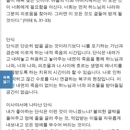
들이 애써 찾는 것이다
하늘의 너희 아버지께서는 이 모든 것
.
이 너희에게 필요함을 아신다
너희는 먼저 하느님의 나라와
.
그분의 의로움을 찾아라
그러면 이 모든 것도 곁들여 받게 될
.” (
6, 31-33)
것이다
마태
단식
단식은 단순히 밥을 굶는 것이라기보다 나를 포기하는 가난과
.
겸손에 이르게 하는 내적 죽음의 시간입니다
단식은 내려가
고 내려놓고 허용하고 놓아주는 내면의 죽음을 통해 하느님과
,
,
나와
너와 나와
피조물과 나 사이에 흐르는 생명의 에너지를
.
공급받도록 하는 치유의 시간이라 할 수 있습니다
나로 인하
목록
.
여 막히고 끊긴 수로를 다시 연결하는 복구의 현장입니다
이
열기
러한 내면의 죽음이 없이는 하느님과 너와 피조물을 받아들일
.
공간이 없습니다
이사야서에 나타난 단식
?
내가 좋아하는 단식은 이런 것이 아니겠느냐
불의한 결박을
,
풀어주고 멍에 줄을 끌러 주는 것
억압받는 이들을 자유롭게
.
내보내고 모든 멍에를 부수어 버리는 것이다