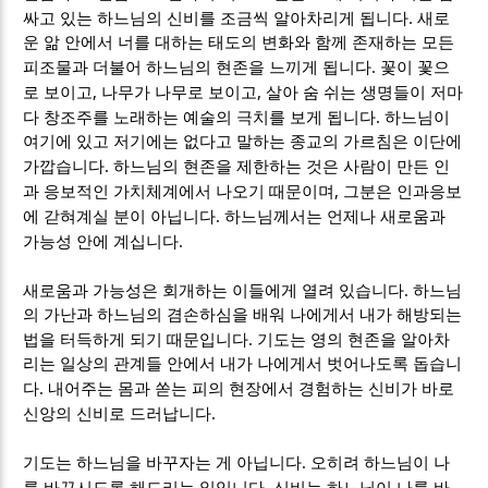
.
싸고 있는 하느님의 신비를 조금씩 알아차리게 됩니다
새로
운 앎 안에서 너를 대하는 태도의 변화와 함께 존재하는 모든
.
피조물과 더불어 하느님의 현존을 느끼게 됩니다
꽃이 꽃으
,
,
로 보이고
나무가 나무로 보이고
살아 숨 쉬는 생명들이 저마
.
다 창조주를 노래하는 예술의 극치를 보게 됩니다
하느님이
여기에 있고 저기에는 없다고 말하는 종교의 가르침은 이단에
.
가깝습니다
하느님의 현존을 제한하는 것은 사람이 만든 인
,
과 응보적인 가치체계에서 나오기 때문이며
그분은 인과응보
.
에 갇혀계실 분이 아닙니다
하느님께서는 언제나 새로움과
.
가능성 안에 계십니다
.
새로움과 가능성은 회개하는 이들에게 열려 있습니다
하느님
의 가난과 하느님의 겸손하심을 배워 나에게서 내가 해방되는
.
법을 터득하게 되기 때문입니다
기도는 영의 현존을 알아차
리는 일상의 관계들 안에서 내가 나에게서 벗어나도록 돕습니
.
다
내어주는 몸과 쏟는 피의 현장에서 경험하는 신비가 바로
.
신앙의 신비로 드러납니다
.
기도는 하느님을 바꾸자는 게 아닙니다
오히려 하느님이 나
.
를 바꾸시도록 해드리는 일입니다
신비는 하느님이 나를 바