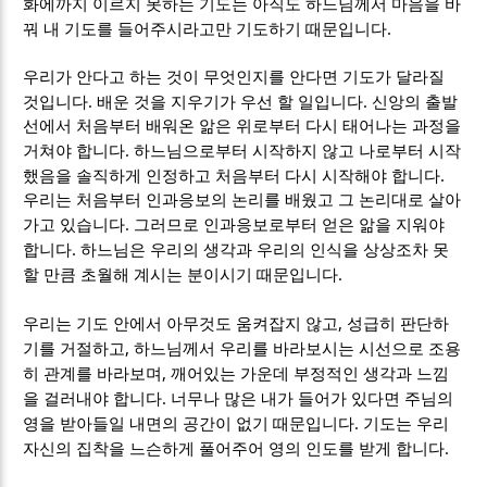
화에까지 이르지 못하는 기도는 아직도 하느님께서 마음을 바
.
꿔 내 기도를 들어주시라고만 기도하기 때문입니다
우리가 안다고 하는 것이 무엇인지를 안다면 기도가 달라질
.
.
것입니다
배운 것을 지우기가 우선 할 일입니다
신앙의 출발
선에서 처음부터 배워온 앎은 위로부터 다시 태어나는 과정을
.
거쳐야 합니다
하느님으로부터 시작하지 않고 나로부터 시작
.
했음을 솔직하게 인정하고 처음부터 다시 시작해야 합니다
우리는 처음부터 인과응보의 논리를 배웠고 그 논리대로 살아
.
가고 있습니다
그러므로 인과응보로부터 얻은 앎을 지워야
.
합니다
하느님은 우리의 생각과 우리의 인식을 상상조차 못
.
할 만큼 초월해 계시는 분이시기 때문입니다
,
우리는 기도 안에서 아무것도 움켜잡지 않고
성급히 판단하
,
기를 거절하고
하느님께서 우리를 바라보시는 시선으로 조용
,
히 관계를 바라보며
깨어있는 가운데 부정적인 생각과 느낌
.
을 걸러내야 합니다
너무나 많은 내가 들어가 있다면 주님의
.
영을 받아들일 내면의 공간이 없기 때문입니다
기도는 우리
.
자신의 집착을 느슨하게 풀어주어 영의 인도를 받게 합니다