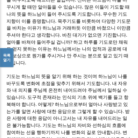
.
꾸시게 할 때만 알아들을 수 있습니다
많은 이들이 기도할 때
.
나의 뜻을 하느님이 들어 주시도록 기도합니다
무수한 기도
.
지향이 이를 증명합니다
묵주기도를 비롯하여 다양한 기도문
을 바치는 이유가 하느님과 거래하듯 이만큼 바쳤으니 이만큼
.
.
주셔야 한다고 생각합니다
바친 대가가 없으면 기진합니다
?
얼마를 바쳐야 들어주실 겁니까
하고 하루를 기도로만 채워
도 얻지 못하는 이유는 하느님께서는 나의 업적과 공로에 대
목록
한 보상으로 뭔가를 주시거나 안 주시는 분으로 알고 있기 때
열기
.
문입니다
기도는 하느님의 뜻을 알기 위해 하는 것이며 하느님이 나를
.
바꾸도록 변화에 초점을 맞추기 위해서 기도합니다
내 자유
와 내 의지를 주님께 온전히 내어드려야 주님께서 일하실 수
.
있습니다
도구적 존재라는 인식의 기초 위에 백기를 들고 항
.
?
복해야 합니다
어떻게
하느님으로부터 얼마나 사랑받고 있
.
는가를 알면 사랑에 대한 응답으로 그렇게 할 수 있습니다
받
은 사랑에 대한 응답이 아니고서는 내 자유를 내어드리는 일
.
은 불가능합니다
기도는 하느님의 자비와 선하심의 흐름에
.
참여하는 선을 행하기까지 나를 변화의 길로 안내합니다
변