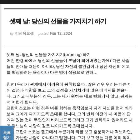
Sketchbook5, 스케치북5
Sketchbook5, 스케치북5
셋째 날: 당신의 선물을 가지치기 하기
김상욱요셉
Feb 12, 2024
by
posted
:
(pruning)
셋째 날
당신의 선물을 가지치기
하기
?
어떤 환경 하에서 당신의 선물들이 부담이 되어버렸는가요
다른 사람
Sketchbook5, 스케치북5
Sketchbook5, 스케치북5
,
들의 반대들 때문이 아니라
당신 자신의 불안감이나 당신 자신의 에고
를 확장하려는 욕심이나 다른 방어 작용으로 인해
…
)
,
첨언
우리가 관계에서 어려움에 봉착했을 때
많은 경우 우리는 다른 이
의 결점과 약함을 보고 그의 결점을 가지치기에 많은 에너지를 쏟습니
.
,
,
다
그리고 대부분의 경우
그는 내가 원하는 대로 변화되지 않고
관계는
.
더 어렵게 됩니다
프란치스코는 이런 경우 너를 향하는 움직임보다 자기 자신을 먼저 바라
,
보며 그에게 다가가도록 초대를 합니다
그의 변화 이전에 내 마음에 담
겨져 있는 것이 무엇인지 바라보도록 그리고 그가 변화되지 않더라도 내
.
가 하느님의 사랑의 길로 나아가도록 초대합니다
,
우선 프란치스코는 권고에서 누군가의 죄를 보고 흥분하거나 격노하면
목록
.
,
열기
그는 가난한 사람이 아니다고 말합니다
그가 보고 있는 다른 이의 악이