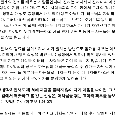
.
 관계의 진리를 배우는 사람들입니다
진리는 어디서나 진리이며 이 
상성이 지금 내가 만나고 있는 사람들과의 관계 안에서 구체화 됩니
,
.
며
경쟁의 대상도 증명해서 내보일 대상도 아닙니다
하느님의 자비와
.
니다
그러나 하느님과 반대되는 하느님으로 만드는 것이 인과응보의 
 바로 나 자신이 될 때 관계는 무너지고 하느님과 너와 자연 생태계
.
 뿐입니다
벌이 두려워 행동하고 상을 받기 위해 행동하는 사람들은 모
.
상을 찾을 뿐입니다
심은 너의 필요를 알아차려서 네가 원하는 방법으로 필요를 채우는 데
?
?
냐
얼마나 많은 희생을 바쳤느냐
성당에서 얼마나 많은 봉사를 했
?
.
냐
를 가지고 신심을 이해하는 사람들은 관계를 돌보지 않습니다
오
.
각합니다
업적과 공로로 하느님의 마음을 움직일 수 있다는 자만심이 
 자기 목적을 이루려는 마음으로 바치는 데 온갖 에너지를 다 소진
.
고 흠 없는 신심이 무엇인가를 분명하게 알려줍니다
,
 생각하면서도 제 혀에 재갈을 물리지 않아 자기 마음을 속이면
그 
,
 앞에서 깨끗하고 흠 없는 신심은
어려움을 겪는 고아와 과부를 돌
.” (
1,26-27)
키는 것입니다
야고보
,
.
는 실재는
이론보다 구체적이고 경험된 앎에서 나옵니다
말씀이 사