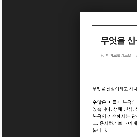
Sketchbook
Sketchbook
무엇을 신
이마르첼리노M
by
Sketchbook
Sketchbook
무엇을 신심이라고 하나요
수많은 이들이 복음의
.
,
있습니다
성체 신심
복음의 예수께서는 당
,
고
용서하기보다 예배
.
봅니다