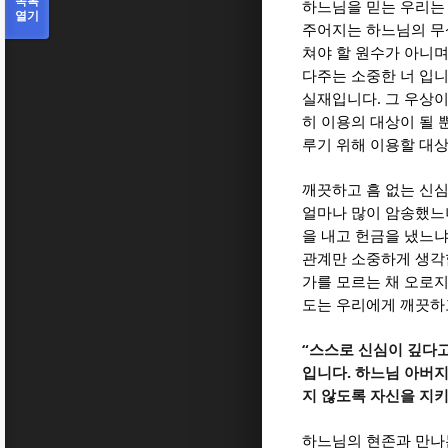
목록
하느님을 믿는 우리는
열기
주어지는 하느님의 무
쳐야 할 원수가 아니
다주는 소중한 너 입
.
실재입니다
그 우상이
히 이용의 대상이 될
루기 위해 이용할 대
깨끗하고 흠 없는 신
얼마나 많이 암송했느
을 내고 헌금을 냈느
관계만 소중하게 생
가를 모르는 채 오로지
도는 우리에게 깨끗하
“
스스로 신심이 깊다고
.
입니다
하느님 아버지
지 않도록 자신을 지
하느님의 현존과 만나