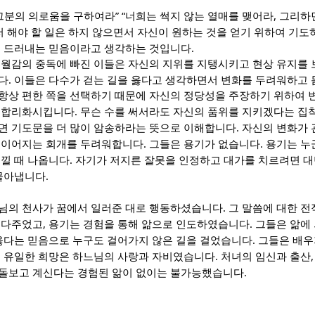
” “
,
그분의 의로움을 구하여라
너희는 썩지 않는 열매를 맺어라
그리하
 해야 할 일은 하지 않으면서 자신이 원하는 것을 얻기 위하여 기도
.
 드러내는 믿음이라고 생각하는 것입니다
우월감의 중독에 빠진 이들은 자신의 지위를 지탱시키고 현상 유지를
.
다
이들은 다수가 걷는 길을 옳다고 생각하면서 변화를 두려워하고 
항상 편한 쪽을 선택하기 때문에 자신의 정당성을 주장하기 위하여 
.
 합리화시킵니다
무슨 수를 써서라도 자신의 품위를 지키겠다는 집
.
면 기도문을 더 많이 암송하라는 뜻으로 이해합니다
자신의 변화가 
.
.
 이어지는 회개를 두려워합니다
그들은 용기가 없습니다
용기는 누
.
느낄 때 나옵니다
자기가 저지른 잘못을 인정하고 대가를 치르려면 
.
몰아냅니다
.
님의 천사가 꿈에서 일러준 대로 행동하셨습니다
그 말씀에 대한 전
,
.
져다주었고
용기는 경험을 통해 앎으로 인도하였습니다
그들은 앎에
.
옳다는 믿음으로 누구도 걸어가지 않은 길을 걸었습니다
그들은 배우
.
 유일한 희망은 하느님의 사랑과 자비였습니다
처녀의 임신과 출산
.
돌보고 계신다는 경험된 앎이 없이는 불가능했습니다