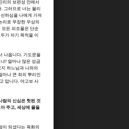
진리의 보편성 안에서
.
다
그러므로 너는 물리
 선하심을 나에게 가져
논리로 무장한 우상의
의 모든 피조물은 단순
두가 자기 목적을 이
.
서 나옵니다
기도문을
?
느냐
얼마나 많은 성금
로지 하느님과 나와의
얼마나 큰 죄의 뿌리인
.
하고 맙니다
야고보 사
사람의 신심은 헛된 것
,
보아 주고
세상에 물들
람이 되셨다는 육화의