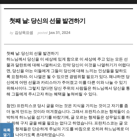
Sketchbook5, 스케치북5
Sketchbook5, 스케치북5
첫째 날: 당신의 선물 발견하기
김상욱요셉
Jan 31, 2024
by
posted
:
첫째 날
당신의 선물 발견하기
하느님께서 당신을 이 세상에 있게 함으로 이 세상에 주고 있는 모든 선
Sketchbook5, 스케치북5
Sketchbook5, 스케치북5
.
물과 달란트에 대해 나열하시오
만약 당신이 이것을 나열하기가 어렵다
,
면
당신을 아는 이들에게 그들이 당신에 대해 느끼는 인상들을 말하도
.
.
록 요청하라
이 나열은 될 수 있으면 광범위할 필요가 있다
왜냐하면 당
신에게 어떤 선물과 카리스마가 주어졌고 이를 다른 이와 나눌 수 있기
.
위해서이다
그렇지 않다면 당신 주위의 사람들은 하느님께서 당신을 통
.
해 그들에게 주시고자 하는 혜택을 놓쳐버릴 수 있다
)
첨언
프란치스코 당시 글을 아는 것은 지식을 가지는 것이고 자기를 좀
.
더 높게 만드는 것이라 여겨졌습니다
그래서 프란치스코는 형제들이 소
,
박하게 하느님을 섬기기를 바랐기에
글 모르는 형제들은 성무일도를 하
.
기 위해 구지 글을 배울 필요는 없다고 하였습니다
프란치스코는 글 모
르는 형제들은 단순하게 주님의 기도를 바침으로 오히려 하느님께로 더
목록
.
열기
깊이 나아가도록 초대하였습니다