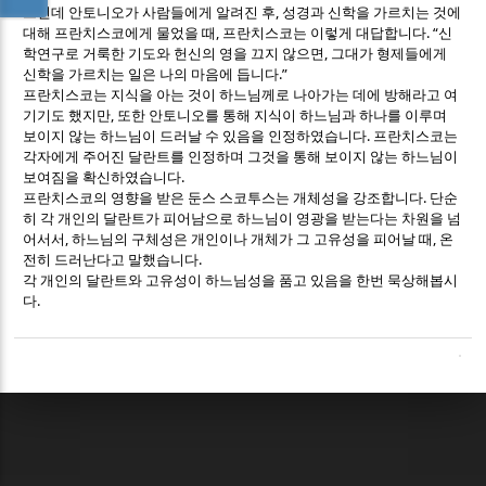
,
그런데 안토니오가 사람들에게 알려진 후
성경과 신학을 가르치는 것에
,
. “
대해 프란치스코에게 물었을 때
프란치스코는 이렇게 대답합니다
신
,
학연구로 거룩한 기도와 헌신의 영을 끄지 않으면
그대가 형제들에게
.”
신학을 가르치는 일은 나의 마음에 듭니다
프란치스코는 지식을 아는 것이 하느님께로 나아가는 데에 방해라고 여
,
기기도 했지만
또한 안토니오를 통해 지식이 하느님과 하나를 이루며
.
보이지 않는 하느님이 드러날 수 있음을 인정하였습니다
프란치스코는
각자에게 주어진 달란트를 인정하며 그것을 통해 보이지 않는 하느님이
.
보여짐을 확신하였습니다
.
프란치스코의 영향을 받은 둔스 스코투스는 개체성을 강조합니다
단순
히 각 개인의 달란트가 피어남으로 하느님이 영광을 받는다는 차원을 넘
,
,
어서서
하느님의 구체성은 개인이나 개체가 그 고유성을 피어날 때
온
.
전히 드러난다고 말했습니다
각 개인의 달란트와 고유성이 하느님성을 품고 있음을 한번 묵상해봅시
.
다