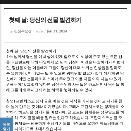
Sketchbook5, 스케치북5
Sketchbook5, 스케치북5
첫째 날: 당신의 선물 발견하기
김상욱요셉
Jan 31, 2024
by
posted
:
첫째 날
당신의 선물 발견하기
하느님께서 당신을 이 세상에 있게 함으로 이 세상에 주고 있는 모든 선
Sketchbook5, 스케치북5
Sketchbook5, 스케치북5
.
물과 달란트에 대해 나열하시오
만약 당신이 이것을 나열하기가 어렵다
,
면
당신을 아는 이들에게 그들이 당신에 대해 느끼는 인상들을 말하도
.
.
록 요청하라
이 나열은 될 수 있으면 광범위할 필요가 있다
왜냐하면 당
신에게 어떤 선물과 카리스마가 주어졌고 이를 다른 이와 나눌 수 있기
.
위해서이다
그렇지 않다면 당신 주위의 사람들은 하느님께서 당신을 통
.
해 그들에게 주시고자 하는 혜택을 놓쳐버릴 수 있다
)
첨언
프란치스코 당시 글을 아는 것은 지식을 가지는 것이고 자기를 좀
.
더 높게 만드는 것이라 여겨졌습니다
그래서 프란치스코는 형제들이 소
,
박하게 하느님을 섬기기를 바랐기에
글 모르는 형제들은 성무일도를 하
.
기 위해 구지 글을 배울 필요는 없다고 하였습니다
프란치스코는 글 모
르는 형제들은 단순하게 주님의 기도를 바침으로 오히려 하느님께로 더
목록
.
열기
깊이 나아가도록 초대하였습니다