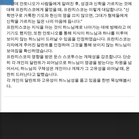
,
그런데 안토니오가 사람들에게 알려진 후
성경과 신학을 가르치는 것에
,
. “
대해 프란치스코에게 물었을 때
프란치스코는 이렇게 대답합니다
신
,
학연구로 거룩한 기도와 헌신의 영을 끄지 않으면
그대가 형제들에게
.”
신학을 가르치는 일은 나의 마음에 듭니다
프란치스코는 지식을 아는 것이 하느님께로 나아가는 데에 방해라고 여
,
기기도 했지만
또한 안토니오를 통해 지식이 하느님과 하나를 이루며
.
보이지 않는 하느님이 드러날 수 있음을 인정하였습니다
프란치스코는
각자에게 주어진 달란트를 인정하며 그것을 통해 보이지 않는 하느님이
.
보여짐을 확신하였습니다
.
프란치스코의 영향을 받은 둔스 스코투스는 개체성을 강조합니다
단순
히 각 개인의 달란트가 피어남으로 하느님이 영광을 받는다는 차원을 넘
,
,
어서서
하느님의 구체성은 개인이나 개체가 그 고유성을 피어날 때
온
.
전히 드러난다고 말했습니다
각 개인의 달란트와 고유성이 하느님성을 품고 있음을 한번 묵상해봅시
.
다