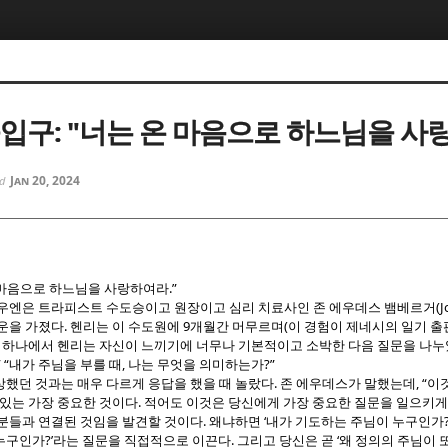
5, 스케치북5
5, 스케치북5
출입구: "너는 온 마음으로 하느님을 사
Jan 20, 2024
ed
5, 스케치북5
5, 스케치북5
.”
 마음으로 하느님을 사랑하여라
(
나우엔은 트라피스트 수도승이고 원장이고 심리 치료사인 존 에우데스 뱀베르거
.
9
(
행운을 가졌다
헨리는 이 수도원에
개월간 머무르며
이 경험이 제네시의 일기 출
중 하나에서 헨리는 자신이 느끼기에 너무나 기본적이고 소박한 다음 질문을 나
 “
,
?”
내가 주님을 부를 때
나는 무엇을 의미하는가
.
, “
상했던 것과는 매우 다르게 응답을 했을 때 놀랐다
존 에우데스가 말했는데
이
.
 있는 가장 중요한 것이다
적어도 이것은 당신에게 가장 중요한 질문을 일으키게
.
‘
?
부분들과 연결된 것임을 발견할 것이다
왜냐하면
내가 기도하는 주님이 누구인가
?’
.
‘
 누구인가
라는 질문을 직접적으로 이끈다
그리고 당신은 곧
왜 정의의 주님이 