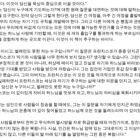
.
.”
이다
이것이 당신을 묵상의 중심으로 이끌 것이다
‘
?’
는
당신이 누구에게 기도하는가
에 대한 원래 질문을 대면하는 것에 대해 말하
.
,
,
을 요구한다
만약 당신이 그렇게 한다면
당신은 긴 여정을
아주 긴 여정을 출발
.
우리 각자는 자기 기도 규칙을 개발해야 한다
그리고 다른 이에게 손 뻗침과 
서 우리에게 버겁게 다가오는 모든 것에 더해 불가능한 무언가를 요구하는 것
,
있는 하느님 사랑에 기반할 때
이것은 세 개의 출입구를 통과하게 하는 부르심
.
.
을 경험하게 하는 곳으로 이끈다
이것이 이 책이 추구하는 바이다
,
?”
구이시고
벌레만도 못한 저는 누구입니까
이 질문은 프란치스코가 종종 던지곤
‘
?’
.
란치스코가
자기와 사람들을 너무 천하게 보지 않는지
생각할 수 있습니다
그런
,
 부정적으로 본 것이 아니라
허상에 매이지 않고 진실로 자기와 하느님을 바라
.
은 기대를 받았고 사랑을 받으며 자랐습니다
그는 집안의 가업인 옷감 장수를
.
자 했습니다
그의 아버지는 프란치스코는 이 모든 것을 적극적으로 지지하고 
,
실패하면서 프란치스코는 세상과 자기가 추구하는 삶에 대한 의문을 던지고
보다
,
?”
 당신은 누구이시고
벌레만도 못한 저는 누구입니까
,
스코는 더 깊이있게 자비의 하느님을 맛보게 되고
하느님의 자비심을 육화시키며
,
는 성인으로 사람들이 칭송을 할 때에도
그는 이 질문을 자기에게 던지곤 하
 하느님의 은총에 더 깊이 젖어들었고 하느님께 모든 것을 돌려드리며 더 깊이있
“
,
사람들로부터 천하고 무식하며 멸시받을 자로 취급받을 때와 마찬가지로
칭찬
.
,
 여기지 않는 종은 복됩니다
사실
인간은 하느님 앞에 있는 그대로이지 그 이상
,
.”
있지 않고
다른 이들의 발 아래 있기를 늘 열망하는 그런 종은 복됩니다