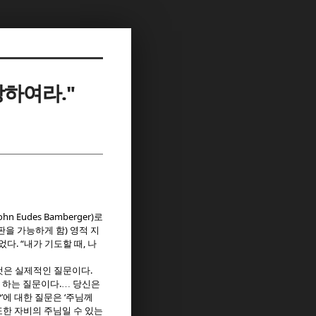
랑하여라."
John Eudes Bamberger)
로
)
판을 가능하게 함
영적 지
. “
,
누었다
내가 기도할 때
나
.
것은 실제적인 질문이다
.
 하는 질문이다
…
당신은
’
‘
에 대한 질문은
주님께
또한 자비의 주님일 수 있는