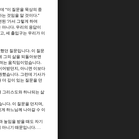
“
는데
이 질문을 묵상의 중
.”
하는 것임을 알 것이다
‘
관련된
가서 그렇게 하여
.
은 아니다
우리의 응답이
,
이고
세 출입구는 우리가 이
.
 했던 질문입니다
이 질문
데 그의 삶을 되돌아보면
.
보려는 움직임이었습니다
,
 이어받던지
아니면 이보다
.
지원했습니다
그런데 기사가
 더 깊이 있는 질문을 던
 그리스도와 하나되는 삶
.
,
였습니다
이 질문을 던지며
게 하느님께 나아갈 수 이
과 높임을 받을 때도 자기
.
이 아니기 때문입니다
…