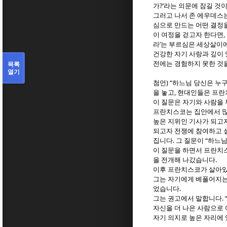
?’
가
라는 의문에 잠길 것
그러고 나서 존 에우데스
심으로 만드는 어떤 결정
,
이 여정을 걷고자 한다면
’
라
는 부르심은 세상살이에
건강한 자기 사랑과 깊이 
목록
전에는 경험하지 못한 것
열기
) “
첨언
하느님 당신은 누
,
을 놓고
현대인들은 프
이 질문은 자기와 사람을
프란치스코는 집안에서 많
높은 지위인 기사가 되고
되고자 전쟁에 참여하고 
.
“
집니다
그 질문이
하느님
이 질문을 하면서 프란치
.
을 전개해 나갔습니다
이후 프란치스코가 살아있
그는 자기에게 베풀어지는
.
었습니다
. 
그는 권고에서 말합니다
자신을 더 나은 사람으로
자기 의지로 높은 자리에 