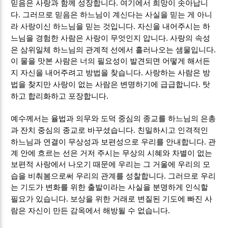
.
믿음은 사랑과 함께 성장합니다
여기에서 희망이 솟아납니
.
다
그러므로 믿음은 하느님이 계신다는 사실을 믿는 게 아니
.
라 사랑이신 하느님을 믿는 것입니다
자신을 내어주시는 하
.
느님을 경험한 사람은 사랑이 무엇인지 압니다
사랑의 속성
.
은 삼위일체 하느님의 관계적 선에서 흘러나오는 샘물입니다
이 물을 맛본 사람은 너의 필요성이 발견되면 어떻게 해서든
.
지 자신을 내어주려고 방법을 찾습니다
사랑하는 사람은 방
.
법을 찾지만 사랑이 없는 사람은 변명하기에 급급합니다
탓
.
하고 합리화하고 포장합니다
예수께서는 율법과 의무와 도덕 중심의 종교를 하느님의 은총
.
과 잔치 중심의 종교로 바꾸셨습니다
친밀하시고 인격적인
.
하느님과 연결이 무상성과 보편성으로 우리를 안내합니다
관
계 안에 흐르는 선은 거저 주시는 무상의 시혜와 차별이 없는
보편적 사랑에서 나오기 때문에 우리는 그 거울에 우리의 모
.
습을 비춰봄으로써 우리의 관계를 성찰합니다
그러므로 우리
는 기도가 변화를 위한 출발이라는 사실을 분명하게 인식할
.
필요가 있습니다
보상을 위한 거래로 변질된 기도에 빠진 사
.
람은 자신이 만든 감옥에서 해방될 수 없습니다