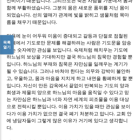
.
신비이기 때문입니다
그리스도는 죽은 사람들 가운데서 몸과
.
함께 부활하셨습니다
그분의 몸은 새로운 품위를 지닌 몸이
.
되었습니다
선의 열매가 관계에 빛을 밝히고 샘물처럼 목마
.
름을 채우기 때문입니다
탐욕에 눈이 어두워 미움이 증대되고 갈등과 단절로 점철된
목록
관계에서 기도로만 문제를 해결하려는 사람은 기도문을 암송
열기
.
하는 숫자에만 관심을 보입니다
숙제처럼 해치우는 기도에
하느님의 보상을 기대하지만 결국 하느님의 침묵만 경험할 뿐
.
입니다
하느님의 부재와 침묵은 자만심을 일깨우는 계기가
.
될 수 있습니다
그러나 바쳐야 한다는 의무와 강박이 불안하
,
,
고
우울하고
몸과 마음을 지치게 하고 내면을 황폐하게 할 뿐
.
입니다
자신이 만든 감옥에서 끝없이 반복되는 기도의 양과
희생과 제물의 양으로 하느님의 마음을 움직일 수 있다고 믿
는 자만심은 하느님과 너와 자연 세계의 피조물을 이용 대상
.
으로 전락시킬 뿐입니다
이용 가치가 있을 때만 관심을 보이
.
다가 이용 가치가 없으면 결국 폐기 처분하고 맙니다
교회 안
에 냉담자들이 그렇게 많은 이유가 거기에 있다고 생각합니
.
다