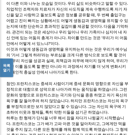
.
.
이 다른 이와 나누는 모습일 것이다
우리 삶도 비슷하다고 말할 수 있다
직업적인 조력자와 치료자가 자신의 사도직을 계속 수행하도록 자기 자
,
신을 알고 사랑하고 돌보도록 같은 정보를 공유할 때
두 번째 출입구는
어렵고 진이 빠지는 상황에서도 어떻게 생동감과 생명력을 유지할 수 있
.
는지에 대한 단순하고 효과적인 길잡이를 제공할 것이다
다음을 기억하
.
라
관건이 되는 것은 세상이나 우리 일이나 우리 가족이나 심지어 내 자
.
‘
신 안에 있는 어둠의 총계가 아니다
차이를 만드는 것은
우리가 이 어둠
?’
.
안에서 어떻게 서 있느냐
이다
이것과 어떻게 생동감과 생명력을 유지하는지 아는 것은 우리가 예수님
‘
’
의
가서 그렇게 하라
라는 부르심을 크게 다른 방식으로 보도록 할 것이
.
,
,
다
우리 자신을 성공과 실패
죄책감과 의무에 매이지 않게 하며
우리가
목록
다른 이를 돕도록 할 뿐만 아니라 이 과정에서 자기를 더 낫게 변화시키
열기
.
는 개인적 충실성 안에서 나아가도록 한다
)
첨언
프란치스코는 중세의 사람이기에 중세 문화의 영향으로 자신을 부
.
정적으로 대함으로 성덕으로 나아가려 하는 움직임을 하였습니다
그런
문화의 영향으로 프란치스코는 극기와 단식을 종종 하였고 자기 육신의
.
욕구를 잘 들어주려 하지 않았습니다
하지만 프란치스코는 자신의 욕구
.
를 부정적으로만 보지 않았다고 할 수 있습니다
그는 자신의 욕구에 기
,
.
초하여 이웃과 형제들
특히 약한 이들을 섬기곤 하였습니다
하루는 한 형제가 단식을 너무 해서 잠을 자다가 나뒹굴기 시작했습니
.
,
다
프란치스코는 그가 배가 고파 아픈 것을 알아차리고
그에게만 먹을
,
.
것을 주지 않고
다른 모든 형제를 깨워 함께 먹도록 하였습니다
그 형제
,