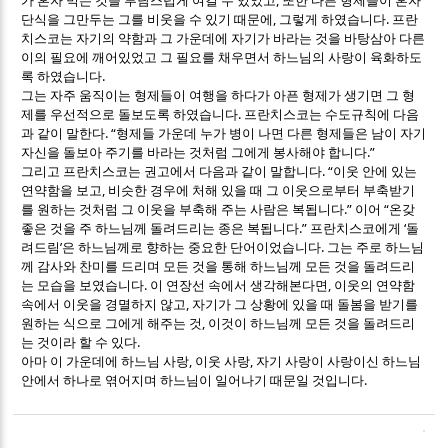
가 혼자 먹는 것을 부담스럽게 여길 수 있었고
또한 다른 형제들이 혼자
,
.
단식을 그만두는 그를 비웃을 수 있기 때문에
그렇게 하였습니다
프란
치스코는 자기의 약함과 그 가운데에 자기가 바라는 것을 바탕삼아 다른
이의 필요에 깨어있었고 그 필요를 채우면서 하느님의 사랑이 육화하도
.
록 하였습니다
그는 자주 움직이는 형제들이 여행을 하다가 아픈 형제가 생기면 그 형
.
제를 우선적으로 돌보도록 하였습니다
프란치스코는 수도규칙에 다음
. “
과 같이 말한다
형제들 가운데 누가 병이 나면 다른 형제들은 남이 자기
.”
자신을 돌보아 주기를 바라는 것처럼 그에게 봉사해야 합니다
. “
그리고 프란치스코는 권고에서 다음과 같이 말합니다
이웃 안에 있는
,
연약함을 보고
비슷한 경우에 처해 있을 때 그 이웃으로부터 부축받기
.”
“
를 원하는 것처럼 그 이웃을 부축해 주는 사람은 복됩니다
이어
온갖
.”
‘
좋은 것을 주 하느님께 돌려드리는 종은 복됩니다
프란치스코에게
돌
’
.
려드림
은 하느님께로 향하는 중요한 단어이었습니다
그는 주로 하느님
께 감사와 찬미를 드리며 모든 것을 통해 하느님께 모든 것을 돌려드리
.
,
는 모습을 보였습니다
이 연장선 속에서 생각해본다면
이웃의 연약함
,
속에서 이웃을 경멸하지 않고
자기가 그 상황에 있을 때 돌봄을 받기를
,
원하는 식으로 그에게 해주는 것
이것이 하느님께 모든 것을 돌려드리
.
는 것이라 할 수 있다
,
,
아마 이 가운데에 하느님 사랑
이웃 사랑
자기 사랑이 사랑이신 하느님
.
안에서 하나로 엮어지며 하느님이 일어나기 때문일 것입니다