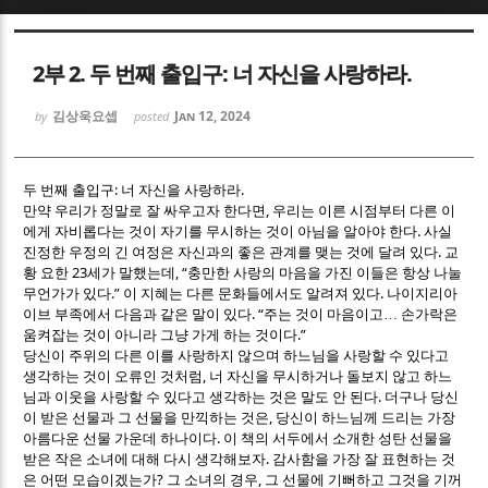
Sketchbook5, 스케치북5
Sketchbook5, 스케치북5
2부 2. 두 번째 출입구: 너 자신을 사랑하라.
김상욱요셉
Jan 12, 2024
by
posted
:
.
두 번째 출입구
너 자신을 사랑하라
,
만약 우리가 정말로 잘 싸우고자 한다면
우리는 이른 시점부터 다른 이
Sketchbook5, 스케치북5
Sketchbook5, 스케치북5
.
에게 자비롭다는 것이 자기를 무시하는 것이 아님을 알아야 한다
사실
.
진정한 우정의 긴 여정은 자신과의 좋은 관계를 맺는 것에 달려 있다
교
23
, “
황 요한
세가 말했는데
충만한 사랑의 마음을 가진 이들은 항상 나눌
.”
.
무언가가 있다
이 지혜는 다른 문화들에서도 알려져 있다
나이지리아
. “
이브 부족에서 다음과 같은 말이 있다
주는 것이 마음이고
…
손가락은
.”
움켜잡는 것이 아니라 그냥 가게 하는 것이다
당신이 주위의 다른 이를 사랑하지 않으며 하느님을 사랑할 수 있다고
,
생각하는 것이 오류인 것처럼
너 자신을 무시하거나 돌보지 않고 하느
.
님과 이웃을 사랑할 수 있다고 생각하는 것은 말도 안 된다
더구나 당신
,
이 받은 선물과 그 선물을 만끽하는 것은
당신이 하느님께 드리는 가장
.
아름다운 선물 가운데 하나이다
이 책의 서두에서 소개한 성탄 선물을
.
받은 작은 소녀에 대해 다시 생각해보자
감사함을 가장 잘 표현하는 것
?
,
은 어떤 모습이겠는가
그 소녀의 경우
그 선물에 기뻐하고 그것을 기꺼