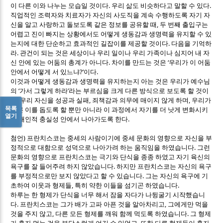
.
.
이 다른 이와 나누는 모습일 것이다
우리 삶도 비슷하다고 말할 수 있다
직업적인 조력자와 치료자가 자신의 사도직을 계속 수행하도록 자기 자
,
신을 알고 사랑하고 돌보도록 같은 정보를 공유할 때
두 번째 출입구는
어렵고 진이 빠지는 상황에서도 어떻게 생동감과 생명력을 유지할 수 있
.
는지에 대한 단순하고 효과적인 길잡이를 제공할 것이다
다음을 기억하
.
라
관건이 되는 것은 세상이나 우리 일이나 우리 가족이나 심지어 내 자
.
‘
신 안에 있는 어둠의 총계가 아니다
차이를 만드는 것은
우리가 이 어둠
?’
.
안에서 어떻게 서 있느냐
이다
이것과 어떻게 생동감과 생명력을 유지하는지 아는 것은 우리가 예수님
‘
’
의
가서 그렇게 하라
라는 부르심을 크게 다른 방식으로 보도록 할 것이
.
,
,
다
우리 자신을 성공과 실패
죄책감과 의무에 매이지 않게 하며
우리가
목록
다른 이를 돕도록 할 뿐만 아니라 이 과정에서 자기를 더 낫게 변화시키
열기
.
는 개인적 충실성 안에서 나아가도록 한다
)
첨언
프란치스코는 중세의 사람이기에 중세 문화의 영향으로 자신을 부
.
정적으로 대함으로 성덕으로 나아가려 하는 움직임을 하였습니다
그런
문화의 영향으로 프란치스코는 극기와 단식을 종종 하였고 자기 육신의
.
욕구를 잘 들어주려 하지 않았습니다
하지만 프란치스코는 자신의 욕구
.
를 부정적으로만 보지 않았다고 할 수 있습니다
그는 자신의 욕구에 기
,
.
초하여 이웃과 형제들
특히 약한 이들을 섬기곤 하였습니다
하루는 한 형제가 단식을 너무 해서 잠을 자다가 나뒹굴기 시작했습니
.
,
다
프란치스코는 그가 배가 고파 아픈 것을 알아차리고
그에게만 먹을
,
.
것을 주지 않고
다른 모든 형제를 깨워 함께 먹도록 하였습니다
그 형제
,