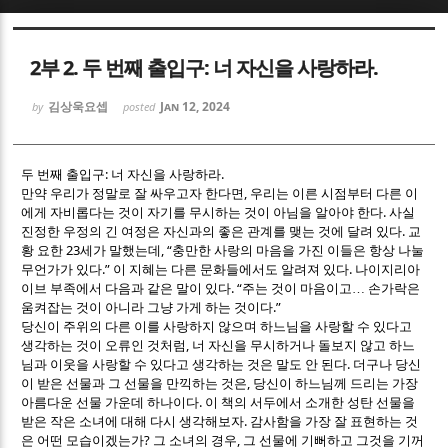
Sketchbook5, 스케치북5
Sketchbook5, 스케치북5
2부 2. 두 번째 출입구: 너 자신을 사랑하라.
김상욱요셉
Jan 12, 2024
by
posted
:
.
두 번째 출입구
너 자신을 사랑하라
,
만약 우리가 정말로 잘 싸우고자 한다면
우리는 이른 시점부터 다른 이
Sketchbook5, 스케치북5
Sketchbook5, 스케치북5
.
에게 자비롭다는 것이 자기를 무시하는 것이 아님을 알아야 한다
사실
.
진정한 우정의 긴 여정은 자신과의 좋은 관계를 맺는 것에 달려 있다
교
23
, “
황 요한
세가 말했는데
충만한 사랑의 마음을 가진 이들은 항상 나눌
.”
.
무언가가 있다
이 지혜는 다른 문화들에서도 알려져 있다
나이지리아
. “
이브 부족에서 다음과 같은 말이 있다
주는 것이 마음이고
…
손가락은
.”
움켜잡는 것이 아니라 그냥 가게 하는 것이다
당신이 주위의 다른 이를 사랑하지 않으며 하느님을 사랑할 수 있다고
,
생각하는 것이 오류인 것처럼
너 자신을 무시하거나 돌보지 않고 하느
.
님과 이웃을 사랑할 수 있다고 생각하는 것은 말도 안 된다
더구나 당신
,
이 받은 선물과 그 선물을 만끽하는 것은
당신이 하느님께 드리는 가장
.
아름다운 선물 가운데 하나이다
이 책의 서두에서 소개한 성탄 선물을
.
받은 작은 소녀에 대해 다시 생각해보자
감사함을 가장 잘 표현하는 것
?
,
은 어떤 모습이겠는가
그 소녀의 경우
그 선물에 기뻐하고 그것을 기꺼