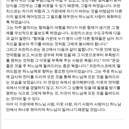
가 혼자 먹는 것을 부담스럽게 여길 수 있었고
또한 다른 형제들이 혼자
,
.
단식을 그만두는 그를 비웃을 수 있기 때문에
그렇게 하였습니다
프란
치스코는 자기의 약함과 그 가운데에 자기가 바라는 것을 바탕삼아 다른
이의 필요에 깨어있었고 그 필요를 채우면서 하느님의 사랑이 육화하도
.
록 하였습니다
그는 자주 움직이는 형제들이 여행을 하다가 아픈 형제가 생기면 그 형
.
제를 우선적으로 돌보도록 하였습니다
프란치스코는 수도규칙에 다음
. “
과 같이 말한다
형제들 가운데 누가 병이 나면 다른 형제들은 남이 자기
.”
자신을 돌보아 주기를 바라는 것처럼 그에게 봉사해야 합니다
. “
그리고 프란치스코는 권고에서 다음과 같이 말합니다
이웃 안에 있는
,
연약함을 보고
비슷한 경우에 처해 있을 때 그 이웃으로부터 부축받기
.”
“
를 원하는 것처럼 그 이웃을 부축해 주는 사람은 복됩니다
이어
온갖
.”
‘
좋은 것을 주 하느님께 돌려드리는 종은 복됩니다
프란치스코에게
돌
’
.
려드림
은 하느님께로 향하는 중요한 단어이었습니다
그는 주로 하느님
께 감사와 찬미를 드리며 모든 것을 통해 하느님께 모든 것을 돌려드리
.
,
는 모습을 보였습니다
이 연장선 속에서 생각해본다면
이웃의 연약함
,
속에서 이웃을 경멸하지 않고
자기가 그 상황에 있을 때 돌봄을 받기를
,
원하는 식으로 그에게 해주는 것
이것이 하느님께 모든 것을 돌려드리
.
는 것이라 할 수 있다
,
,
아마 이 가운데에 하느님 사랑
이웃 사랑
자기 사랑이 사랑이신 하느님
.
안에서 하나로 엮어지며 하느님이 일어나기 때문일 것입니다