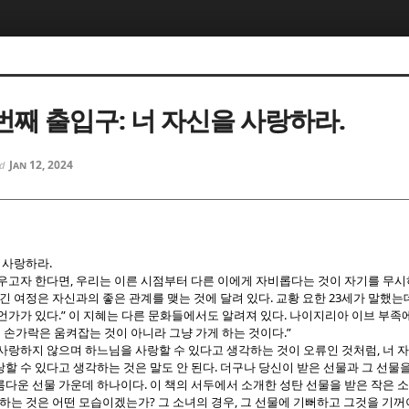
5, 스케치북5
5, 스케치북5
두 번째 출입구: 너 자신을 사랑하라.
Jan 12, 2024
ed
5, 스케치북5
5, 스케치북5
.
 사랑하라
,
싸우고자 한다면
우리는 이른 시점부터 다른 이에게 자비롭다는 것이 자기를 무시
.
23
긴 여정은 자신과의 좋은 관계를 맺는 것에 달려 있다
교황 요한
세가 말했는
.”
.
무언가가 있다
이 지혜는 다른 문화들에서도 알려져 있다
나이지리아 이브 부족에
.”
…
손가락은 움켜잡는 것이 아니라 그냥 가게 하는 것이다
,
 사랑하지 않으며 하느님을 사랑할 수 있다고 생각하는 것이 오류인 것처럼
너 
.
할 수 있다고 생각하는 것은 말도 안 된다
더구나 당신이 받은 선물과 그 선물
.
름다운 선물 가운데 하나이다
이 책의 서두에서 소개한 성탄 선물을 받은 작은 
?
,
현하는 것은 어떤 모습이겠는가
그 소녀의 경우
그 선물에 기뻐하고 그것을 기꺼