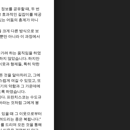
,
 정보를 공유할 때
두 번
고 효과적인 길잡이를 제공
있는 어둠의 총계가 아니
 크게 다른 방식으로 보
 뿐만 아니라 이 과정에서
가려 하는 움직임을 하였
.
 하지 않았습니다
하지만
,
이웃과 형제들
특히 약한
,
픈 것을 알아차리고
그에
,
스럽게 여길 수 있었고
또
기의 약함과 그 가운데에
.
도록 하였습니다
.
니다
프란치스코는 수도규
바라는 것처럼 그에게 봉
 있을 때 그 이웃으로부터
.”
돌려드리는 종은 복됩니다
를 드리며 모든 것을 통해