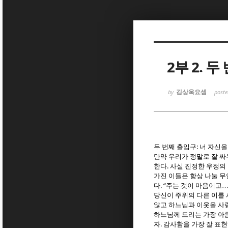
Sketchbook
Sketchbook
2부 2. 
김상욱요셉
by
post
Sketchbook
Sketchbook
:
두 번째 출입구
너 자신을
만약 우리가 정말로 잘 
.
한다
사실 진정한 우정의 
가진 이들은 항상 나눌 
. “
다
주는 것이 마음이고
당신이 주위의 다른 이를
않고 하느님과 이웃을 사랑
하느님께 드리는 가장 아
.
자
감사함을 가장 잘 표