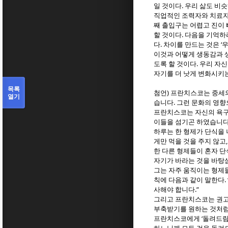
.
일 것이다
우리 삶도 비슷
직업적인 조력자와 치료자
째 출입구는 어렵고 진이
.
할 것이다
다음을 기억하
.
‘
다
차이를 만드는 것은
우
이것과 어떻게 생동감과 
.
도록 할 것이다
우리 자신
자기를 더 낫게 변화시키
목록
)
첨언
프란치스코는 중세의
열기
.
습니다
그런 문화의 영향
프란치스코는 자신의 욕구
이들을 섬기곤 하였습니
하루는 한 형제가 단식을
게만 먹을 것을 주지 않고
한 다른 형제들이 혼자 단
자기가 바라는 것을 바탕
그는 자주 움직이는 형제
.
칙에 다음과 같이 말한다
.”
사해야 합니다
그리고 프란치스코는 권고
부축받기를 원하는 것처럼
‘
프란치스코에게
돌려드