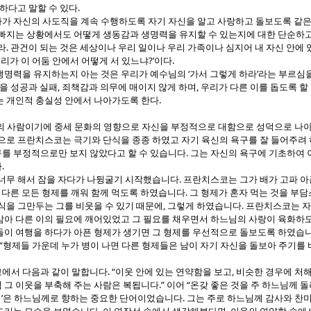
.
하다고 말할 수 있다
가 자신의 사도직을 계속 수행하도록 자기 자신을 알고 사랑하고 돌보도록 같은
 빠지는 상황에서도 어떻게 생동감과 생명력을 유지할 수 있는지에 대한 단순하
.
라
관건이 되는 것은 세상이나 우리 일이나 우리 가족이나 심지어 내 자신 안에 
?’
.
리가 이 어둠 안에서 어떻게 서 있느냐
이다
‘
’
생명력을 유지하는지 아는 것은 우리가 예수님의
가서 그렇게 하라
라는 부르심을
,
,
을 성공과 실패
죄책감과 의무에 매이지 않게 하며
우리가 다른 이를 돕도록 할
.
는 개인적 충실성 안에서 나아가도록 한다
 사람이기에 중세 문화의 영향으로 자신을 부정적으로 대함으로 성덕으로 나아
으로 프란치스코는 극기와 단식을 종종 하였고 자기 육신의 욕구를 잘 들어주려
.
를 부정적으로만 보지 않았다고 할 수 있습니다
그는 자신의 욕구에 기초하여 
.
다
.
 너무 해서 잠을 자다가 나뒹굴기 시작했습니다
프란치스코는 그가 배가 고파 아
,
.
다른 모든 형제를 깨워 함께 먹도록 하였습니다
그 형제가 혼자 먹는 것을 부담
,
.
식을 그만두는 그를 비웃을 수 있기 때문에
그렇게 하였습니다
프란치스코는 자
삼아 다른 이의 필요에 깨어있었고 그 필요를 채우면서 하느님의 사랑이 육화하
들이 여행을 하다가 아픈 형제가 생기면 그 형제를 우선적으로 돌보도록 하였습
 “
형제들 가운데 누가 병이 나면 다른 형제들은 남이 자기 자신을 돌보아 주기를 
. “
,
에서 다음과 같이 말합니다
이웃 안에 있는 연약함을 보고
비슷한 경우에 처해
.”
“
 그 이웃을 부축해 주는 사람은 복됩니다
이어
온갖 좋은 것을 주 하느님께 
’
.
림
은 하느님께로 향하는 중요한 단어이었습니다
그는 주로 하느님께 감사와 찬미