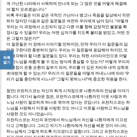
게 가난한 나라에서 사목하며 만나게 되는 그 많은 것을 어떻게 해결해
.”
야 할지 모르겠습니다
비록 우리들은 이와 같은 극적인 가난이나 병고나 죽음을 일상에서 직면
. “
하지 않지만 다음과 같은 질문들은 여전히 우리에게 남아 있다
어떻게
우리는 이 과정에서 소진되지 않고 다른 이를 향해 감정적인 불꽃을 확
?
,
장시킬 수 있을까
우리는 어떤 십자가를 지도록 불리움 받았고
어떤 것
?”
은 그렇지 않은가
,
이 질문들은 이 장에서 이야기할 만하지만
만약 우리가 이 질문들의 답
.
,
만을 구한다면 충분하지 않다
우리는 이 질문들에 응답해야 하지만
또
.
한 생각해야 할 다른 질문들도 있다
우리는 착한 사마리아인으로 어떻
목록
?
게 하느님을 새롭게 볼 수 있는 방식에 충실할 수 있는가
어떻게 우리의
열기
,
손 뻗침이 은총 순환의 일부가 되어
우리를 더 깊은 자비와 내적 성취로
?
‘
초대받게 할 수 있는가
우리가 이 질문들을 어떻게 꺼내느냐에 따라
우
?’ ‘
?’
.
리가 삶을 충만하게 사느냐
그렇지 못하느냐
에 중요한 작용을 한다
)
첨언
프란치스코는 자신의 회개 시작점으로 나환자와의 만남을 이야기
.
,
합니다
여기서 놀라운 점은
프란치스코에게 나환자인 이웃 사랑과 하
.
느님 사랑이 절묘하게 하나로 엮어져 있다는 것입니다
프란치스코는 하
느님을 사랑해서 이웃을 사랑한 것도 아니고 이웃을 사랑하고 하느님을
.
사랑한 것도 아니었습니다
프란치스코는 자신의 유언에서 하느님께서 자신을 나환자에게 이끄셨
.
,
다고 고백합니다
그리고 자기가 나환자에게 자선을 베푼 것이 아니라
.
하느님께서 그렇게 하도록 이끄셨다고 말합니다
그리고 프란치스코는
,