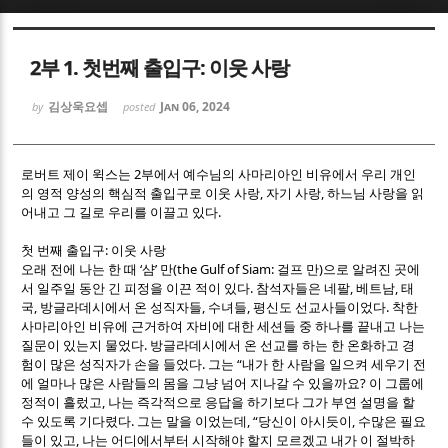
Sketchbook5, 스케치북5
Sketchbook5, 스케치북5
2부 1. 첫번째 출입구: 이웃 사랑
김상욱요셉
Jan 06, 2024
by
posted
2
로버트 제이 윅스는
부에서 예수님의 사마리아인 비유에서 우리 개인
,
,
의 영적 양성의 핵심적 출입구로 이웃 사랑
자기 사랑
하느님 사랑을 읽
Sketchbook5, 스케치북5
Sketchbook5, 스케치북5
.
어내고 그 길로 우리를 이끌고 있다
:
첫 번째 출입구
이웃 사랑
‘
’
(the Gulf of Siam:
)
오래 전에 나는 한 때
샴
만
걸프 만
으로 알려진 곳에
.
,
,
서 일주일 동안 긴 피정을 이끈 적이 있다
참석자들은 네팔
베트남
태
,
,
,
.
국
방글라데시에서 온 성직자들
수녀들
평신도 선교사들이었다
착한
사마리아인 비유에 근거하여 자비에 대한 세션들 중 하나를 끝내고 나는
.
질문이 있는지 물었다
방글라데시에서 온 선교를 하는 한 온화하고 경
.
“
험이 많은 성직자가 손을 들었다
그는
내가 한 사람을 일으켜 세우기 전
?
에 얼마나 많은 사람들의 몸을 그냥 넘어 지나갈 수 있을까요
이 그룹에
,
정적이 흘렀고
나는 즉각적으로 응답을 하기보다 그가 부연 설명을 할
.
, “
,
수 있도록 기다렸다
그는 말을 이었는데
당신이 아시듯이
수많은 필요
,
들이 있고
나는 어디에서부터 시작해야 할지 모르겠고 내가 이 절박하