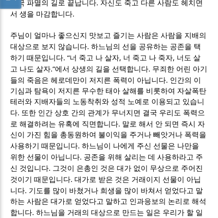
.
결국 파멸의 길로 끝납니다
자신도 죽고 다른 사람도 헤치면
.
서 생을 마감합니다
주님이 얼마나 좋으신지 맛보고 즐기는 사람은 사람을 지배의
.
대상으로 보지 않습니다
하느님의 선을 공유하는 공존을 택
. “
,
,
하기 때문입니다
너 죽고 나 살자
너 죽고 나 죽자
너도 살
.”
.
고 나도 살자
에서 상생의 길을 선택합니다
무죄한 어린 아기
.
들의 죽음은 헤로데만이 저지른 폭력이 아닙니다
인간의 이
기심과 탐욕이 저지른 무수한 태아 살해를 비롯하여 자살폭탄
테러와 지배자들의 노동착취와 성적 노예로 이용되고 있습니
.
다
또한 인간 상호 간의 관계가 무너지면 결국 우리도 폭력으
.
로 해결하려는 유혹에 직면합니다
말로 해서 안 되면 즉시 자
신이 가진 힘을 총동원하여 불이익을 주거나 빼앗거나 폭력을
.
사용하기 때문입니다
하느님이 나에게 주신 선물은 나만을
.
위한 선물이 아닙니다
공존을 위해 살리는 데 사용하라고 주
.
신 것입니다
그것이 은총인 것은 대가 없이 무상으로 주어진
.
것이기 때문입니다
대가로 받은 것은 거래이지 선물이 아닙
.
니다
기도를 많이 바쳤거나 희생을 많이 바쳐서 얻었다고 말
하는 사람은 대가로 얻었다고 말하고 인과응보의 논리로 해석
.
합니다
하느님을 거래의 대상으로 만드는 일은 우리가 할 일