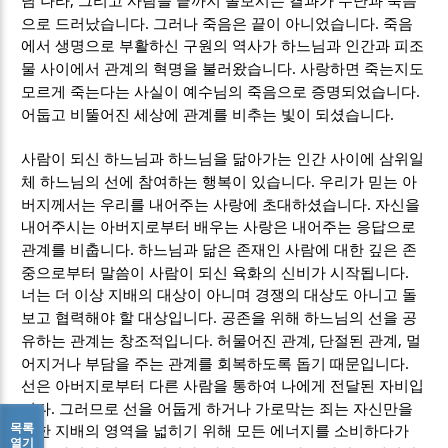
님 나라
그리고 사람을 끝까지 돌보시는 결과가 수난과 죽음
.
.
으로 드러났습니다
그러나 죽음은 끝이 아니었습니다
죽음
에서 생명으로 부활하신 구원의 역사가 하느님과 인간과 피조
.
물 사이에서 관계의 혁명을 불러왔습니다
사랑하면 죽는지도
.
모르게 죽는다는 사실이 예수님의 죽음으로 증명되었습니다
.
어둡고 비뚤어진 세상에 관계를 비추는 빛이 되셨습니다
사람이 되신 하느님과 하느님을 닮아가는 인간 사이에 삼위일
.
체 하느님의 선에 참여하는 행복이 있습니다
우리가 믿는 아
.
버지께서는 우리를 내어주는 사랑에 초대하셨습니다
자신을
내어주시는 아버지로부터 배우는 사랑은 내어주는 응답으로
.
관계를 비춥니다
하느님과 닮은 존재인 사람에 대한 깊은 존
.
중으로부터 말씀이 사람이 되신 육화의 신비가 시작됩니다
너는 더 이상 지배의 대상이 아니며 경쟁의 대상도 아니고 돌
.
보고 협력해야 할 대상입니다
공존을 위해 하느님의 선을 공
.
,
,
유하는 관계는 창조적입니다
허물어진 관계
단절된 관계
멀
.
어지거나 부담을 주는 관계를 회복하도록 돕기 때문입니다
선은 아버지로부터 다른 사람을 통하여 나에게 전달된 자비입
.
니다
그러므로 선을 어둡게 하거나 가로막는 죄는 자신만을
목록
위한 지배의 영역을 넓히기 위해 모든 에너지를 소비하다가
열기