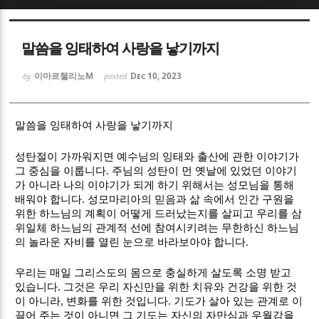
Sketchbook5, 스케치북5
Sketchbook5, 스케치북5
말씀을 잉태하여 사랑을 낳기까지
이마르첼리노M
Dec 10, 2023
by
posted
말씀을 잉태하여 사랑을 낳기까지
Sketchbook5, 스케치북5
Sketchbook5, 스케치북5
성탄절이 가까워지면 예수님의 잉태와 출산에 관한 이야기가
그 중심을 이룹니다
.
주님의 성탄이 먼 옛날에 있었던 이야기
가 아니라 나의 이야기가 되게 하기 위해서는 성모님을 통해
배워야 합니다
.
성모마리아의 믿음과 삶 속에서 인간 구원을
위한 하느님의 계획이 어떻게 드러났는지를 살피고 우리를 삼
위일체 하느님의 관계적 선에 참여시키려는 무한하신 하느님
의 놀라운 자비를 열린 눈으로 바라보아야 합니다
.
우리는 매일 그리스도의 몸으로 충실하게 살도록 소명 받고
있습니다
.
그것은 우리 자신만을 위한 치유와 건강을 위한 것
이 아니라
,
변화를 위한 것입니다
.
기도가 살아 있는 관계로 이
끌어 주는 것이 아니면 그 기도는 자신의 자만심과 우월감을