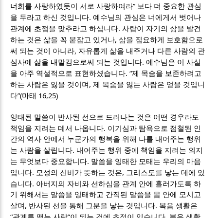
”
너희를 사랑하였듯이 서로 사랑하여라
보다 더 중요한 관심
.
을 두라고 하신 것입니다
예수님의 관심은 너에게서 벗어나
.
관계에 초점을 맞추라고 하십니다
사람이 자기의 삶을 발견
,
하는 것은 삶을 꼭 붙잡고 있거나
삶을 집요하게 보호함으로
,
써 되는 것이 아니라
자유롭게 삶을 내주거나 다른 사람의 관
.
심사에 삶을 내맡김으로써 되는 것입니다
예수님은 이 사실
. “
을 아주 역설적으로 표현하셨습니다
제 목숨을 보존하려고
,
하는 사람은 잃을 것이며
제 목숨을 잃는 사람은 얻을 것입니
”(
16,25)
다
마태
잉태된 말씀이 반사된 선으로 드러나는 것은 어떤 경우라도
.
책임을 지려는 데서 나옵니다
이기심과 탐욕으로 점철된 인
간의 역사 안에서 누군가의 행복을 위해 나를 내어주는 행위
.
는 사람을 살립니다
내어주는 행위 중에 책임을 지려는 의지
.
는 무엇보다 중요합니다
말씀을 잉태한 모태는 우리의 마음
.
,
입니다
모성의 신비가 뜻하는 것은
그리스도를 낳는 데에 있
.
습니다
아버지의 자비와 선하심을 관계 안에 흘러가도록 하
기 위해서는 말씀을 잉태하고 간직된 말씀을 몸 안에 모시고
,
.
살며
반사된 선을 통해 그분을 낳는 것입니다
복음 생활은
“
”
.
관계를 맺는 사람
이 되는 것에 초점이 있습니다
복음 생활