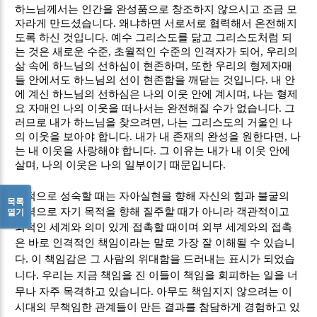
하느님께서는 인간을 완성품으로 창조하지 않으시고 조금 모
자라게 만드셨습니다
.
왜냐하면 서로서로 협력해서 온전해지
도록 하신 것입니다
.
예수 그리스도를 닮고 그리스도처럼 되
는 것은 새로운 수준
,
초월적인 수준의 인격자가 되어
,
우리의
삶 속에 하느님의 선하심이 현존하며
,
또한 우리의 형제자매
들 안에서도 하느님의 선이 현존함을 깨닫는 것입니다
.
내 안
에 계신 하느님의 선하심은 나의 이웃 안에 계시며
,
나는 형제
요 자매인 나의 이웃을 떠나서는 완전해질 수가 없습니다
.
그
러므로 내가 하느님을 찾으려면
,
나는 그리스도의 거울인 나
의 이웃을 보아야 합니다
.
내가 내 존재의 완성을 원한다면
,
나
는 내 이웃을 사랑해야 합니다
.
그 이유는 내가 내 이웃 안에
살며
,
나의 이웃은 나의 일부이기 때문입니다
.
영적으로 성숙할 때는 자아실현을 향해 자신의 힘과 불굴의
목록
노력으로 자기 목적을 향해 질주할 때가 아니라 객관적이고
열기
외적인 세계와 의미 있게 접촉할 때이며 외부 세계와의 접촉
은 바로 인격적인 책임이라는 말로 가장 잘 이해될 수 있습니
.
다
이 책임감은 그 사람의 위대함을 드러내는 표시가 되었습
.
니다
우리는 지금 책임을 진 이들이 책임을 회피하는 일을 너
.
무나 자주 목격하고 있습니다
아무도 책임지지 않으려는 이
시대의 무책임한 관계들이 만든 결과를 참담하게 경험하고 있