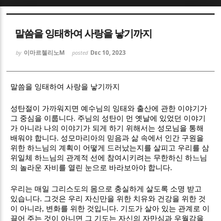
Sketchbook5, 스케치북5
Sketchbook5, 스케치북5
말씀을 잉태하여 사랑을 낳기까지
이마르첼리노M
Dec 10, 2023
by
posted
말씀을 잉태하여 사랑을 낳기까지
Sketchbook5, 스케치북5
Sketchbook5, 스케치북5
성탄절이 가까워지면 예수님의 잉태와 출산에 관한 이야기가
그 중심을 이룹니다
.
주님의 성탄이 먼 옛날에 있었던 이야기
가 아니라 나의 이야기가 되게 하기 위해서는 성모님을 통해
배워야 합니다
.
성모마리아의 믿음과 삶 속에서 인간 구원을
위한 하느님의 계획이 어떻게 드러났는지를 살피고 우리를 삼
위일체 하느님의 관계적 선에 참여시키려는 무한하신 하느님
의 놀라운 자비를 열린 눈으로 바라보아야 합니다
.
우리는 매일 그리스도의 몸으로 충실하게 살도록 소명 받고
있습니다
.
그것은 우리 자신만을 위한 치유와 건강을 위한 것
이 아니라
,
변화를 위한 것입니다
.
기도가 살아 있는 관계로 이
끌어 주는 것이 아니면 그 기도는 자신의 자만심과 우월감을