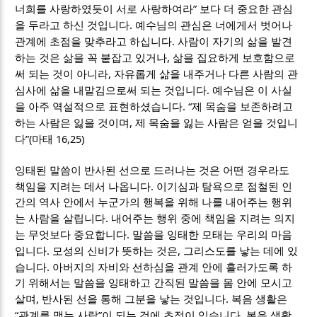
”
너희를 사랑하였듯이 서로 사랑하여라
보다 더 중요한 관심
.
을 두라고 하신 것입니다
예수님의 관심은 너에게서 벗어나
.
관계에 초점을 맞추라고 하십니다
사람이 자기의 삶을 발견
,
하는 것은 삶을 꼭 붙잡고 있거나
삶을 집요하게 보호함으로
,
써 되는 것이 아니라
자유롭게 삶을 내주거나 다른 사람의 관
.
심사에 삶을 내맡김으로써 되는 것입니다
예수님은 이 사실
. “
을 아주 역설적으로 표현하셨습니다
제 목숨을 보존하려고
,
하는 사람은 잃을 것이며
제 목숨을 잃는 사람은 얻을 것입니
”(
16,25)
다
마태
잉태된 말씀이 반사된 선으로 드러나는 것은 어떤 경우라도
.
책임을 지려는 데서 나옵니다
이기심과 탐욕으로 점철된 인
간의 역사 안에서 누군가의 행복을 위해 나를 내어주는 행위
.
는 사람을 살립니다
내어주는 행위 중에 책임을 지려는 의지
.
는 무엇보다 중요합니다
말씀을 잉태한 모태는 우리의 마음
.
,
입니다
모성의 신비가 뜻하는 것은
그리스도를 낳는 데에 있
.
습니다
아버지의 자비와 선하심을 관계 안에 흘러가도록 하
기 위해서는 말씀을 잉태하고 간직된 말씀을 몸 안에 모시고
,
.
살며
반사된 선을 통해 그분을 낳는 것입니다
복음 생활은
“
”
.
관계를 맺는 사람
이 되는 것에 초점이 있습니다
복음 생활