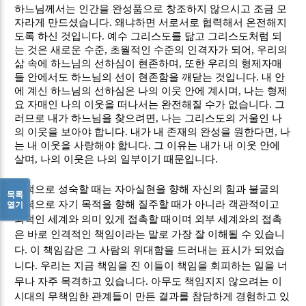
하느님께서는 인간을 완성품으로 창조하지 않으시고 조금 모
자라게 만드셨습니다
.
왜냐하면 서로서로 협력해서 온전해지
도록 하신 것입니다
.
예수 그리스도를 닮고 그리스도처럼 되
는 것은 새로운 수준
,
초월적인 수준의 인격자가 되어
,
우리의
삶 속에 하느님의 선하심이 현존하며
,
또한 우리의 형제자매
들 안에서도 하느님의 선이 현존함을 깨닫는 것입니다
.
내 안
에 계신 하느님의 선하심은 나의 이웃 안에 계시며
,
나는 형제
요 자매인 나의 이웃을 떠나서는 완전해질 수가 없습니다
.
그
러므로 내가 하느님을 찾으려면
,
나는 그리스도의 거울인 나
의 이웃을 보아야 합니다
.
내가 내 존재의 완성을 원한다면
,
나
는 내 이웃을 사랑해야 합니다
.
그 이유는 내가 내 이웃 안에
살며
,
나의 이웃은 나의 일부이기 때문입니다
.
영적으로 성숙할 때는 자아실현을 향해 자신의 힘과 불굴의
목록
노력으로 자기 목적을 향해 질주할 때가 아니라 객관적이고
열기
외적인 세계와 의미 있게 접촉할 때이며 외부 세계와의 접촉
은 바로 인격적인 책임이라는 말로 가장 잘 이해될 수 있습니
.
다
이 책임감은 그 사람의 위대함을 드러내는 표시가 되었습
.
니다
우리는 지금 책임을 진 이들이 책임을 회피하는 일을 너
.
무나 자주 목격하고 있습니다
아무도 책임지지 않으려는 이
시대의 무책임한 관계들이 만든 결과를 참담하게 경험하고 있