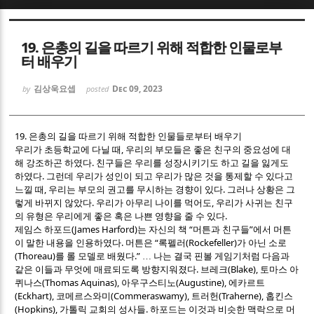
Sketchbook5, 스케치북5
Sketchbook5, 스케치북5
19. 은총의 길을 따르기 위해 적합한 인물로부
터 배우기
김상욱요셉
Dec 09, 2023
by
posted
19.
은총의 길을 따르기 위해 적합한 인물들로부터 배우기
Sketchbook5, 스케치북5
Sketchbook5, 스케치북5
,
우리가 초등학교에 다닐 때
우리의 부모들은 좋은 친구의 중요성에 대
.
해 강조하곤 하였다
친구들은 우리를 성장시키기도 하고 길을 잃게도
.
하였다
그런데 우리가 성인이 되고 우리가 많은 것을 통제할 수 있다고
,
.
느낄 때
우리는 부모의 권고를 무시하는 경향이 있다
그러나 상황은 그
.
,
렇게 바뀌지 않았다
우리가 아무리 나이를 먹어도
우리가 사귀는 친구
.
의 유형은 우리에게 좋은 혹은 나쁜 영향을 줄 수 있다
(James Harford)
“
”
제임스 하포드
는 자신의 책
머튼과 친구들
에서 머튼
.
“
(Rockefeller)
이 말한 내용을 인용하였다
머튼은
록펠러
가 아닌 소로
(Thoreau)
.”
를 롤 모델로 배웠다
…
나는 결국 핀볼 게임기처럼 다음과
.
(Blake),
같은 이들과 무엇에 매료되도록 방향지워졌다
브레크
토마스 아
(Thomas Aquinas),
(Augustine),
퀴나스
아우구스티노
에카르트
(Eckhart),
(Commeraswamy),
(Traherne),
코메르스와미
트러헌
홉킨스
(Hopkins),
.
가톨릭 교회의 성사들
하포드는 이것과 비슷한 맥락으로 머