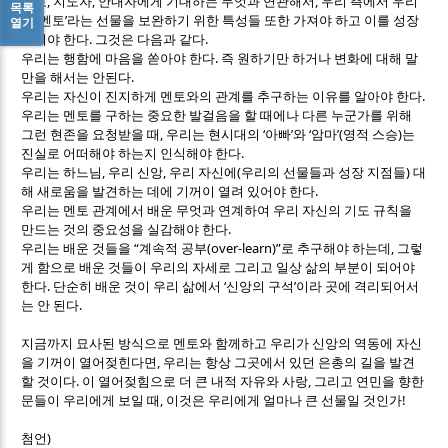
,
,
,
멘토
지도자
안내자에게 기대하는 무엇과 연관해서
우리 측에서 우리
목록
‘
’
가
멘토
라는 선물을 보완하기 위한 특성들 또한 가져야 하고 이를 성장
열기
.
.
시켜야 한다
그것은 다음과 같다
.
우리는 행함에 마음을 쏟아야 한다
즉 원하기만 하거나 변화에 대해 말
.
만을 해서는 안된다
.
우리는 자신이 진지하게 멘토와의 관계를 추구하는 이유를 알아야 한다
우리는 멘토를 구하는 중요한 발걸음을 할 때에나 다른 누군가를 위해
,
‘
’
‘
’(
)
그런 현존을 요청받을 때
우리는 현시대의
아빠
와
암마
영적 스승
는
.
진실로 어떠해야 하는지 인식해야 한다
,
,
(
)
우리는 하느님
우리 신앙
우리 자신에
우리의 선물들과 성장 지점들
대
.
해 새로움을 발견하는 데에 기꺼이 열려 있어야 한다
우리는 멘토 관계에서 배운 무엇과 연계하여 우리 자신의 기도 규칙을
.
만드는 것의 중요성을 실감해야 한다
“
(over-learn)”
,
우리는 배운 것들을
계속적 공부
로 추구해야 하는데
그렇
게 함으로 배운 것들이 우리의 자세로 그리고 일상 삶의 부분이 되어야
.
‘
’
한다
단순히 배운 것이 우리 삶에서
신앙의 구석
이라 곳에 격리되어서
.
는 안 된다
지금까지 묘사된 방식으로 멘토와 함께하고 우리가 신앙의 역동에 자신
,
을 기꺼이 열어젖힌다면
우리는 항상 그곳에서 있던 은총의 길을 발견
.
,
할 것이다
이 열어젖힘으로 더 큰 내적 자유와 사랑
그리고 연민을 향한
,
!
문들이 우리에게 보일 때
이것은 우리에게 얼마나 큰 선물일 것인가
)
첨언