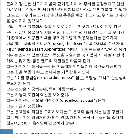
튼의 가장 친한 친구가 다음과 같이 말하며 이 정서를 공감했다고 말한
. “
다
우리는 상업적인 세상과 반대 방향으로 나아갈 무언가를 할 수 있다
.
.
고 느꼈다
우리는 그 세상과 잦은 충돌을 하였다
그리고 우리는 그 세상
.”
을 좋아하지 않았다
.
우리는 친구 그룹에서 종종 멘토로 여기는 친구가 있다
이 멘토 친구는
.
우리가 삶에 중요한 영향을 끼친다
그가 어떤 사람인지 그리고 우리가
.
이 관계에서 제공된 지혜를 우리가 어떻게 적용하는지는 중요하다
(Crossing the Desert)
“
나의 책
「
사막을 건너서
」
의
사막의 수련자 되
(On Being a Desert Apprentice)”
기
장에서 내가 목표로 삼았던 것 중의
.
하나는 잠재력 있는 멘토의 특성을 나열하는 것이었다
이 나열이 완벽
,
.
하지는 않지만
좋은 멘토의 자질들은 다음과 같다
.
그는 자기에게 도움을 구하는 이들에게 받아들임과 공간을 제공한다
.
그는 힘을 북돋아 주고 전파하는 거룩함을 지닌다
“
-
(extra-ordinariness)”,
,
,
그는
초월
평범성
겸손
투명성
그리고 현실성의
.
본보기가 된다
,
.
그는 전망을 제공하는데
특히 어둠 속에서 그러하다
.
그는 가능과 도전의 역설을 보여준다
-
(un-self-conscious)
.
그는 자기
중심적으로 의식하지
않는다
.
그는 지금에 정통한다
.
그는 문제들의 해답을 구하기보다는 그 문제와 함께 사는 법을 구한다
,
그는 메시지에 방해거리가 되지 않고
개인의 궁극적 독립성을 없애지
,
.
않으며
성령의 움직임에 간섭하지 않는다