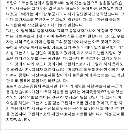
프란치스코는 말년에 사람들로부터 살아 있는 성인으로 칭송을 받았습
.
니다
사람들은 그가 하는 일은 모두 하느님의 뜻에 따른 선한 일이라고
.
여겼고 그에게는 더 이상 누군가의 지시가 필요없다고 생각했습니다
그
.
런데 프란치스코 본인 자신은 그렇지 않았습니다
그는 자신의 죽음이
.
다가왔을 때 작성한 유언에서 이렇게 말합니다
“
나는 이 형제회의 총봉사자와 그리고 총봉사자가 나에게 정해 주고자
.
하는 다른 수호자에게 기꺼이 순종하기를 간절히 원합니다
그리고 수호
자는 나의 주인이기에 순종과 그의 뜻을 벗어나서는 아무 곳에도 가지
.”
못하고 무엇을 하지도 못할 정도로 그의 손 안에 매여 있기를 원합니다
,
사실 그는 하느님 연민의 마음을 가졌기에
자기보다 가난한 사람이 있
.
으면 자기의 외투를 주곤 하였습니다
그런데 한 수호자는 그의 외투는
그의 것이 아니라 수도회 것이기에 프란치스코에게 그렇게 하지 못하도
.
록 하였습니다
그러자 프란치스코는 마음대로 외투를 가난한 이에게 벗
.
어주지 못했다
대신 수호자를 찾아가서 설득을 하여 무엇으로라도 가난
.
한 이의 필요에 응답하곤 하였습니다
프란치스코는 공동체 수호자만이 아니라 개인을 위한 수호자로 누군가
.
?
를 원했습니다
개인 수호자 역할을 한 형제는 어떠했을까요
살아 있는
.
성인의 장상 역할을 한다는 것은 참 부담스러웠을 것입니다
그런데 이
,
,
역할을 하면서
그는 자신을 믿는 프란치스코를 만났을 것이고
또한 자
기 마음에서 한 사람을 진정으로 위하는 움직임을 읽어내고 피어나게 했
.
을 것입니다
프란치스코와 개인 수호자는 서로를 살아나게 하는 관계를
.
지향했습니다