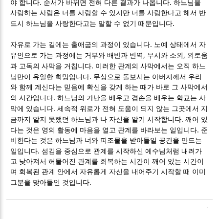
.
.
야 합니다
순서가 바뀌면 전혀 다른 결과가 나옵니다
하느님을
사랑하는 사람은 너를 사랑할 수 있지만 너를 사랑한다고 해서 반
.
드시 하느님을 사랑한다고는 말할 수 없기 때문입니다
.
자유로 가는 길에는 출애굽의 과정이 있습니다
노예 상태에서 자
,
,
유인으로 가는 과정에는 거부와 배반과 반역
무시와 소외
외로움
.
과 고독의 사막을 거칩니다
이러한 관계의 사막에서는 오직 하느
.
님만이 유일한 희망입니다
무상으로 돌보시는 아버지께서 우리
와 함께 계신다는 믿음에 확신을 갖게 하는 때가 바로 그 사막에서
.
의 시간입니다
하느님의 가난을 배우고 겸손을 배우는 학교는 사
.
막에 있습니다
세속적 위로가 전혀 도움이 되지 않는 그곳에서 지
.
금까지 알지 못했던 하느님과 나 자신을 알기 시작합니다
깨어 있
.
다는 것은 영의 활동에 마음을 열고 관계를 바라보는 일입니다
준
비한다는 것은 하느님과 너와 피조물을 받아들일 공간을 만드는
.
일입니다
섬김을 중심으로 관계를 시작하신 예수님처럼 내려가
고 낮아져서 허물어진 관계를 회복하는 시간이 깨어 있는 시간이
며 회복된 관계 안에서 자유롭게 자신을 내어주기 시작할 때 이미
.
그분을 맞아들인 것입니다