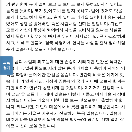
,
의 편안함에 눈이 멀어 보고 또 보아도 보지 못하고
귀가 있어도
,
,
듣지를 못하며
코가 있어도 내를 맡지 못하고
입이 있어도 맛을
,
보거나 말도 하지 못하고
손이 있어도 감각을 잃어버려 숨은 쉬고
.
있어도 생명을 잃어버린 죽은 사람처럼 산다는 말입니다
자신도
모르게 자신이 우상이 되어버려 자신을 숭배하고 있다는 사실을
.
,
알지 못합니다
우상에 빠지면 우상이 저지르는 일
곧 사로잡히게
,
,
하고
노예로 만들어
결국 파멸하게 한다는 사실을 전혀 알아차릴
.
.
수가 없습니다
오로지 나만 보입니다
하느님과 사람과 피조물에 대한 존중이 사라지면 인간은 폭력만
목록
열기
.
남습니다
벌써 힘으로 자리 잡은 돈과 권력을 이용하여 지배의 영
.
역을 확장하는 데에만 관심을 쏟습니다
인간의 비극은 여기에 있
.
,
습니다
개인과 개인
가정과 공동체와 국가 사이에 오로지 힘겨루
.
기만 하다가 인류가 공멸하게 될 것입니다
여기저기 전쟁의 소식
.
이 끝날 줄 모릅니다
깨어 있음은 이렇게 어둡고 어지러운 세상에
서 하느님이라는 거울에 비친 나를 보는 것으로부터 출발해야 합
.
,
.
니다
왜냐하면
개인의 마음에서 비롯된 결과이기 때문입니다
하
.
느님이라는 거울은 예수께서 선포하신 복음 말씀입니다
말씀에
비추어 나를 바라보게 되면 말씀을 받아들일 공간이 전혀 없이 살
.
아온 자신이 보일 것입니다