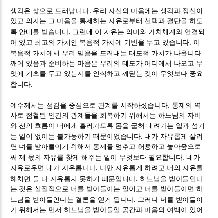
.
생각은 삶으로 드러납니다
우리 자신의 마음에는 생각과 정신이
있고 의지는 그 마음을 통제하는 자유로부터 선택과 결단을 하도
.
록 안내를 받습니다
그런데 이 자유는 의미와 가치체계와 연결되
.
어 있고 최고의 가치인 복음적 가치에 기반을 두고 있습니다
이
.
복음적 가치에서 우리 믿음을 드러내는 태도적 가치가 나옵니다
깨어 있음과 준비하는 마음은 우리의 태도가 어디에서 나오고 무
엇에 기초를 두고 있는지를 인식하고 깨닫는 것이 무엇보다 중요
.
합니다
.
예수께서는 섬김을 중심으로 관계를 시작하셨습니다
통제의 역
사로 점철된 인간의 관계들을 회복하기 위해서는 하느님의 자비
와 선의 흐름이 너에게 흘러가도록 몸을 굽혀 내려가는 일과 섬기
.
는 일이 없이는 불가능하기 때문이었습니다
내가 자유롭게 살려
면 너를 받아들이기 위해서 통제를 멈추고 허용하고 놓아줌으로
.
써 제 몫의 자유를 찾게 해주는 일이 무엇보다 필요합니다
네가
.
자유로우면 내가 자유롭니다
나만 자유롭게 하려고 너의 자유를
.
헤치면 둘 다 자유롭지 못하기 때문입니다
하느님을 받아들인다
는 것은 실질적으로 너를 받아들이는 일이고 너를 받아들이면 하
.
느님을 받아들인다는 결론을 얻게 됩니다
그러나 너를 받아들이
기 위해서는 먼저 하느님을 받아들일 공간과 마음의 여백이 있어