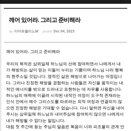
Sketchbook5, 스케치북5
Sketchbook5, 스케치북5
깨어 있어라. 그리고 준비해라
이마르첼리노M
Dec 04, 2023
by
posted
.
깨어 있어라
그리고 준비해라
Sketchbook5, 스케치북5
Sketchbook5, 스케치북5
우리의 목적은 삼위일체 하느님의 선에 참여하면서 나에게서 내
가 해방되는 삶이 믿는 이들이 누리는 기쁨이며 하느님 나라 행복
.
의 현주소일 것입니다
영적인 삶은 해방으로 나아가는 여정입니
.
다
그러나 진정한 해방을 경험하는 사람들은 자신을 움직이는 내
.
적인 에너지를 밖으로 드러내고 표현하는 데 자유를 사용합니다
하느님의 매력에 이끌려 시작된 내적인 여정이 도구적 존재라는
인식 안에서 예수 그리스도를 따르려는 외적 여정과 연결되지 않
.
으면 진정한 해방은 기대할 수 없습니다
다시 말하면 자신을 내어
주시는 삼위일체 하느님의 내어주심에 참여하지 않으면 나에게서
.
내가 해방될 수 없다는 말입니다
대림 첫 주간에 듣는 주님의 말씀은 복음이 너와 피조물의 관계 안