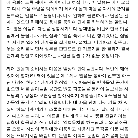
.
에 육화되도록 깨어서 준비하라고 하십니다
이 말씀은 이미 오셨
고 다시 오실 주님을 맞이하기 위하여 몸과 마음을 다하여 관계를
.
돌보라는 말씀으로 들립니다
나로 인하여 불편하거나 단절된 관
계가 있으면 화해하고 용서를 통하여 관계를 회복하라는 말입니
.
다
많은 이들이 자신을 성찰하기보다 상대방을 비난하면서 탓을
.
남에게 돌립니다
자만심과 우월감 속에서 나만 챙기겠다는 집념
,
,
,
,
이 저지른 일상의 관계들을 살펴보면
설치고
미워하고
헐뜯고
우는 소리를 내면서 섣부른 판단으로 편 가르기를 한 결과가 결국
.
관계의 단절로 이어졌다는 사실을 감출 수가 없을 것입니다
.
깨어 있음과 준비하는 마음은 일상의 관계들입니다
무엇에 깨어
?
있어야 할까요
깨어 있음은 예수께서 말씀을 통하여 선포한 하느
.
님 나라의 현장은 관계의 현장입니다
하느님을 받아들일 공간이
없으면 너를 받아들일 공간도 없고 피조물을 통하여 돌보시는 하
.
느님의 무상성과 보편성을 알아차리기 어렵습니다
하느님을 받
.
아들일 공간은 우리의 마음입니다
내 마음 안에 나로 가득 차 있
.
으면 하느님과 너와 피조물을 대하는 나의 태도가 달라집니다
내
,
가 다스리는 나라
내 이름을 빛나게 하거나 내 뜻을 관철하려는
집착에 함몰되어 쓰고 버리는 일회용처럼 하느님과 너와 피조물
을 오로지 자신의 목적에만 이용하고 사용하고 목적을 이룬 다음
.
에는 쓰레기처럼 버립니다
눈앞의 이익과 눈앞의 즐거움과 눈앞