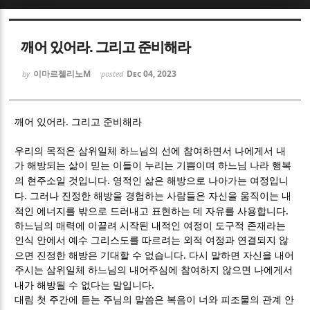
Sketchbook5, 스케치북5
Sketchbook5, 스케치북5
깨어 있어라. 그리고 준비해라
이마르첼리노M
Dec 04, 2023
by
posted
.
깨어 있어라
그리고 준비해라
Sketchbook5, 스케치북5
Sketchbook5, 스케치북5
우리의 목적은 삼위일체 하느님의 선에 참여하면서 나에게서 내
가 해방되는 삶이 믿는 이들이 누리는 기쁨이며 하느님 나라 행복
.
의 현주소일 것입니다
영적인 삶은 해방으로 나아가는 여정입니
.
다
그러나 진정한 해방을 경험하는 사람들은 자신을 움직이는 내
.
적인 에너지를 밖으로 드러내고 표현하는 데 자유를 사용합니다
하느님의 매력에 이끌려 시작된 내적인 여정이 도구적 존재라는
인식 안에서 예수 그리스도를 따르려는 외적 여정과 연결되지 않
.
으면 진정한 해방은 기대할 수 없습니다
다시 말하면 자신을 내어
주시는 삼위일체 하느님의 내어주심에 참여하지 않으면 나에게서
.
내가 해방될 수 없다는 말입니다
대림 첫 주간에 듣는 주님의 말씀은 복음이 너와 피조물의 관계 안