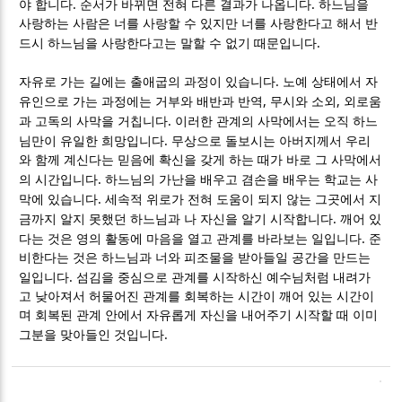
.
.
야 합니다
순서가 바뀌면 전혀 다른 결과가 나옵니다
하느님을
사랑하는 사람은 너를 사랑할 수 있지만 너를 사랑한다고 해서 반
.
드시 하느님을 사랑한다고는 말할 수 없기 때문입니다
.
자유로 가는 길에는 출애굽의 과정이 있습니다
노예 상태에서 자
,
,
유인으로 가는 과정에는 거부와 배반과 반역
무시와 소외
외로움
.
과 고독의 사막을 거칩니다
이러한 관계의 사막에서는 오직 하느
.
님만이 유일한 희망입니다
무상으로 돌보시는 아버지께서 우리
와 함께 계신다는 믿음에 확신을 갖게 하는 때가 바로 그 사막에서
.
의 시간입니다
하느님의 가난을 배우고 겸손을 배우는 학교는 사
.
막에 있습니다
세속적 위로가 전혀 도움이 되지 않는 그곳에서 지
.
금까지 알지 못했던 하느님과 나 자신을 알기 시작합니다
깨어 있
.
다는 것은 영의 활동에 마음을 열고 관계를 바라보는 일입니다
준
비한다는 것은 하느님과 너와 피조물을 받아들일 공간을 만드는
.
일입니다
섬김을 중심으로 관계를 시작하신 예수님처럼 내려가
고 낮아져서 허물어진 관계를 회복하는 시간이 깨어 있는 시간이
며 회복된 관계 안에서 자유롭게 자신을 내어주기 시작할 때 이미
.
그분을 맞아들인 것입니다