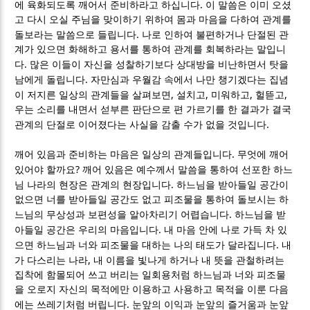
.
에 육화되도록 깨어서 준비하라고 하십니다
이 말씀은 이미 오셨
고 다시 오실 주님을 맞이하기 위하여 몸과 마음을 다하여 관계를
.
돌보라는 말씀으로 들립니다
나로 인하여 불편하거나 단절된 관
계가 있으면 화해하고 용서를 통하여 관계를 회복하라는 말입니
.
다
많은 이들이 자신을 성찰하기보다 상대방을 비난하면서 탓을
.
남에게 돌립니다
자만심과 우월감 속에서 나만 챙기겠다는 집념
,
,
,
,
이 저지른 일상의 관계들을 살펴보면
설치고
미워하고
헐뜯고
우는 소리를 내면서 섣부른 판단으로 편 가르기를 한 결과가 결국
.
관계의 단절로 이어졌다는 사실을 감출 수가 없을 것입니다
.
깨어 있음과 준비하는 마음은 일상의 관계들입니다
무엇에 깨어
?
있어야 할까요
깨어 있음은 예수께서 말씀을 통하여 선포한 하느
.
님 나라의 현장은 관계의 현장입니다
하느님을 받아들일 공간이
없으면 너를 받아들일 공간도 없고 피조물을 통하여 돌보시는 하
.
느님의 무상성과 보편성을 알아차리기 어렵습니다
하느님을 받
.
아들일 공간은 우리의 마음입니다
내 마음 안에 나로 가득 차 있
.
으면 하느님과 너와 피조물을 대하는 나의 태도가 달라집니다
내
,
가 다스리는 나라
내 이름을 빛나게 하거나 내 뜻을 관철하려는
집착에 함몰되어 쓰고 버리는 일회용처럼 하느님과 너와 피조물
을 오로지 자신의 목적에만 이용하고 사용하고 목적을 이룬 다음
.
에는 쓰레기처럼 버립니다
눈앞의 이익과 눈앞의 즐거움과 눈앞