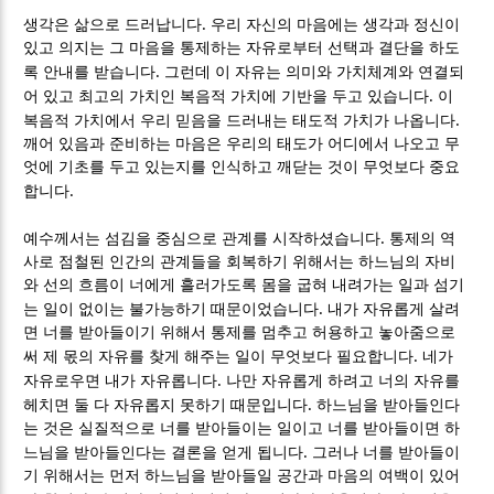
.
생각은 삶으로 드러납니다
우리 자신의 마음에는 생각과 정신이
있고 의지는 그 마음을 통제하는 자유로부터 선택과 결단을 하도
.
록 안내를 받습니다
그런데 이 자유는 의미와 가치체계와 연결되
.
어 있고 최고의 가치인 복음적 가치에 기반을 두고 있습니다
이
.
복음적 가치에서 우리 믿음을 드러내는 태도적 가치가 나옵니다
깨어 있음과 준비하는 마음은 우리의 태도가 어디에서 나오고 무
엇에 기초를 두고 있는지를 인식하고 깨닫는 것이 무엇보다 중요
.
합니다
.
예수께서는 섬김을 중심으로 관계를 시작하셨습니다
통제의 역
사로 점철된 인간의 관계들을 회복하기 위해서는 하느님의 자비
와 선의 흐름이 너에게 흘러가도록 몸을 굽혀 내려가는 일과 섬기
.
는 일이 없이는 불가능하기 때문이었습니다
내가 자유롭게 살려
면 너를 받아들이기 위해서 통제를 멈추고 허용하고 놓아줌으로
.
써 제 몫의 자유를 찾게 해주는 일이 무엇보다 필요합니다
네가
.
자유로우면 내가 자유롭니다
나만 자유롭게 하려고 너의 자유를
.
헤치면 둘 다 자유롭지 못하기 때문입니다
하느님을 받아들인다
는 것은 실질적으로 너를 받아들이는 일이고 너를 받아들이면 하
.
느님을 받아들인다는 결론을 얻게 됩니다
그러나 너를 받아들이
기 위해서는 먼저 하느님을 받아들일 공간과 마음의 여백이 있어