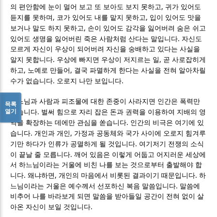
,
의 편안함에 눈이 멀어 보고 또 보아도 보지 못하고
귀가 있어도
,
,
듣지를 못하며
코가 있어도 내를 맡지 못하고
입이 있어도 맛을
,
보거나 말도 하지 못하고
손이 있어도 감각을 잃어버려 숨은 쉬고
.
있어도 생명을 잃어버린 죽은 사람처럼 산다는 말입니다
자신도
모르게 자신이 우상이 되어버려 자신을 숭배하고 있다는 사실을
.
,
알지 못합니다
우상에 빠지면 우상이 저지르는 일
곧 사로잡히게
,
,
하고
노예로 만들어
결국 파멸하게 한다는 사실을 전혀 알아차릴
.
.
수가 없습니다
오로지 나만 보입니다
하느님과 사람과 피조물에 대한 존중이 사라지면 인간은 폭력만
목록
열기
.
남습니다
벌써 힘으로 자리 잡은 돈과 권력을 이용하여 지배의 영
.
역을 확장하는 데에만 관심을 쏟습니다
인간의 비극은 여기에 있
.
,
습니다
개인과 개인
가정과 공동체와 국가 사이에 오로지 힘겨루
.
기만 하다가 인류가 공멸하게 될 것입니다
여기저기 전쟁의 소식
.
이 끝날 줄 모릅니다
깨어 있음은 이렇게 어둡고 어지러운 세상에
서 하느님이라는 거울에 비친 나를 보는 것으로부터 출발해야 합
.
,
.
니다
왜냐하면
개인의 마음에서 비롯된 결과이기 때문입니다
하
.
느님이라는 거울은 예수께서 선포하신 복음 말씀입니다
말씀에
비추어 나를 바라보게 되면 말씀을 받아들일 공간이 전혀 없이 살
.
아온 자신이 보일 것입니다