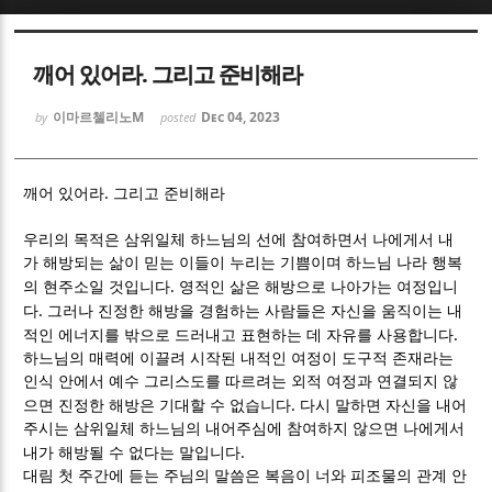
Sketchbook5, 스케치북5
Sketchbook5, 스케치북5
깨어 있어라. 그리고 준비해라
이마르첼리노M
Dec 04, 2023
by
posted
.
깨어 있어라
그리고 준비해라
Sketchbook5, 스케치북5
Sketchbook5, 스케치북5
우리의 목적은 삼위일체 하느님의 선에 참여하면서 나에게서 내
가 해방되는 삶이 믿는 이들이 누리는 기쁨이며 하느님 나라 행복
.
의 현주소일 것입니다
영적인 삶은 해방으로 나아가는 여정입니
.
다
그러나 진정한 해방을 경험하는 사람들은 자신을 움직이는 내
.
적인 에너지를 밖으로 드러내고 표현하는 데 자유를 사용합니다
하느님의 매력에 이끌려 시작된 내적인 여정이 도구적 존재라는
인식 안에서 예수 그리스도를 따르려는 외적 여정과 연결되지 않
.
으면 진정한 해방은 기대할 수 없습니다
다시 말하면 자신을 내어
주시는 삼위일체 하느님의 내어주심에 참여하지 않으면 나에게서
.
내가 해방될 수 없다는 말입니다
대림 첫 주간에 듣는 주님의 말씀은 복음이 너와 피조물의 관계 안