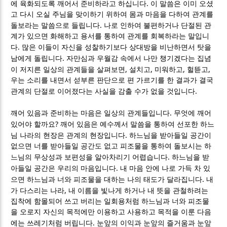
.
에 육화되도록 깨어서 준비하라고 하십니다
이 말씀은 이미 오셨
고 다시 오실 주님을 맞이하기 위하여 몸과 마음을 다하여 관계를
.
돌보라는 말씀으로 들립니다
나로 인하여 불편하거나 단절된 관
계가 있으면 화해하고 용서를 통하여 관계를 회복하라는 말입니
.
다
많은 이들이 자신을 성찰하기보다 상대방을 비난하면서 탓을
.
남에게 돌립니다
자만심과 우월감 속에서 나만 챙기겠다는 집념
,
,
,
,
이 저지른 일상의 관계들을 살펴보면
설치고
미워하고
헐뜯고
우는 소리를 내면서 섣부른 판단으로 편 가르기를 한 결과가 결국
.
관계의 단절로 이어졌다는 사실을 감출 수가 없을 것입니다
.
깨어 있음과 준비하는 마음은 일상의 관계들입니다
무엇에 깨어
?
있어야 할까요
깨어 있음은 예수께서 말씀을 통하여 선포한 하느
.
님 나라의 현장은 관계의 현장입니다
하느님을 받아들일 공간이
없으면 너를 받아들일 공간도 없고 피조물을 통하여 돌보시는 하
.
느님의 무상성과 보편성을 알아차리기 어렵습니다
하느님을 받
.
아들일 공간은 우리의 마음입니다
내 마음 안에 나로 가득 차 있
.
으면 하느님과 너와 피조물을 대하는 나의 태도가 달라집니다
내
,
가 다스리는 나라
내 이름을 빛나게 하거나 내 뜻을 관철하려는
집착에 함몰되어 쓰고 버리는 일회용처럼 하느님과 너와 피조물
을 오로지 자신의 목적에만 이용하고 사용하고 목적을 이룬 다음
.
에는 쓰레기처럼 버립니다
눈앞의 이익과 눈앞의 즐거움과 눈앞