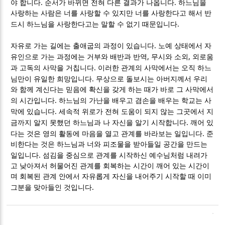
.
.
야 합니다
순서가 바뀌면 전혀 다른 결과가 나옵니다
하느님을
사랑하는 사람은 너를 사랑할 수 있지만 너를 사랑한다고 해서 반
.
드시 하느님을 사랑한다고는 말할 수 없기 때문입니다
.
자유로 가는 길에는 출애굽의 과정이 있습니다
노예 상태에서 자
,
,
유인으로 가는 과정에는 거부와 배반과 반역
무시와 소외
외로움
.
과 고독의 사막을 거칩니다
이러한 관계의 사막에서는 오직 하느
.
님만이 유일한 희망입니다
무상으로 돌보시는 아버지께서 우리
와 함께 계신다는 믿음에 확신을 갖게 하는 때가 바로 그 사막에서
.
의 시간입니다
하느님의 가난을 배우고 겸손을 배우는 학교는 사
.
막에 있습니다
세속적 위로가 전혀 도움이 되지 않는 그곳에서 지
.
금까지 알지 못했던 하느님과 나 자신을 알기 시작합니다
깨어 있
.
다는 것은 영의 활동에 마음을 열고 관계를 바라보는 일입니다
준
비한다는 것은 하느님과 너와 피조물을 받아들일 공간을 만드는
.
일입니다
섬김을 중심으로 관계를 시작하신 예수님처럼 내려가
고 낮아져서 허물어진 관계를 회복하는 시간이 깨어 있는 시간이
며 회복된 관계 안에서 자유롭게 자신을 내어주기 시작할 때 이미
.
그분을 맞아들인 것입니다