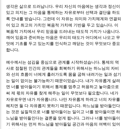
.
생각은 삶으로 드러납니다
우리 자신의 마음에는 생각과 정신이
있고 의지는 그 마음을 통제하는 자유로부터 선택과 결단을 하도
.
록 안내를 받습니다
그런데 이 자유는 의미와 가치체계와 연결되
.
어 있고 최고의 가치인 복음적 가치에 기반을 두고 있습니다
이
.
복음적 가치에서 우리 믿음을 드러내는 태도적 가치가 나옵니다
깨어 있음과 준비하는 마음은 우리의 태도가 어디에서 나오고 무
엇에 기초를 두고 있는지를 인식하고 깨닫는 것이 무엇보다 중요
.
합니다
.
예수께서는 섬김을 중심으로 관계를 시작하셨습니다
통제의 역
사로 점철된 인간의 관계들을 회복하기 위해서는 하느님의 자비
와 선의 흐름이 너에게 흘러가도록 몸을 굽혀 내려가는 일과 섬기
.
는 일이 없이는 불가능하기 때문이었습니다
내가 자유롭게 살려
면 너를 받아들이기 위해서 통제를 멈추고 허용하고 놓아줌으로
.
써 제 몫의 자유를 찾게 해주는 일이 무엇보다 필요합니다
네가
.
자유로우면 내가 자유롭니다
나만 자유롭게 하려고 너의 자유를
.
헤치면 둘 다 자유롭지 못하기 때문입니다
하느님을 받아들인다
는 것은 실질적으로 너를 받아들이는 일이고 너를 받아들이면 하
.
느님을 받아들인다는 결론을 얻게 됩니다
그러나 너를 받아들이
기 위해서는 먼저 하느님을 받아들일 공간과 마음의 여백이 있어