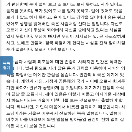
,
의 편안함에 눈이 멀어 보고 또 보아도 보지 못하고
귀가 있어도
,
,
듣지를 못하며
코가 있어도 내를 맡지 못하고
입이 있어도 맛을
,
보거나 말도 하지 못하고
손이 있어도 감각을 잃어버려 숨은 쉬고
.
있어도 생명을 잃어버린 죽은 사람처럼 산다는 말입니다
자신도
모르게 자신이 우상이 되어버려 자신을 숭배하고 있다는 사실을
.
,
알지 못합니다
우상에 빠지면 우상이 저지르는 일
곧 사로잡히게
,
,
하고
노예로 만들어
결국 파멸하게 한다는 사실을 전혀 알아차릴
.
.
수가 없습니다
오로지 나만 보입니다
하느님과 사람과 피조물에 대한 존중이 사라지면 인간은 폭력만
목록
열기
.
남습니다
벌써 힘으로 자리 잡은 돈과 권력을 이용하여 지배의 영
.
역을 확장하는 데에만 관심을 쏟습니다
인간의 비극은 여기에 있
.
,
습니다
개인과 개인
가정과 공동체와 국가 사이에 오로지 힘겨루
.
기만 하다가 인류가 공멸하게 될 것입니다
여기저기 전쟁의 소식
.
이 끝날 줄 모릅니다
깨어 있음은 이렇게 어둡고 어지러운 세상에
서 하느님이라는 거울에 비친 나를 보는 것으로부터 출발해야 합
.
,
.
니다
왜냐하면
개인의 마음에서 비롯된 결과이기 때문입니다
하
.
느님이라는 거울은 예수께서 선포하신 복음 말씀입니다
말씀에
비추어 나를 바라보게 되면 말씀을 받아들일 공간이 전혀 없이 살
.
아온 자신이 보일 것입니다