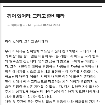
Sketchbook5, 스케치북5
Sketchbook5, 스케치북5
깨어 있어라. 그리고 준비해라
이마르첼리노M
Dec 04, 2023
by
posted
.
깨어 있어라
그리고 준비해라
Sketchbook5, 스케치북5
Sketchbook5, 스케치북5
우리의 목적은 삼위일체 하느님의 선에 참여하면서 나에게서 내
가 해방되는 삶이 믿는 이들이 누리는 기쁨이며 하느님 나라 행복
.
의 현주소일 것입니다
영적인 삶은 해방으로 나아가는 여정입니
.
다
그러나 진정한 해방을 경험하는 사람들은 자신을 움직이는 내
.
적인 에너지를 밖으로 드러내고 표현하는 데 자유를 사용합니다
하느님의 매력에 이끌려 시작된 내적인 여정이 도구적 존재라는
인식 안에서 예수 그리스도를 따르려는 외적 여정과 연결되지 않
.
으면 진정한 해방은 기대할 수 없습니다
다시 말하면 자신을 내어
주시는 삼위일체 하느님의 내어주심에 참여하지 않으면 나에게서
.
내가 해방될 수 없다는 말입니다
대림 첫 주간에 듣는 주님의 말씀은 복음이 너와 피조물의 관계 안