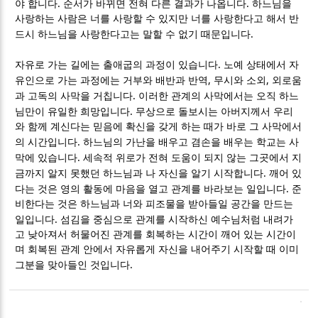
.
.
야 합니다
순서가 바뀌면 전혀 다른 결과가 나옵니다
하느님을
사랑하는 사람은 너를 사랑할 수 있지만 너를 사랑한다고 해서 반
.
드시 하느님을 사랑한다고는 말할 수 없기 때문입니다
.
자유로 가는 길에는 출애굽의 과정이 있습니다
노예 상태에서 자
,
,
유인으로 가는 과정에는 거부와 배반과 반역
무시와 소외
외로움
.
과 고독의 사막을 거칩니다
이러한 관계의 사막에서는 오직 하느
.
님만이 유일한 희망입니다
무상으로 돌보시는 아버지께서 우리
와 함께 계신다는 믿음에 확신을 갖게 하는 때가 바로 그 사막에서
.
의 시간입니다
하느님의 가난을 배우고 겸손을 배우는 학교는 사
.
막에 있습니다
세속적 위로가 전혀 도움이 되지 않는 그곳에서 지
.
금까지 알지 못했던 하느님과 나 자신을 알기 시작합니다
깨어 있
.
다는 것은 영의 활동에 마음을 열고 관계를 바라보는 일입니다
준
비한다는 것은 하느님과 너와 피조물을 받아들일 공간을 만드는
.
일입니다
섬김을 중심으로 관계를 시작하신 예수님처럼 내려가
고 낮아져서 허물어진 관계를 회복하는 시간이 깨어 있는 시간이
며 회복된 관계 안에서 자유롭게 자신을 내어주기 시작할 때 이미
.
그분을 맞아들인 것입니다