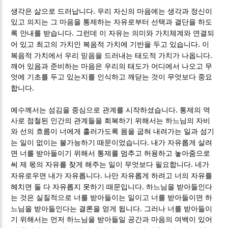
.
생각은 삶으로 드러납니다
우리 자신의 마음에는 생각과 정신이
있고 의지는 그 마음을 통제하는 자유로부터 선택과 결단을 하도
.
록 안내를 받습니다
그런데 이 자유는 의미와 가치체계와 연결되
.
어 있고 최고의 가치인 복음적 가치에 기반을 두고 있습니다
이
.
복음적 가치에서 우리 믿음을 드러내는 태도적 가치가 나옵니다
깨어 있음과 준비하는 마음은 우리의 태도가 어디에서 나오고 무
엇에 기초를 두고 있는지를 인식하고 깨닫는 것이 무엇보다 중요
.
합니다
.
예수께서는 섬김을 중심으로 관계를 시작하셨습니다
통제의 역
사로 점철된 인간의 관계들을 회복하기 위해서는 하느님의 자비
와 선의 흐름이 너에게 흘러가도록 몸을 굽혀 내려가는 일과 섬기
.
는 일이 없이는 불가능하기 때문이었습니다
내가 자유롭게 살려
면 너를 받아들이기 위해서 통제를 멈추고 허용하고 놓아줌으로
.
써 제 몫의 자유를 찾게 해주는 일이 무엇보다 필요합니다
네가
.
자유로우면 내가 자유롭니다
나만 자유롭게 하려고 너의 자유를
.
헤치면 둘 다 자유롭지 못하기 때문입니다
하느님을 받아들인다
는 것은 실질적으로 너를 받아들이는 일이고 너를 받아들이면 하
.
느님을 받아들인다는 결론을 얻게 됩니다
그러나 너를 받아들이
기 위해서는 먼저 하느님을 받아들일 공간과 마음의 여백이 있어