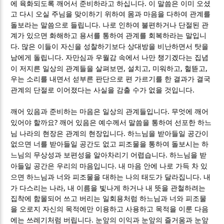
.
에 육화되도록 깨어서 준비하라고 하십니다
이 말씀은 이미 오셨
고 다시 오실 주님을 맞이하기 위하여 몸과 마음을 다하여 관계를
.
돌보라는 말씀으로 들립니다
나로 인하여 불편하거나 단절된 관
계가 있으면 화해하고 용서를 통하여 관계를 회복하라는 말입니
.
다
많은 이들이 자신을 성찰하기보다 상대방을 비난하면서 탓을
.
남에게 돌립니다
자만심과 우월감 속에서 나만 챙기겠다는 집념
,
,
,
,
이 저지른 일상의 관계들을 살펴보면
설치고
미워하고
헐뜯고
우는 소리를 내면서 섣부른 판단으로 편 가르기를 한 결과가 결국
.
관계의 단절로 이어졌다는 사실을 감출 수가 없을 것입니다
.
깨어 있음과 준비하는 마음은 일상의 관계들입니다
무엇에 깨어
?
있어야 할까요
깨어 있음은 예수께서 말씀을 통하여 선포한 하느
.
님 나라의 현장은 관계의 현장입니다
하느님을 받아들일 공간이
없으면 너를 받아들일 공간도 없고 피조물을 통하여 돌보시는 하
.
느님의 무상성과 보편성을 알아차리기 어렵습니다
하느님을 받
.
아들일 공간은 우리의 마음입니다
내 마음 안에 나로 가득 차 있
.
으면 하느님과 너와 피조물을 대하는 나의 태도가 달라집니다
내
,
가 다스리는 나라
내 이름을 빛나게 하거나 내 뜻을 관철하려는
집착에 함몰되어 쓰고 버리는 일회용처럼 하느님과 너와 피조물
을 오로지 자신의 목적에만 이용하고 사용하고 목적을 이룬 다음
.
에는 쓰레기처럼 버립니다
눈앞의 이익과 눈앞의 즐거움과 눈앞