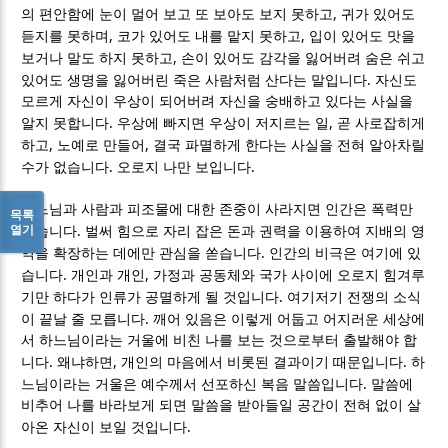
,
의 편안함에 눈이 멀어 보고 또 보아도 보지 못하고
귀가 있어도
,
,
듣지를 못하며
코가 있어도 내를 맡지 못하고
입이 있어도 맛을
,
보거나 말도 하지 못하고
손이 있어도 감각을 잃어버려 숨은 쉬고
.
있어도 생명을 잃어버린 죽은 사람처럼 산다는 말입니다
자신도
모르게 자신이 우상이 되어버려 자신을 숭배하고 있다는 사실을
.
,
알지 못합니다
우상에 빠지면 우상이 저지르는 일
곧 사로잡히게
,
,
하고
노예로 만들어
결국 파멸하게 한다는 사실을 전혀 알아차릴
.
.
수가 없습니다
오로지 나만 보입니다
하느님과 사람과 피조물에 대한 존중이 사라지면 인간은 폭력만
목록
열기
.
남습니다
벌써 힘으로 자리 잡은 돈과 권력을 이용하여 지배의 영
.
역을 확장하는 데에만 관심을 쏟습니다
인간의 비극은 여기에 있
.
,
습니다
개인과 개인
가정과 공동체와 국가 사이에 오로지 힘겨루
.
기만 하다가 인류가 공멸하게 될 것입니다
여기저기 전쟁의 소식
.
이 끝날 줄 모릅니다
깨어 있음은 이렇게 어둡고 어지러운 세상에
서 하느님이라는 거울에 비친 나를 보는 것으로부터 출발해야 합
.
,
.
니다
왜냐하면
개인의 마음에서 비롯된 결과이기 때문입니다
하
.
느님이라는 거울은 예수께서 선포하신 복음 말씀입니다
말씀에
비추어 나를 바라보게 되면 말씀을 받아들일 공간이 전혀 없이 살
.
아온 자신이 보일 것입니다