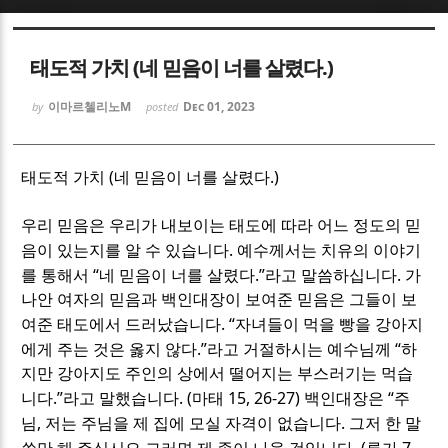
Sketchbook5, 스케치북5
Sketchbook5, 스케치북5
태도적 가치 (네 믿음이 너를 살렸다.)
이마르첼리노M
Dec 01, 2023
by
posted
(
.)
태도적 가치
네 믿음이 너를 살렸다
Sketchbook5, 스케치북5
Sketchbook5, 스케치북5
우리 믿음은 우리가 내보이는 태도에 따라 어느 정도의 믿
.
음이 있는지를 알 수 있습니다
예수께서는 치유의 이야기
“
.”
.
를 통해서
네 믿음이 너를 살렸다
라고 말씀하십니다
가
나안 여자의 믿음과 백인대장이 보여준 믿음은 그들이 보
. “
여준 태도에서 드러났습니다
자녀들이 먹을 빵을 강아지
.”
“
에게 주는 것은 옳지 않다
라고 거절하시는 예수님께
하
지만 강아지도 주인의 상에서 떨어지는 부스러기는 먹습
.”
. (
15, 26-27)
“
니다
라고 말했습니다
마태
백인대장은
주
,
.
님
저는 주님을 제 집에 모실 자격이 없습니다
그저 한 말
. (
7,