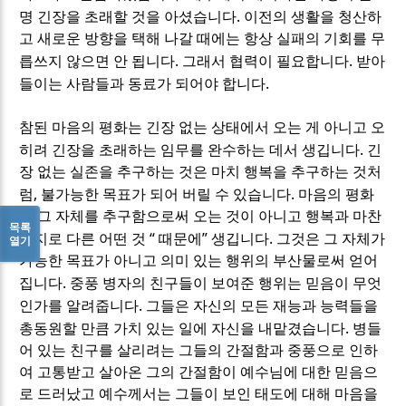
.
명 긴장을 초래할 것을 아셨습니다
이전의 생활을 청산하
고 새로운 방향을 택해 나갈 때에는 항상 실패의 기회를 무
.
.
릅쓰지 않으면 안 됩니다
그래서 협력이 필요합니다
받아
.
들이는 사람들과 동료가 되어야 합니다
참된 마음의 평화는 긴장 없는 상태에서 오는 게 아니고 오
.
히려 긴장을 초래하는 임무를 완수하는 데서 생깁니다
긴
장 없는 실존을 추구하는 것은 마치 행복을 추구하는 것처
,
.
럼
불가능한 목표가 되어 버릴 수 있습니다
마음의 평화
는 그 자체를 추구함으로써 오는 것이 아니고 행복과 마찬
목록
“
”
.
가지로 다른 어떤 것
때문에
생깁니다
그것은 그 자체가
열기
가능한 목표가 아니고 의미 있는 행위의 부산물로써 얻어
.
집니다
중풍 병자의 친구들이 보여준 행위는 믿음이 무엇
.
인가를 알려줍니다
그들은 자신의 모든 재능과 능력들을
.
총동원할 만큼 가치 있는 일에 자신을 내맡겼습니다
병들
어 있는 친구를 살리려는 그들의 간절함과 중풍으로 인하
여 고통받고 살아온 그의 간절함이 예수님에 대한 믿음으
로 드러났고 예수께서는 그들이 보인 태도에 대해 마음을