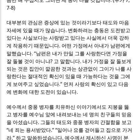
씀만 해 주십시오 그러면 제 종이 나을 것입니다
루가
7-8)
대부분의 관심은 증상에 있는 것이라기보다 태도와 마음
.
자세에 있을 때가 많습니다
변화하려는 충동은 도전받고
있다는 사실보다는 사랑받고 있다는 사실에서 더욱 강하
.
게 작용하기 때문입니다
어떤 가정에서 아내가 남편에게
. “
말했습니다
남편은 내가 만일 그를 사랑한다면 가정을
?
.
잘 돌볼 것이 아니냐
고 말합니다
내가 가정을 잘 돌보게
되는 것은 집안이 깔끔한 것과는 상관없이 그이가 나를 사
랑한다는 절대적인 확신이 있을 때 가능하다는 것을 그에
.”
게 보여주고 싶었습니다
먼저 사랑의 확신이 있고 다음
.
에 변화에 대한 도전이 있습니다
예수께서 중풍 병자를 치유하신 이야기에서도 지붕을 뚫
고 병자를 예수님 앞에 내려보내는 네 명의 친구들의 믿음
.
을 아셨습니다
그들의 태도와 중풍 병자의 간절함을 보고
“
.” “
네 죄는 용서받았다
일어나 요를 걷어들고 집으로 가거
.”
.
라
하고 말씀하셨습니다
예수께서 제시하신 사명이 분