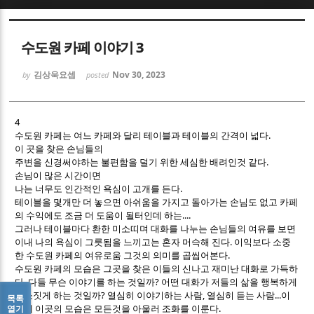
Sketchbook5, 스케치북5
Sketchbook5, 스케치북5
수도원 카페 이야기 3
김상욱요셉
Nov 30, 2023
by
posted
4
수도원 카페는 여느 카페와 달리 테이블과 테이블의 간격이 넓다.
Sketchbook5, 스케치북5
Sketchbook5, 스케치북5
이 곳을 찾은 손님들의
주변을 신경써야하는 불편함을 덜기 위한 세심한 배려인것 같다.
손님이 많은 시간이면
나는 너무도 인간적인 욕심이 고개를 든다.
테이블을 몇개만 더 놓으면 아쉬움을 가지고 돌아가는 손님도 없고 카페
의 수익에도 조금 더 도움이 될터인데 하는....
그러나 테이블마다 환한 미소띠며 대화를 나누는 손님들의 여유를 보면
이내 나의 욕심이 그릇됨을 느끼고는 혼자 머슥해 진다. 이익보다 소중
한 수도원 카페의 여유로움 그것의 의미를 곱씹어본다.
수도원 카페의 모습은 그곳을 찾은 이들의 신나고 재미난 대화로 가득하
다. 다들 무슨 이야기를 하는 것일까? 어떤 대화가 저들의 삶을 행복하게
미소짓게 하는 것일까? 열심히 이야기하는 사람, 열심히 듣는 사람...이
목록
렇게 이곳의 모습은 모든것을 아울러 조화를 이룬다.
열기