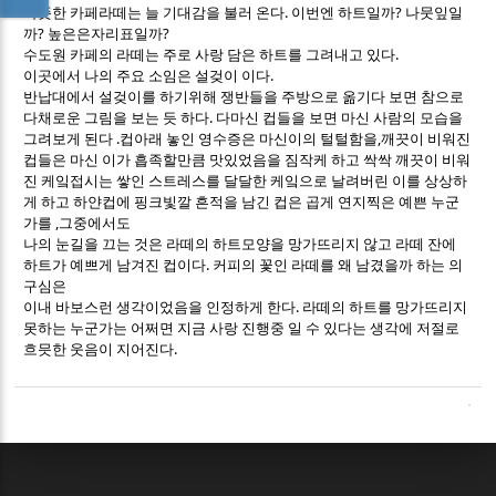
따뜻한 카페라떼는 늘 기대감을 불러 온다. 이번엔 하트일까? 나뭇잎일
까? 높은은자리표일까?
수도원 카페의 라떼는 주로 사랑 담은 하트를 그려내고 있다.
이곳에서 나의 주요 소임은 설겆이 이다.
반납대에서 설겆이를 하기위해 쟁반들을 주방으로 옮기다 보면 참으로
다채로운 그림을 보는 듯 하다. 다마신 컵들을 보면 마신 사람의 모습을
그려보게 된다 .컵아래 놓인 영수증은 마신이의 털털함을,깨끗이 비워진
컵들은 마신 이가 흡족할만큼 맛있었음을 짐작케 하고 싹싹 깨끗이 비워
진 케잌접시는 쌓인 스트레스를 달달한 케잌으로 날려버린 이를 상상하
게 하고 하얀컵에 핑크빛깔 흔적을 남긴 컵은 곱게 연지찍은 예쁜 누군
가를 ,그중에서도
나의 눈길을 끄는 것은 라떼의 하트모양을 망가뜨리지 않고 라떼 잔에
하트가 예쁘게 남겨진 컵이다. 커피의 꽃인 라떼를 왜 남겼을까 하는 의
구심은
이내 바보스런 생각이었음을 인정하게 한다. 라떼의 하트를 망가뜨리지
못하는 누군가는 어쩌면 지금 사랑 진행중 일 수 있다는 생각에 저절로
흐믓한 웃음이 지어진다.