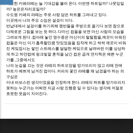
따뜻한 카페라떼는 늘 기대감을 불러 온다. 이번엔 하트일까? 나뭇잎일
까? 높은은자리표일까?
수도원 카페의 라떼는 주로 사랑 담은 하트를 그려내고 있다.
이곳에서 나의 주요 소임은 설겆이 이다.
반납대에서 설겆이를 하기위해 쟁반들을 주방으로 옮기다 보면 참으로
다채로운 그림을 보는 듯 하다. 다마신 컵들을 보면 마신 사람의 모습을
그려보게 된다 .컵아래 놓인 영수증은 마신이의 털털함을,깨끗이 비워진
컵들은 마신 이가 흡족할만큼 맛있었음을 짐작케 하고 싹싹 깨끗이 비워
진 케잌접시는 쌓인 스트레스를 달달한 케잌으로 날려버린 이를 상상하
게 하고 하얀컵에 핑크빛깔 흔적을 남긴 컵은 곱게 연지찍은 예쁜 누군
가를 ,그중에서도
나의 눈길을 끄는 것은 라떼의 하트모양을 망가뜨리지 않고 라떼 잔에
하트가 예쁘게 남겨진 컵이다. 커피의 꽃인 라떼를 왜 남겼을까 하는 의
구심은
이내 바보스런 생각이었음을 인정하게 한다. 라떼의 하트를 망가뜨리지
못하는 누군가는 어쩌면 지금 사랑 진행중 일 수 있다는 생각에 저절로
흐믓한 웃음이 지어진다.