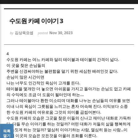
Sketchbook5, 스케치북5
Sketchbook5, 스케치북5
수도원 카페 이야기 3
김상욱요셉
Nov 30, 2023
by
posted
4
수도원 카페는 여느 카페와 달리 테이블과 테이블의 간격이 넓다.
Sketchbook5, 스케치북5
Sketchbook5, 스케치북5
이 곳을 찾은 손님들의
주변을 신경써야하는 불편함을 덜기 위한 세심한 배려인것 같다.
손님이 많은 시간이면
나는 너무도 인간적인 욕심이 고개를 든다.
테이블을 몇개만 더 놓으면 아쉬움을 가지고 돌아가는 손님도 없고 카페
의 수익에도 조금 더 도움이 될터인데 하는....
그러나 테이블마다 환한 미소띠며 대화를 나누는 손님들의 여유를 보면
이내 나의 욕심이 그릇됨을 느끼고는 혼자 머슥해 진다. 이익보다 소중
한 수도원 카페의 여유로움 그것의 의미를 곱씹어본다.
수도원 카페의 모습은 그곳을 찾은 이들의 신나고 재미난 대화로 가득하
다. 다들 무슨 이야기를 하는 것일까? 어떤 대화가 저들의 삶을 행복하게
미소짓게 하는 것일까? 열심히 이야기하는 사람, 열심히 듣는 사람...이
목록
렇게 이곳의 모습은 모든것을 아울러 조화를 이룬다.
열기