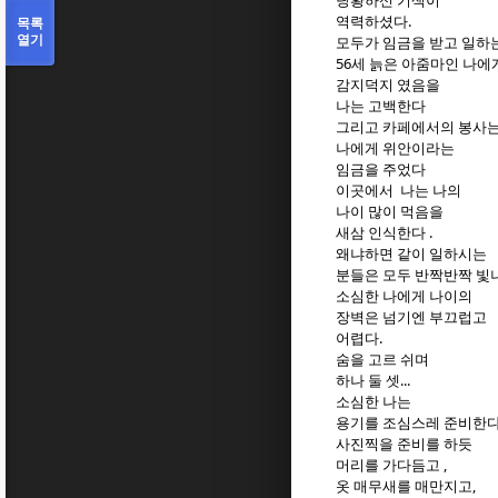
당황하신 기색이
역력하셨다.
목록
열기
모두가 임금을 받고 일하는
56세 늙은 아줌마인 나
감지덕지 였음을
나는 고백한다
그리고 카페에서의 봉사
나에게 위안이라는
임금을 주었다
이곳에서 나는 나의
나이 많이 먹음을
새삼 인식한다 .
왜냐하면 같이 일하시는
분들은 모두 반짝반짝 빛
소심한 나에게 나이의
장벽은 넘기엔 부끄럽고
어렵다.
숨을 고르 쉬며
하나 둘 셋...
소심한 나는
용기를 조심스레 준비한
사진찍을 준비를 하듯
머리를 가다듬고 ,
옷 매무새를 매만지고,