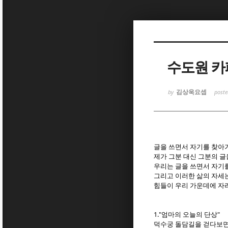
Sketchbook
Sketchbook
수도원 카
김상욱요셉
by
post
Sketchbook
Sketchbook
글을 쓰면서 자기를 찾아
제가 그분 대신 그분의 글
우리는 글을 쓰면서 자기를
그리고 이러한 삶의 자세는
힘들이 우리 가운데에 자
1."엄마의 오늘의 단상"
덕수궁 돌담길을 걷다보