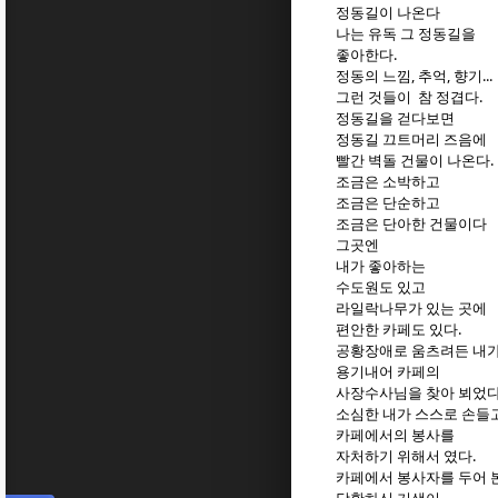
정동길이 나온다
나는 유독 그 정동길을
좋아한다.
정동의 느낌, 추억, 향기...
그런 것들이 참 정겹다.
정동길을 걷다보면
정동길 끄트머리 즈음에
빨간 벽돌 건물이 나온다.
조금은 소박하고
조금은 단순하고
조금은 단아한 건물이다
그곳엔
내가 좋아하는
수도원도 있고
라일락나무가 있는 곳에
편안한 카페도 있다.
공황장애로 움츠려든 내
용기내어 카페의
사장수사님을 찾아 뵈었다
소심한 내가 스스로 손들
카페에서의 봉사를
자처하기 위해서 였다.
카페에서 봉사자를 두어 본 