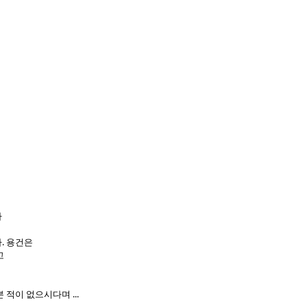
가
. 용건은
고
적이 없으시다며 ...