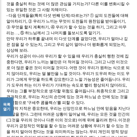
?
것을 충실히 하는 것에 더 많은 관심을 가지는가
다른 이를 변화시킬 수
.
있는 유일한 것은 그 사람 자체이다
(
)
?
- 다음 단계들을
특히 다섯 번째 단계
따르는가
⓵
삶의 도전들에 대해
,
,
알아차리기
⓶
우리가 느끼는 무엇이 도전들의 원천임을 받아들이기
,
,
⓷
무엇을 할지 계획하기
④
우리가 할 수 있는 것을 하기
그리고 마무
,
.
리는
…
⑤
하느님께서 그 나머지를 돌보시도록 맡기기
,
만약 우리가 하루를 끝내며 이 다섯 단계를 걸었다면
우리가 얼마나 깊
,
,
은 잠을 잘 수 있는지
그리고 우리 삶이 얼마나 더 평화롭게 되었는지
.
상상해 보라
우리가 성공이 아니라 우리가 할 수 있을 때 우리가 충실히 행한 것에 집
,
.
중한다면
우리가 느끼는 불만은 더 적어질 것이다
그리고 나면 이것으
.
로 더 많은 좋은 것이 이어질 것이다
어떤 것이 우리가 원하는 식으로 되
,
.
지 않더라도
우리는 덜 불만을 느낄 것이다
우리가 도우려 하는 이도 우
.
리가 그에게 무엇을 하도록 강요한다고 느낄 가능성은 줄어듭니다
우리
,
가 도우려 하는 이가 우리가 기대하는 속도로 빨리 향상되지 않더라도
.
우리는 그를 부정적으로 생각할 위험도 줄어듭니다
최종적으로 그리고
,
결과적으로
우리는 자신의 손안에 있는 것과 하느님 손 안에 있는 것을
‘
’
.
인식함으로
구세주 콤플렉스
를 피할 수 있다
목록
,
마지막 지적은 중요한데
우리는 신앙인으로 하느님 안에 믿음을 지닌다
열기
.
,
고 말을 한다
그런데 어려운 상황이 일어날 때
우리는 모든 것을 인간의
(
)
.
그것을 우리의 것이나 다른 이의 것으로
어깨 위에 올리려 한다
이것은
우리가 긍정적인 역할을 할 수 있는 어려운 상황에 우리가 할 수 있는 것
.
을 하지 말아야 한다는 것을 의미하지는 않는다
우리 개인의 영적 양성