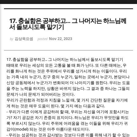
Sketchbook5, 스케치북5
Sketchbook5, 스케치북5
17. 충실함은 공부하고... 그 나머지는 하느님께
서 돌보시도록 맡기기
김상욱요셉
Nov 22, 2023
by
posted
17.
..
충실함을 공부하고
그 나머지는 하느님께서 돌보시도록 맡기기
Sketchbook5, 스케치북5
Sketchbook5, 스케치북5
.
,
때때로 우리는 세상의 모든 고통을 볼 때 화가 난다
또 다른 때에는
우
.
리를 화나게 하는 것은 주위에서 우리를 성가시게 하는 이들이다
우리
,
,
,
는 가족 내의 누군가
친구 중의 누군가
일하는 곳에서 누군가
본당이나
.
신앙 공동체에서 누군가가 변화되어 더 나아지기를 원한다
우리는 도움
,
.
을 주는 노력을 하지만
상황은 바뀌지 않는다
그 결과 중 하나는 그들의
.
문제가 나의 문제가 되어버리는 것이다
,
우리가 곤란함과 걱정과 지침을 느낄 때
몇 가지 간단한 질문을 자기에
.
.
게 하는 것은 매우 도움이 된다
몇 가지 예는 다음과 같다
,
- 우리가 다른 이에게 공감하려 할 때
우리는 자신을 여기에 포함시키는
?
.
가
자기 공감은 자기 존중의 표지이다
하느님은 우리가 무엇만을 하도
.
록 부르시지 않는다
우리 주위에 어려움을 겪는 이들을 위해 우리가 귀
(model)
.
감이
되는 것은 아주 아름다운 태도이다
- 우리는 성공하는 것과 감사받는 것보다 다른 이를 위해 내가 할 수 있는