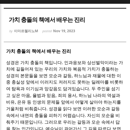
Sketchbook5, 스케치북5
Sketchbook5, 스케치북5
가치 충돌의 책에서 배우는 진리
이마르첼리노M
Nov 19, 2023
by
posted
가치 충돌의 책에서 배우는 진리
Sketchbook5, 스케치북5
Sketchbook5, 스케치북5
.
성경은 가치 충돌의 책입니다
인과응보와 상선벌악이라는 가
치에 길들어져 있는 우리의 가치와 복음적 가치가 충돌하는
,
성경의 본문들을 보면 모순과 갈등
하느님과 재물에 대한 이
중 충실성 앞에서 이러지도 저러지도 못하는 딜레마를 비롯하
.
여 탐욕과 이기심과 앙갚음도 담겨있습니다
두 주인을 섬기
,
,
,
고 싶은 마음
율법과 믿음
죄의 용서
하느님 나라의 역설과
,
비유
은유 등 인생의 문제들 앞에서 어떻게 살아야 하는지를
.
거울처럼 비춰줍니다
성경을 읽다 보면 이러한 모순과 갈등
.
속에서 내면의 충돌을 피하기 어렵습니다
자신의 모순을 비
.
춰주기 때문입니다
그러므로 우리는 갈등과 모순 속에서 답
.
을 찾는 인간입니다
예수님이 걸어가신 그 길을 따르다 보면