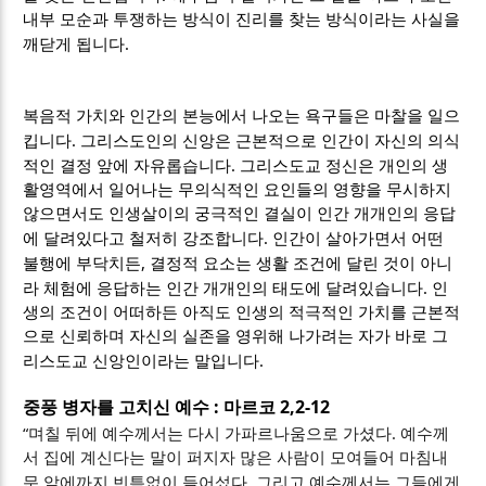
내부 모순과 투쟁하는 방식이 진리를 찾는 방식이라는 사실을
.
깨닫게 됩니다
복음적 가치와 인간의 본능에서 나오는 욕구들은 마찰을 일으
.
킵니다
그
리스도인의 신앙은 근본적으로 인간이 자신의 의식
.
적인 결정 앞에 자유롭습니다
그리스도교 정신은 개인의 생
활영역에서 일어나는 무의식적인 요인들의 영향을 무시하지
않으면서도 인생살이의 궁극적인 결실이 인간 개개인의 응답
.
에 달려있다고 철저히 강조합니다
인간이 살아가면서 어떤
,
불행에 부닥치든
결정적 요소는 생활 조건에 달린 것이 아니
.
라 체험에 응답하는 인간 개개인의 태도에 달려있습니다
인
생의 조건이 어떠하든 아직도 인생의 적극적인 가치를 근본적
으로 신뢰하며 자신의 실존을 영위해 나가려는 자가 바로 그
.
리스도교 신앙인이라는 말입니다
:
2,2-12
중풍 병자를 고치신 예수
마르코
“
.
며칠 뒤에 예수께서는 다시 가파르나움으로 가셨다
예수께
서 집에 계신다는 말이 퍼지자 많은 사람이 모여들어 마침내
.
문 앞에까지 빈틈없이 들어섰다
그리고 예수께서는 그들에게