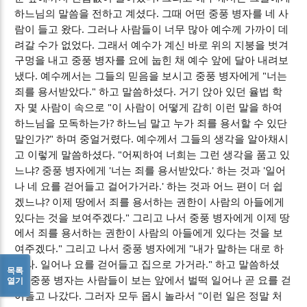
.
하느님의 말씀을 전하고 계셨다
그때 어떤 중풍 병자를 네 사
.
람이 들고 왔다
그러나 사람들이 너무 많아 예수께 가까이 데
.
려갈 수가 없었다
그래서 예수가 계신 바로 위의 지붕을 벗겨
구멍을 내고 중풍 병자를 요에 눕힌 채 예수 앞에 달아 내려보
.
"
냈다
예수께서는 그들의 믿음을 보시고 중풍 병자에게
너는
."
.
죄를 용서받았다
하고 말씀하셨다
거기 앉아 있던 율법 학
"
자 몇 사람이 속으로
이 사람이 어떻게 감히 이런 말을 하여
?
하느님을 모독하는가
하느님 말고 누가 죄를 용서할 수 있단
?"
.
말인가
하며 중얼거렸다
예수께서 그들의 생각을 알아채시
. "
고 이렇게 말씀하셨다
어찌하여 너희는 그런 생각을 품고 있
?
'
.'
'
느냐
중풍 병자에게
너는 죄를 용서받았다
하는 것과
일어
.'
나 네 요를 걷어들고 걸어가거라
하는 것과 어느 편이 더 쉽
?
겠느냐
이제 땅에서 죄를 용서하는 권한이 사람의 아들에게
."
있다는 것을 보여주겠다
그리고 나서 중풍 병자에게 이제 땅
에서 죄를 용서하는 권한이 사람의 아들에게 있다는 것을 보
."
"
여주겠다
그리고 나서 중풍 병자에게
내가 말하는 대로 하
.
."
여라
일어나 요를 걷어들고 집으로 가거라
하고 말씀하셨
목록
.
다
중풍 병자는 사람들이 보는 앞에서 벌떡 일어나 곧 요를 걷
열기
.
"
어들고 나갔다
그러자 모두 몹시 놀라서
이런 일은 정말 처