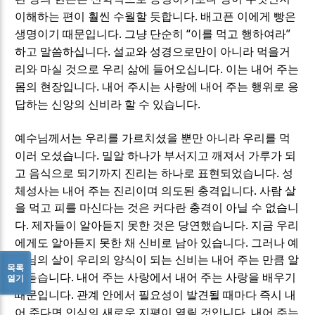
.
이해하는 편이 훨씬 수월할 듯합니다
배고픈 이에게 빵은
.
“
”
생명이기 때문입니다
그냥 단순히
이를 먹고 행하여라
.
하고 말씀하십니다
설교와 성경으로만이 아니라 먹을거
.
리와 마실 것으로 우리 삶에 들어오십니다
이는 내어 주는
.
몸의 현장입니다
내어 주시는 사랑에 내어 주는 행위로 응
.
답하는 신앙의 신비라 할 수 있습니다
예수님께서는 우리를 가르치셨을 뿐만 아니라 우리를 먹
.
이러 오셨습니다
밀알 하나가 부서지고 깨져서 가루가 되
.
고 음식으로 되기까지 진리는 하나로 표현되었습니다
성
.
체성사는 내어 주는 진리이며 의도된 충격입니다
사람 살
을 먹고 피를 마신다는 것은 커다란 충격이 아닐 수 없습니
.
.
다
제자들이 알아듣지 못한 것은 당연했습니다
지금 우리
.
에게도 알아듣지 못한 채 신비로 남아 있습니다
그러나 예
수님의 살이 우리의 양식이 되는 신비는 내어 주는 만큼 알
목록
.
아듣습니다
내어 주는 사랑에서 내어 주는 사랑을 배우기
열기
.
때문입니다
관계 안에서 필요성이 발견될 때마다 즉시 내
.
어 준다면 인식의 새로운 지평이 열릴 것입니다
내어 주는