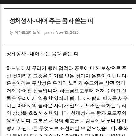
Sketchbook5, 스케치북5
Sketchbook5, 스케치북5
성체성사 - 내어 주는 몸과 쏟는 피
이마르첼리노M
Nov 15, 2023
by
posted
성체성사 - 내어 주는 몸과 쏟는 피
Sketchbook5, 스케치북5
Sketchbook5, 스케치북5
하느님께서 우리가 행한 업적과 공로에 대한 보상으로 주
.
신 것이라면 그것은 대가로 받은 것이지 은총이 아닙니다
은총이라는 무상성은 우리의 노력과 수고와는 상관 없이
.
거저 주어진 선물입니다
하느님으로부터 거저 주어진 선
.
물은 우리에게 일용할 양식이 됩니다
사람의 필요를 채우
시는 아버지의 놀라운 자비가 선으로 드러난 육화는 우리
.
의 상상을 초월한 신비입니다
성체성사는 빵과 포도주의
.
육화입니다
그분은 세상의 배고픈 사람들이 너무나 많아
.
빵이 아닌 다른 무엇으로 표현하실 수 없으셨습니다
육화
된 빵의 현존은 신학적으로 증명하기보다 빵이 무엇인지