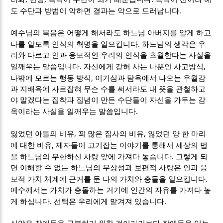
.
도 수단과 방법이 악하면 결과는 악으로 드러납니다
예수님의 복음은 어떻게 해서라도 하느님 아버지를 알게 하고
.
나를 알도록 인식의 혁명을 일으킵니다
하느님의 생각은 우
리와 다르고 인과 응보적인 우리의 인식을 초월한다는 사실을
.
,
일깨우는 말씀입니다
자신에게 갇혀 사는 나뿐인 사고방식
,
나밖에 모르는 행동 방식
이기심과 탐욕에서 나오는 우월감
과 지배욕에 사로잡혀 무슨 수를 써서라도 내 뜻을 관철하고
야 말겠다는 집착과 집념이 만든 수단들이 자신을 가두는 감
.
옥이라는 사실을 일깨우는 말씀입니다
,
,
잃었던 아들의 비유
꾀 많은 집사의 비유
잃었던 양 한 마리
,
에 대한 비유
제자들이 고기잡는 이야기를 통해서 세상의 법
.
을 하느님의 무한하신 사랑 앞에 가져다 놓습니다
그렇게 되
면 이해할 수 없는 하느님의 무상성과 보편적 사랑은 인과 응
.
보적 가치 체계에 근거를 둔 나의 가치와 충돌을 일으킵니다
예수께서는 가치가 충돌하는 거기에 인간의 자유를 가져다 놓
.
.
게 하십니다
선택은 우리에게 맡겨져 있습니다