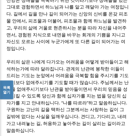
신앙은 장애들을 극복하기 위한 것이라기보다 장애들을 있는
그대로 경험하면서 하느님과 나를 알고 깨달아 가는 여정입니
.
다
길에서 길을 만나 길이 되어가는 신앙의 신비를 온갖 피조
,
,
물 안에서
피조물과 더불어
피조물과 함께 하느님을 발견하
,
고
우리의 삶에 거울로 현존하시는 분을 따라 자신을 내어주
,
면서
경험된 지식으로 내면을 바꾸는 회개의 기쁨을 지니고
자신도 모르는 사이에 누군가에게 또 다른 길이 되어가는 여
.
정입니다
우리의 삶은 나에게 다가오는 어려움을 어떻게 받아들이고 해
.
석하는가에 따라 달라집니다
관계의 난관에 봉착한 이들이
드리는 기도는 눈앞에서 어려움을 극복할 힘을 주시기를 기도
.
하기보다 없애주시기를 기도할 때가 많습니다
주님께서는 난
목록
관을 없애주시기보다 난관을 받아들이면서 우리의 믿음을 성
열기
장시킬 수 있도록 당신과 함께 십자가를 지는 법을 당신의 십
. “
”
.
자가를 지고 안내하십니다
나를 따르라
하고 말씀하십니다
구원하는 고난의 길을 택하신 그분께서는 사랑하는 길이 그
.
,
,
길밖에 없다는 사실을 일깨우십니다
견디고
기다리고
내려
,
가고 내려놓는 길
허용하고 놓아주는 길이 살리는 길이라고
.
말씀하십니다