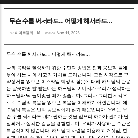
Sketchbook5, 스케치북5
Sketchbook5, 스케치북5
무슨 수를 써서라도… 어떻게 해서라도…
이마르첼리노M
Nov 11, 2023
by
posted
무슨 수를 써서라도
…
어떻게 해서라도
…
Sketchbook5, 스케치북5
Sketchbook5, 스케치북5
나의 목적을 달성하기 위한 수단과 방법은 인과 응보적 틀에
.
묶여 사는 나의 사고와 가치를 드러냅니다
그런 시각으로 구
약성서를 읽으면 이스라엘 백성의 잘못에 대해 하느님의 반응
은 잘못하면 발 받는다는 하느님의 이미지가 우리가 생각하는
.
하느님과 딱 들어맞을 때가 많습니다
그러나 그러한 시각으
.
로 예수님의 복음을 읽으면 복음을 이해하기 어렵습니다
예
.
수님의 복음은 인과 응보적이지 않기 때문입니다
우리는 무
슨 수를 써서라도 내가 원하는 것을 얻으려 하다가 관계가 단
.
절되거나 심각한 갈등을 경험합니다
우리가 사용하는 수단은
. 하느님과 사람을 이용하고
,
복음적이지 않습니다
거짓말
합
,
,
.
리화
변명
폭력이 수단이 되기 때문입니다
목적이 선이라 해