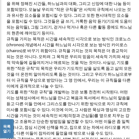
,
,
을 위해 정해진 시간들
하느님과의 대화
그리고 신앙에 대한 나눔 등이
.
“
”
포함되었다
오늘날 우리의
작은 규칙들
은 사막의 규칙에서 나오는 것
.
과 유사한 요소들을 포함시킬 수 있다
그리고 또한 현시대적인 요소들
.
,
(
을 포함시킬 수 있다
그것들은 글 쓰기
거룩한 음악 듣기
기도에 도움이
),
,
되는 음악들
그림 그리기
걷거나 먹거나 혹은 다른 활동 중에도 하느님
.
의 현존에 깨어있기 등이다
규칙을 가지는 목적은 시간을 세속적인 시각으로 보는 방식인 크로노스
(chronos)
개념에서 시간을 하느님의 시각으로 보는 방식인 카이로스
(chairos)
.
로 바꾸기 위함이다
규칙을 가지는 것의 목적은 더 종교적이
.
되는 것은 아니다
오히려 그 목적은 우리의 믿음이 세속적 가치와 세상
.
,
적 약속들에 길들여지거나 매료되는 것을 막는 것이다
사실상
기도를
“
”
위한
작은 규칙
의 목적은 우리가 기도적인 삶을 살도록 돕고 삶의 모든
.
것을 더 온전히 알아차리도록 돕는 것이다
그리고 우리가 하느님으로부
,
터 이 규칙을 무상으로 받았다는 그 영 안에서
우리는 이 규칙들을 다른
.
이에게 공개적으로 나눌 수 있다
“
”
.
기도를 위한
작은 규칙
을 개발하는 것은 보통 천천히 시작된다
어떤
이는 성체성사에서 하느님을 만나고 복음과 독서에서 하느님의 말씀을
듣고 다른 이들 안에서 그리스도를 만나기 위한 방식으로 자기 규칙에
.
,
미사를 포함시킬 수 있다
이것에 이어
그 사람은 묵상과 명상의 고요한
(
)
시간을 가지는 것이 세속적인 비계
걱정과 근심들
를 옆으로 치우는 강
.
력하고 조용하고 단순한 방법임을 발견할 수 있다
어떤 이들은 좀 일찍
목록
,
,
일어나고
점심 시간에 산책을 하고
집으로 오는 차에서 라디오를 켜지
열기
,
.
않고
다른 이들이 잠자리에 들었을 때 밖으로 나올 수도 있다
“
”
, 10
,