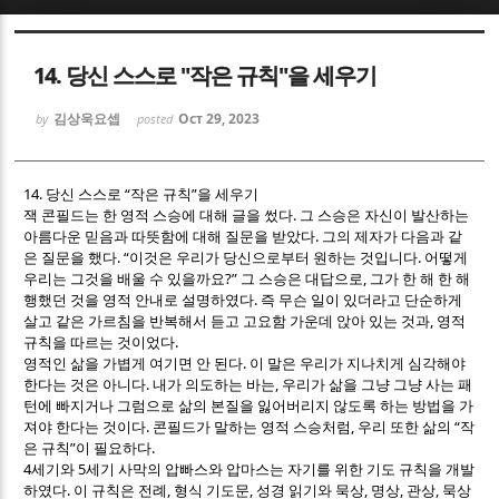
Sketchbook5, 스케치북5
Sketchbook5, 스케치북5
14. 당신 스스로 "작은 규칙"을 세우기
김상욱요셉
Oct 29, 2023
by
posted
14.
“
”
당신 스스로
작은 규칙
을 세우기
.
잭 콘필드는 한 영적 스승에 대해 글을 썼다
그 스승은 자신이 발산하는
Sketchbook5, 스케치북5
Sketchbook5, 스케치북5
.
아름다운 믿음과 따뜻함에 대해 질문을 받았다
그의 제자가 다음과 같
. “
.
은 질문을 했다
이것은 우리가 당신으로부터 원하는 것입니다
어떻게
?”
,
우리는 그것을 배울 수 있을까요
그 스승은 대답으로
그가 한 해 한 해
.
행했던 것을 영적 안내로 설명하였다
즉 무슨 일이 있더라고 단순하게
,
살고 같은 가르침을 반복해서 듣고 고요함 가운데 앉아 있는 것과
영적
.
규칙을 따르는 것이었다
.
영적인 삶을 가볍게 여기면 안 된다
이 말은 우리가 지나치게 심각해야
.
,
한다는 것은 아니다
내가 의도하는 바는
우리가 삶을 그냥 그냥 사는 패
턴에 빠지거나 그럼으로 삶의 본질을 잃어버리지 않도록 하는 방법을 가
.
,
“
져야 한다는 것이다
콘필드가 말하는 영적 스승처럼
우리 또한 삶의
작
”
.
은 규칙
이 필요하다
4
5
세기와
세기 사막의 압빠스와 압마스는 자기를 위한 기도 규칙을 개발
.
,
,
,
,
,
하였다
이 규칙은 전례
형식 기도문
성경 읽기와 묵상
명상
관상
묵상