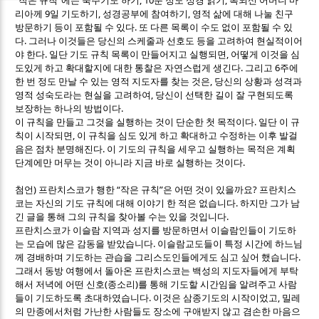
작은 규칙
에는 묵주기도 하기
분 정도 성경 읽기
복되신 어머니 마
9
,
,
리아께
일 기도하기
성경공부에 참여하기
영적 삶에 대해 나눌 친구
.
방문하기 등이 포함될 수 있다
또 다른 목록이 수도 없이 포함될 수 있
.
다
그러나 이것들은 당신의 스케줄과 선호도 등을 고려하여 현실적이어
.
,
야 한다
일단 기도 규칙 목록이 만들어지고 실행되면
어떻게 이것을 심
.
6
도있게 하고 확대할지에 대한 통찰은 자연스럽게 생긴다
그리고
주에
,
한 번 정도 만날 수 있는 영적 지도자를 찾는 것은
당신의 상황과 성격과
,
영적 성숙도라는 현실을 고려하여
당신이 선택한 길이 잘 구현되도록
.
보장하는 하나의 방법이다
.
이 규칙을 만들고 그것을 실행하는 것이 단순한 첫 목적이다
일단 이 규
,
칙이 시작되면
이 규칙을 심도 있게 하고 확대하고 수정하는 이후 발걸
.
음은 점차 분명해진다
이 기도의 규칙을 세우고 실행하는 목적은 계획
.
단계에만 머무는 것이 아니라 지금 바로 실행하는 것이다
)
“
”
?
첨언
프란치스코가 행한
작은 규칙
은 어떤 것이 있을까요
프란치스
.
코는 자신의 기도 규칙에 대해 이야기 한 적은 없습니다
하지만 그가 남
.
긴 글을 통해 그의 규칙을 찾아볼 수는 있을 것입니다
프란치스코가 이슬람 지역과 성지를 방문하면서 이슬람인들이 기도하
.
는 모습에 많은 감동을 받았습니다
이슬람교도들이 특정 시간에 하느님
.
께 경배하며 기도하는 관습을 그리스도인들에게도 심고 싶어 했습니다
그래서 동방 여행에서 돌아온 프란치스코는 백성의 지도자들에게 부탁
(
)
해서 저녁에 어떤 신호
종소리
를 통해 기도할 시간임을 알려주고 사람
.
,
들이 기도하도록 초대하였습니다
이것은 삼종기도의 시작이었고
밀레
의 만종에서처럼 가난한 사람들도 장소에 구애받지 않고 겸손한 마음으