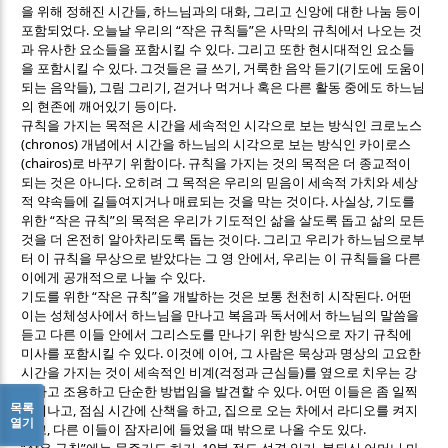
,
,
을 위해 정해진 시간들
하느님과의 대화
그리고 신앙에 대한 나눔 등이
.
“
”
포함되었다
오늘날 우리의
작은 규칙들
은 사막의 규칙에서 나오는 것
.
과 유사한 요소들을 포함시킬 수 있다
그리고 또한 현시대적인 요소들
.
,
(
을 포함시킬 수 있다
그것들은 글 쓰기
거룩한 음악 듣기
기도에 도움이
),
,
되는 음악들
그림 그리기
걷거나 먹거나 혹은 다른 활동 중에도 하느님
.
의 현존에 깨어있기 등이다
규칙을 가지는 목적은 시간을 세속적인 시각으로 보는 방식인 크로노스
(chronos)
개념에서 시간을 하느님의 시각으로 보는 방식인 카이로스
(chairos)
.
로 바꾸기 위함이다
규칙을 가지는 것의 목적은 더 종교적이
.
되는 것은 아니다
오히려 그 목적은 우리의 믿음이 세속적 가치와 세상
.
,
적 약속들에 길들여지거나 매료되는 것을 막는 것이다
사실상
기도를
“
”
위한
작은 규칙
의 목적은 우리가 기도적인 삶을 살도록 돕고 삶의 모든
.
것을 더 온전히 알아차리도록 돕는 것이다
그리고 우리가 하느님으로부
,
터 이 규칙을 무상으로 받았다는 그 영 안에서
우리는 이 규칙들을 다른
.
이에게 공개적으로 나눌 수 있다
“
”
.
기도를 위한
작은 규칙
을 개발하는 것은 보통 천천히 시작된다
어떤
이는 성체성사에서 하느님을 만나고 복음과 독서에서 하느님의 말씀을
듣고 다른 이들 안에서 그리스도를 만나기 위한 방식으로 자기 규칙에
.
,
미사를 포함시킬 수 있다
이것에 이어
그 사람은 묵상과 명상의 고요한
(
)
시간을 가지는 것이 세속적인 비계
걱정과 근심들
를 옆으로 치우는 강
.
력하고 조용하고 단순한 방법임을 발견할 수 있다
어떤 이들은 좀 일찍
목록
,
,
일어나고
점심 시간에 산책을 하고
집으로 오는 차에서 라디오를 켜지
열기
,
.
않고
다른 이들이 잠자리에 들었을 때 밖으로 나올 수도 있다
“
”
, 10
,