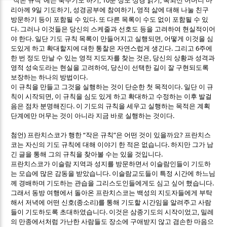
작은 규칙
에는 묵주기도 하기
분 정도 성경 읽기
복되신 어머니 마
9
,
,
리아께
일 기도하기
성경공부에 참여하기
영적 삶에 대해 나눌 친구
.
방문하기 등이 포함될 수 있다
또 다른 목록이 수도 없이 포함될 수 있
.
다
그러나 이것들은 당신의 스케줄과 선호도 등을 고려하여 현실적이어
.
,
야 한다
일단 기도 규칙 목록이 만들어지고 실행되면
어떻게 이것을 심
.
6
도있게 하고 확대할지에 대한 통찰은 자연스럽게 생긴다
그리고
주에
,
한 번 정도 만날 수 있는 영적 지도자를 찾는 것은
당신의 상황과 성격과
,
영적 성숙도라는 현실을 고려하여
당신이 선택한 길이 잘 구현되도록
.
보장하는 하나의 방법이다
.
이 규칙을 만들고 그것을 실행하는 것이 단순한 첫 목적이다
일단 이 규
,
칙이 시작되면
이 규칙을 심도 있게 하고 확대하고 수정하는 이후 발걸
.
음은 점차 분명해진다
이 기도의 규칙을 세우고 실행하는 목적은 계획
.
단계에만 머무는 것이 아니라 지금 바로 실행하는 것이다
)
“
”
?
첨언
프란치스코가 행한
작은 규칙
은 어떤 것이 있을까요
프란치스
.
코는 자신의 기도 규칙에 대해 이야기 한 적은 없습니다
하지만 그가 남
.
긴 글을 통해 그의 규칙을 찾아볼 수는 있을 것입니다
프란치스코가 이슬람 지역과 성지를 방문하면서 이슬람인들이 기도하
.
는 모습에 많은 감동을 받았습니다
이슬람교도들이 특정 시간에 하느님
.
께 경배하며 기도하는 관습을 그리스도인들에게도 심고 싶어 했습니다
그래서 동방 여행에서 돌아온 프란치스코는 백성의 지도자들에게 부탁
(
)
해서 저녁에 어떤 신호
종소리
를 통해 기도할 시간임을 알려주고 사람
.
,
들이 기도하도록 초대하였습니다
이것은 삼종기도의 시작이었고
밀레
의 만종에서처럼 가난한 사람들도 장소에 구애받지 않고 겸손한 마음으