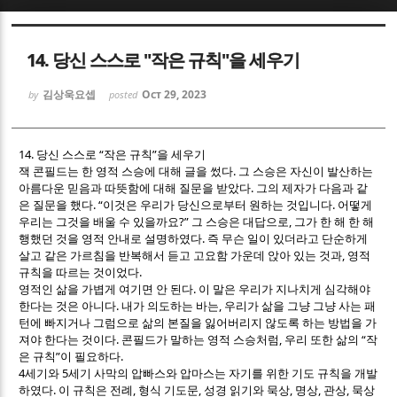
Sketchbook5, 스케치북5
Sketchbook5, 스케치북5
14. 당신 스스로 "작은 규칙"을 세우기
김상욱요셉
Oct 29, 2023
by
posted
14.
“
”
당신 스스로
작은 규칙
을 세우기
.
잭 콘필드는 한 영적 스승에 대해 글을 썼다
그 스승은 자신이 발산하는
Sketchbook5, 스케치북5
Sketchbook5, 스케치북5
.
아름다운 믿음과 따뜻함에 대해 질문을 받았다
그의 제자가 다음과 같
. “
.
은 질문을 했다
이것은 우리가 당신으로부터 원하는 것입니다
어떻게
?”
,
우리는 그것을 배울 수 있을까요
그 스승은 대답으로
그가 한 해 한 해
.
행했던 것을 영적 안내로 설명하였다
즉 무슨 일이 있더라고 단순하게
,
살고 같은 가르침을 반복해서 듣고 고요함 가운데 앉아 있는 것과
영적
.
규칙을 따르는 것이었다
.
영적인 삶을 가볍게 여기면 안 된다
이 말은 우리가 지나치게 심각해야
.
,
한다는 것은 아니다
내가 의도하는 바는
우리가 삶을 그냥 그냥 사는 패
턴에 빠지거나 그럼으로 삶의 본질을 잃어버리지 않도록 하는 방법을 가
.
,
“
져야 한다는 것이다
콘필드가 말하는 영적 스승처럼
우리 또한 삶의
작
”
.
은 규칙
이 필요하다
4
5
세기와
세기 사막의 압빠스와 압마스는 자기를 위한 기도 규칙을 개발
.
,
,
,
,
,
하였다
이 규칙은 전례
형식 기도문
성경 읽기와 묵상
명상
관상
묵상