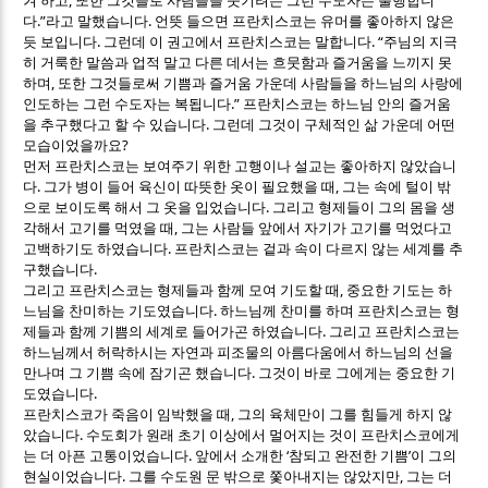
겨 하고
또한 그것들로 사람들을 웃기려는 그런 수도자는 불행합니
.”
.
다
라고 말했습니다
언뜻 들으면 프란치스코는 유머를 좋아하지 않은
.
. “
듯 보입니다
그런데 이 권고에서 프란치스코는 말합니다
주님의 지극
히 거룩한 말씀과 업적 말고 다른 데서는 흐뭇함과 즐거움을 느끼지 못
,
하며
또한 그것들로써 기쁨과 즐거움 가운데 사람들을 하느님의 사랑에
.”
인도하는 그런 수도자는 복됩니다
프란치스코는 하느님 안의 즐거움
.
을 추구했다고 할 수 있습니다
그런데 그것이 구체적인 삶 가운데 어떤
?
모습이었을까요
먼저 프란치스코는 보여주기 위한 고행이나 설교는 좋아하지 않았습니
.
,
다
그가 병이 들어 육신이 따뜻한 옷이 필요했을 때
그는 속에 털이 밖
.
으로 보이도록 해서 그 옷을 입었습니다
그리고 형제들이 그의 몸을 생
,
각해서 고기를 먹였을 때
그는 사람들 앞에서 자기가 고기를 먹었다고
.
고백하기도 하였습니다
프란치스코는 겉과 속이 다르지 않는 세계를 추
.
구했습니다
,
그리고 프란치스코는 형제들과 함께 모여 기도할 때
중요한 기도는 하
.
느님을 찬미하는 기도였습니다
하느님께 찬미를 하며 프란치스코는 형
.
제들과 함께 기쁨의 세계로 들어가곤 하였습니다
그리고 프란치스코는
하느님께서 허락하시는 자연과 피조물의 아름다움에서 하느님의 선을
.
만나며 그 기쁨 속에 잠기곤 했습니다
그것이 바로 그에게는 중요한 기
.
도였습니다
,
프란치스코가 죽음이 임박했을 때
그의 육체만이 그를 힘들게 하지 않
.
았습니다
수도회가 원래 초기 이상에서 멀어지는 것이 프란치스코에게
.
‘
’
는 더 아픈 고통이었습니다
앞에서 소개한
참되고 완전한 기쁨
이 그의
.
,
현실이었습니다
그를 수도원 문 밖으로 쫓아내지는 않았지만
그는 더