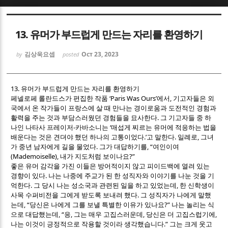
Sketchbook5, 스케치북5
Sketchbook5, 스케치북5
13. 유머가 부드럽게 만드는 자리를 환영하기
김상욱요셉
Oct 23, 2023
by
posted
13.
유머가 부드럽게 만드는 자리를 환영하기
‘Paris Was Ours’
,
페넬로페 롤란드스가 편집한 작품
에서
기고자들은 외
Sketchbook5, 스케치북5
Sketchbook5, 스케치북5
국에서 온 작가들이 프랑스에 살 때 만나는 경이로움과 도전적인 경험과
.
활력을 주는 것과 부담스러웠던 경험들을 묘사한다
그 기고자들 중 하
-
‘
나인 나타사 프레이저
카바소니는
매섭게 찌르는 유머에 적응하는 법을
.’
.
,
배운다는 것은 견뎌야 했던 하나의 고통이었다
고 말한다
일례로
그녀
.
, “
가 중년 남자에게 길을 물었다
그가 대답하기를
여인이여
(Mademoiselle),
?”
내가 지도처럼 보이나요
좋은 유머 감각을 가진 이들은 방어적이지 않고 피이드백에 열려 있는
.
경향이 있다
나는 나중에 주교가 된 한 성직자와 이야기를 나눈 것을 기
.
,
억한다
그 당시 나는 성소국과 관련된 일을 하고 있었는데
한 신학생이
.
사목 수퍼비전을 그에게 받도록 보내려 했다
그 성직자가 나에게 말했
, “
?”
는데
당신은 나에게 그를 보낼 특별한 이유가 있나요
나는 놀리는 식
, “
,
,
,
으로 대답했는데
응
그는 매우 고집스러운데
당신은 더 고집스럽기에
.”
나는 이것이 긍정적으로 작용할 것이라 생각했습니다
그는 크게 웃고