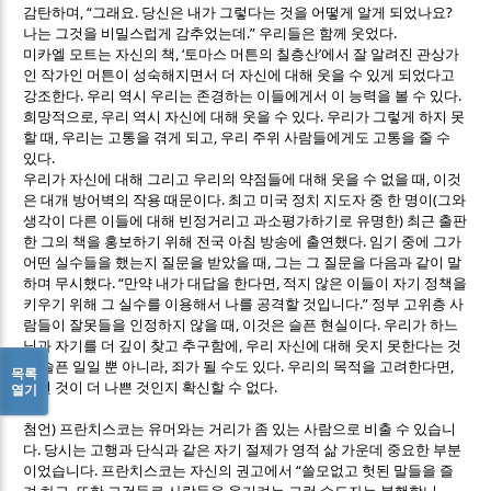
, “
.
?
감탄하며
그래요
당신은 내가 그렇다는 것을 어떻게 알게 되었나요
.”
.
나는 그것을 비밀스럽게 감추었는데
우리들은 함께 웃었다
, ‘
’
미카엘 모트는 자신의 책
토마스 머튼의 칠층산
에서 잘 알려진 관상가
인 작가인 머튼이 성숙해지면서 더 자신에 대해 웃을 수 있게 되었다고
.
.
강조한다
우리 역시 우리는 존경하는 이들에게서 이 능력을 볼 수 있다
,
.
희망적으로
우리 역시 자신에 대해 웃을 수 있다
우리가 그렇게 하지 못
,
,
할 때
우리는 고통을 겪게 되고
우리 주위 사람들에게도 고통을 줄 수
.
있다
,
우리가 자신에 대해 그리고 우리의 약점들에 대해 웃을 수 없을 때
이것
.
(
은 대개 방어벽의 작용 때문이다
최고 미국 정치 지도자 중 한 명이
그와
)
생각이 다른 이들에 대해 빈정거리고 과소평가하기로 유명한
최근 출판
.
한 그의 책을 홍보하기 위해 전국 아침 방송에 출연했다
임기 중에 그가
,
어떤 실수들을 했는지 질문을 받았을 때
그는 그 질문을 다음과 같이 말
. “
,
하며 무시했다
만약 내가 대답을 한다면
적지 않은 이들이 자기 정책을
.”
키우기 위해 그 실수를 이용해서 나를 공격할 것입니다
정부 고위층 사
,
.
람들이 잘못들을 인정하지 않을 때
이것은 슬픈 현실이다
우리가 하느
,
님과 자기를 더 깊이 찾고 추구함에
우리 자신에 대해 웃지 못한다는 것
,
.
,
은 슬픈 일일 뿐 아니라
죄가 될 수도 있다
우리의 목적을 고려한다면
목록
.
어떤 것이 더 나쁜 것인지 확신할 수 없다
열기
)
첨언
프란치스코는 유머와는 거리가 좀 있는 사람으로 비출 수 있습니
.
다
당시는 고행과 단식과 같은 자기 절제가 영적 삶 가운데 중요한 부분
.
“
이었습니다
프란치스코는 자신의 권고에서
쓸모없고 헛된 말들을 즐
,