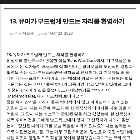
Sketchbook5, 스케치북5
Sketchbook5, 스케치북5
13. 유머가 부드럽게 만드는 자리를 환영하기
김상욱요셉
Oct 23, 2023
by
posted
13.
유머가 부드럽게 만드는 자리를 환영하기
‘Paris Was Ours’
,
페넬로페 롤란드스가 편집한 작품
에서
기고자들은 외
Sketchbook5, 스케치북5
Sketchbook5, 스케치북5
국에서 온 작가들이 프랑스에 살 때 만나는 경이로움과 도전적인 경험과
.
활력을 주는 것과 부담스러웠던 경험들을 묘사한다
그 기고자들 중 하
-
‘
나인 나타사 프레이저
카바소니는
매섭게 찌르는 유머에 적응하는 법을
.’
.
,
배운다는 것은 견뎌야 했던 하나의 고통이었다
고 말한다
일례로
그녀
.
, “
가 중년 남자에게 길을 물었다
그가 대답하기를
여인이여
(Mademoiselle),
?”
내가 지도처럼 보이나요
좋은 유머 감각을 가진 이들은 방어적이지 않고 피이드백에 열려 있는
.
경향이 있다
나는 나중에 주교가 된 한 성직자와 이야기를 나눈 것을 기
.
,
억한다
그 당시 나는 성소국과 관련된 일을 하고 있었는데
한 신학생이
.
사목 수퍼비전을 그에게 받도록 보내려 했다
그 성직자가 나에게 말했
, “
?”
는데
당신은 나에게 그를 보낼 특별한 이유가 있나요
나는 놀리는 식
, “
,
,
,
으로 대답했는데
응
그는 매우 고집스러운데
당신은 더 고집스럽기에
.”
나는 이것이 긍정적으로 작용할 것이라 생각했습니다
그는 크게 웃고