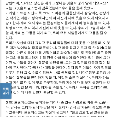
, “
.
?
감탄하며
그래요
당신은 내가 그렇다는 것을 어떻게 알게 되었나요
.”
.
나는 그것을 비밀스럽게 감추었는데
우리들은 함께 웃었다
, ‘
’
미카엘 모트는 자신의 책
토마스 머튼의 칠층산
에서 잘 알려진 관상가
인 작가인 머튼이 성숙해지면서 더 자신에 대해 웃을 수 있게 되었다고
.
.
강조한다
우리 역시 우리는 존경하는 이들에게서 이 능력을 볼 수 있다
,
.
희망적으로
우리 역시 자신에 대해 웃을 수 있다
우리가 그렇게 하지 못
,
,
할 때
우리는 고통을 겪게 되고
우리 주위 사람들에게도 고통을 줄 수
.
있다
,
우리가 자신에 대해 그리고 우리의 약점들에 대해 웃을 수 없을 때
이것
.
(
은 대개 방어벽의 작용 때문이다
최고 미국 정치 지도자 중 한 명이
그와
)
생각이 다른 이들에 대해 빈정거리고 과소평가하기로 유명한
최근 출판
.
한 그의 책을 홍보하기 위해 전국 아침 방송에 출연했다
임기 중에 그가
,
어떤 실수들을 했는지 질문을 받았을 때
그는 그 질문을 다음과 같이 말
. “
,
하며 무시했다
만약 내가 대답을 한다면
적지 않은 이들이 자기 정책을
.”
키우기 위해 그 실수를 이용해서 나를 공격할 것입니다
정부 고위층 사
,
.
람들이 잘못들을 인정하지 않을 때
이것은 슬픈 현실이다
우리가 하느
,
님과 자기를 더 깊이 찾고 추구함에
우리 자신에 대해 웃지 못한다는 것
,
.
,
은 슬픈 일일 뿐 아니라
죄가 될 수도 있다
우리의 목적을 고려한다면
목록
.
어떤 것이 더 나쁜 것인지 확신할 수 없다
열기
)
첨언
프란치스코는 유머와는 거리가 좀 있는 사람으로 비출 수 있습니
.
다
당시는 고행과 단식과 같은 자기 절제가 영적 삶 가운데 중요한 부분
.
“
이었습니다
프란치스코는 자신의 권고에서
쓸모없고 헛된 말들을 즐
,