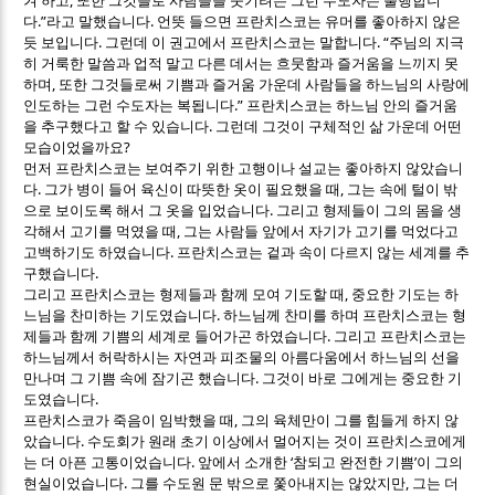
겨 하고
또한 그것들로 사람들을 웃기려는 그런 수도자는 불행합니
.”
.
다
라고 말했습니다
언뜻 들으면 프란치스코는 유머를 좋아하지 않은
.
. “
듯 보입니다
그런데 이 권고에서 프란치스코는 말합니다
주님의 지극
히 거룩한 말씀과 업적 말고 다른 데서는 흐뭇함과 즐거움을 느끼지 못
,
하며
또한 그것들로써 기쁨과 즐거움 가운데 사람들을 하느님의 사랑에
.”
인도하는 그런 수도자는 복됩니다
프란치스코는 하느님 안의 즐거움
.
을 추구했다고 할 수 있습니다
그런데 그것이 구체적인 삶 가운데 어떤
?
모습이었을까요
먼저 프란치스코는 보여주기 위한 고행이나 설교는 좋아하지 않았습니
.
,
다
그가 병이 들어 육신이 따뜻한 옷이 필요했을 때
그는 속에 털이 밖
.
으로 보이도록 해서 그 옷을 입었습니다
그리고 형제들이 그의 몸을 생
,
각해서 고기를 먹였을 때
그는 사람들 앞에서 자기가 고기를 먹었다고
.
고백하기도 하였습니다
프란치스코는 겉과 속이 다르지 않는 세계를 추
.
구했습니다
,
그리고 프란치스코는 형제들과 함께 모여 기도할 때
중요한 기도는 하
.
느님을 찬미하는 기도였습니다
하느님께 찬미를 하며 프란치스코는 형
.
제들과 함께 기쁨의 세계로 들어가곤 하였습니다
그리고 프란치스코는
하느님께서 허락하시는 자연과 피조물의 아름다움에서 하느님의 선을
.
만나며 그 기쁨 속에 잠기곤 했습니다
그것이 바로 그에게는 중요한 기
.
도였습니다
,
프란치스코가 죽음이 임박했을 때
그의 육체만이 그를 힘들게 하지 않
.
았습니다
수도회가 원래 초기 이상에서 멀어지는 것이 프란치스코에게
.
‘
’
는 더 아픈 고통이었습니다
앞에서 소개한
참되고 완전한 기쁨
이 그의
.
,
현실이었습니다
그를 수도원 문 밖으로 쫓아내지는 않았지만
그는 더