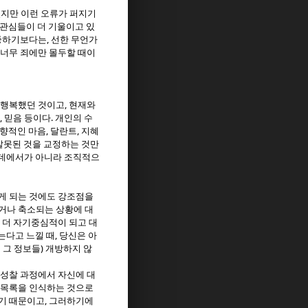
지만 이런 오류가 퍼지기
관심들이 더 기울이고 있
,
중하기보다는
선한 무언가
 너무 죄에만 몰두할 때이
,
 행복했던 것이고
현재와
,
.
믿음 등이다
개인의 수
,
,
지향적인 마음
달란트
지혜
잘못된 것을 교정하는 것만
 데에서가 아니라 조직적으
게 되는 것에도 강조점을
거나 축소되는 상황에 대
 더 자기중심적이 되고 대
,
는다고 느낄 때
당신은 아
)
 그 정보들
개방하지 않
 성찰 과정에서 자신에 대
 목록을 인식하는 것으로
,
기 때문이고
그러하기에