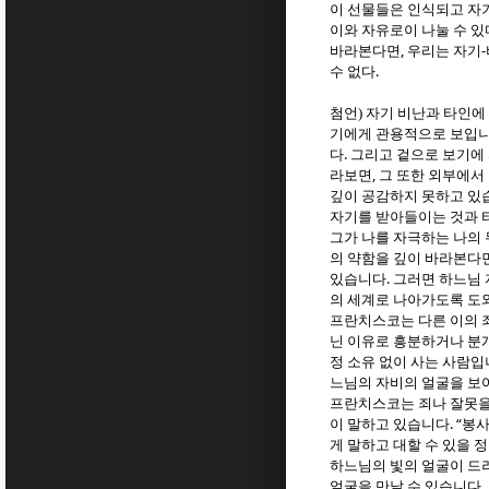
이 선물들은 인식되고 자
이와 자유로이 나눌 수 있
,
-
바라본다면
우리는 자기
.
수 없다
첨언) 자기 비난과 타인에
기에게 관용적으로 보입
.
다
그리고 겉으로 보기에
,
라보면
그 또한 외부에서
깊이 공감하지 못하고 있
자기를 받아들이는 것과 
그가 나를 자극하는 나의 
의 약함을 깊이 바라본다
.
있습니다
그러면 하느님 
의 세계로 나아가도록 도
프란치스코는 다른 이의 
닌 이유로 흥분하거나 
정 소유 없이 사는 사람
느님의 자비의 얼굴을 보
프란치스코는 죄나 잘못을
. “
이 말하고 있습니다
봉사
게 말하고 대할 수 있을
하느님의 빛의 얼굴이 드
.
얼굴을 만날 수 있습니다