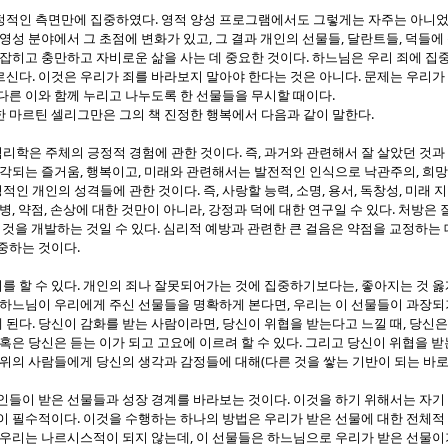
.
정적인 측면만에 집중하였다
영적 양성 프로그램에서도 그렇게는 자주는 아니었
,
,
,
영성 분야에서 그 초점에 변화가 있고
그 결과 개인의 선물들
달란트들
덕들에 
.
잡히고 충만하고 자비로운 삶을 사는 데 중요한 것이다
하느님은 우리 죄에 집
.
.
르신다
이것은 우리가 죄를 바라보지 말아야 한다는 것은 아니다
문제는 우리가
.
다른 이와 함께 누리고 나누도록 한 선물들을 무시할 때이다
.
한 마르틴 셀리그만은 그의 책 진정한 행복에서 다음과 같이 말한다
.
,
리학은 주체의 긍정적 경험에 관한 것이다
즉
과거와 관련해서 잘 살았던 것과
,
,
,
각되는 즐거움
행복이고
미래와 관련해서는 발전적인 인식으로 낙관주의
희망
.
,
,
,
,
,
적인 개인의 성격들에 관한 것이다
즉
사랑할 능력
소명
용서
독창성
미래 
,
,
,
.
 병
약점
손상에 대한 것만이 아니라
강정과 덕에 대한 연구일 수 있다
처방은 
.
 것을 개발하는 것일 수 있다
심리적 예방과 관련한 큰 걸음은 약점을 교정하는
.
집중하는 것이다
.
,
를 할 수 있다
개인의 죄나 잘못되어가는 것에 집중하기보다는
좋아지는 것 옳
,
 하느님이 우리에게 주신 선물들을 명확하게 본다면
우리는 이 선물들이 과장되
.
,
,
 된다
당신이 감화를 받는 사람이라면
당신이 위협을 받는다고 느낄 때
당신은
.
혹은 당신은 듣는 이가 되고 고요에 이르려 할 수 있다
그리고 당신이 위협을 받
(
 주위의 사람들에게 당신의 생각과 감정들에 대해
다른 것을 쌓는 기반이 되는 바로
.
인들이 받은 선물들과 성장 경계를 바라보는 것이다
이것을 하기 위해서는 자기
.
것이 필수적이다
이것을 수행하는 하나의 방법은 우리가 받은 선물에 대한 전체적
,
우리는 나르시스적이 되지 않는데
이 선물들은 하느님으로 우리가 받은 선물이