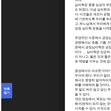
.”
이다
심리학은 종종 심성의 부
.
도 하였다
지금 심리학과 
.
다
이것들은 개인이 균형 
에 기반하도록 우리를 부
,
고
하느님께서 우리에게 
긍정 심리학 운동을 시작
주관적인 수준에서 긍정심
,
,
관련해서는 흐름
기쁨
지
준에서 긍정심리학은 긍정
.
이다
…
심리학은 단순히
,
이 아니고
옳은 것과 좋은
로 역량을 키우는 것에 
영성에서도 비슷한 이야기
.
두어야 한다
우리가 일단
해서도 분명히 알아차리게
.
화를 지배하려 할 것이다
목록
무 말도 하지 않고 당신
열기
.
을 수 있다
,
개인 양성에서
목표는 개
해 비판적이 되지 않는 
.
시작할 수 있다
이것으로 