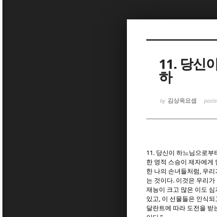
Sketchbook
Sketchbook
11. 당
하
김상욱요셉
by
post
Sketchbook
Sketchbook
11.
당신이 하느님으로부터
한 영적 스승이 제자에게
,
한 나의 손녀들처럼
우리
.
는 것이다
이것은 우리가 
재능이 크고 많은 이도 심
,
있고
이 선물들은 인식되
달란트에 따라 도전을 받