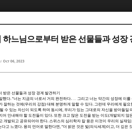
5, 스케치북5
5, 스케치북5
신이 하느님으로부터 받은 선물들과 성장
Oct 06, 2023
ed
5, 스케치북5
5, 스케치북5
 받은 선물들과 성장 경계 발견하기
. “
.
 말했다
너는 지금의 너로서 거의 완전하다
…
그리고 너는 약간의 성장에 이를 
(
)
.
가 잘하는 것에
우리의 강점
대해 분명하게 말할 수 있다
그런데 우리에게 필요
,
될 수 있는 자신이 되도록 하며 동시에
우리가 있는 그대로의 자신을 받아들일 
.
(
지어 인내해야 할 도전들이 있다
또한 크고 많은 도전을 받는 이도
개발되지 않
.
고 개발되고 공유되어야 한다
스위스의 심리학자 칼 융은 이것이 우리의 실재임
.
, “
(
)
,
는다고 느꼈다
융의 언어로 말한다면
더 밝은 것은 빛
의식세계
이고
더 깊은 