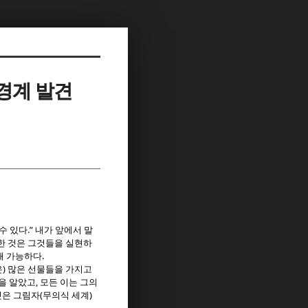
 경계 발견
.”
수 있다
내가 앞에서 말
한 것은 그것들을 실현하
.
때 가능하다
)
은
많은 선물들을 가지고
,
을 알았고
모든 이는 그의
(
)
것은 그림자
무의식 세계