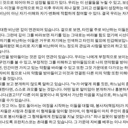
.
,
기 것으로 되어야 하고 성장될 필요가 있다
우리는 이 선물들을 누릴 수 있고
보
.
다
이것을 우선적으로 하고 이후 우리의 죄나 잘못 그리고 선물들이 성장하는 
-
-
.
비난이 아닌 자기
이해와 자기
변화에 적합하게 참여할 수 있다
결국 우리는 자
.
,
 대한 비난은 깊이 연관되어 있습니다
겉으로 보면
타인을 주로 비난하는 이들
.
니다
그런데 깊이 그를 바라보면 자기를 있는 그대로는 바라볼 힘도 없기에 시선
 자기를 비난하는 이들은 거꾸로 자기에는 인색하고 타인의 필요에 민감해보입
 들려왔던 목소리로 자기를 비난하며 어느 정도의 관심과 사랑을 받으려 하고 있
.
습니다
.
타인을 받아들이는 것은 깊이 연관이 있습니다
우리는 나에게 부정적으로 보이는
,
무언가를 볼 수 있고
부정적인 그를 이해하고 받아들임으로 나의 연약함을 받아
,
면
인간이면 가지고 있는 약함을 바라볼 수 있고 또한 그것 가운데로 다가오는 
자비의 힘으로 나의 약함을 받아들이고 이것과 연결된 다른 이의 약함 또한 이해
.
와 줄 것입니다
. “
,
죄를 보고 분개하지 않도록 말하고 있습니다
누가 어떻게 죄를 짓든
하느님의 종
,
.
분개한다면
스스로 과오를 쌓는 것입니다
어떤 일로 말미암아 분개하거나 흥분하지
.(
11)”
,
입니다
권고
다른 이의 잘못이나 죄 앞에서 가난한 마음을 지님으로
하느님의 
.
여줄 수가 있습니다
,
(
)
 짓고 어느 정도 돌아서는 여정을 시작하는 이들을 대할 때
봉사자
책임자
가 
,
자들은 사랑과 친절로 이 형제들을 맞이할 것이며
이 형제들이 마치 주인이 종
.”
 정도로 봉사자들은 그 형제들에게 친밀감을 지닐 것입니다
죄나 잘못이 발생한 
.
러나도록 프란치스코는 초대를 하고 있습니다
그 가운데 자비를 베푸는 이나 자